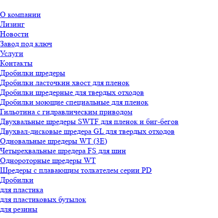
О компании
Лизинг
Новости
Завод под ключ
Услуги
Контакты
Дробилки шредеры
Дробилки ласточкин хвост для пленок
Дробилки шредерные для твердых отходов
Дробилки моющие специальные для пленок
Гильотина с гидравлическим приводом
Двухвальные шредеры SWTF для пленок и биг-бегов
Двухвал-дисковые шредера GL для твердых отходов
Одновальные шредеры WT (3E)
Четырехвальные шредера FS для шин
Однороторные шредеры WT
Шредеры с плавающим толкателем серии PD
Дробилки
для пластика
для пластиковых бутылок
для резины