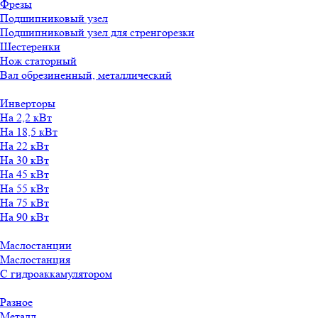
Фрезы
Подшипниковый узел
Подшипниковый узел для стренгорезки
Шестеренки
Нож статорный
Вал обрезиненный, металлический
Инверторы
На 2,2 кВт
На 18,5 кВт
На 22 кВт
На 30 кВт
На 45 кВт
На 55 кВт
На 75 кВт
На 90 кВт
Маслостанции
Маслостанция
С гидроаккамулятором
Разное
Металл