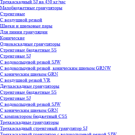
Трехкаскадный SJ на 450 кг/час
Малобюджетные грануляторы
Стренговые
С воздушной резкой
Шнеки и шнековые пары
Для линии грануляции
Конические
Однокаскадные грануляторы
Стренговые бюджетные SS
Стренговые SJ
С водокольцевой резкой SJW
С водокольцевой резкой, коническим шнеком GRNW
С коническим шнеком GRN
С воздушной резкой VR
Двухкаскадные грануляторы
Стренговые бюджетные SS
Стренговые SJ
С водокольцевой резкой SJW
С коническим шнеком GRN
С компактором бюджетный CSS
Трехкаскадные грануляторы
Трехкаскадный стренговый гранулятор SJ
Трехкаскадный гранулятор с водокольцевой резкой SJW