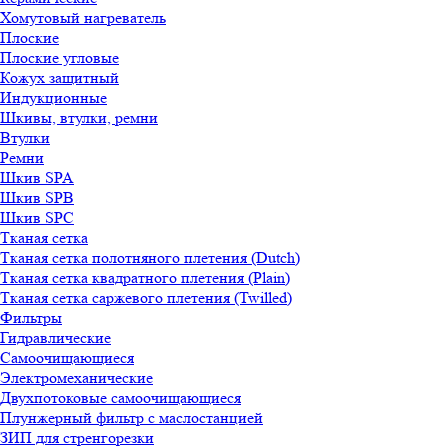
Хомутовый нагреватель
Плоские
Плоские угловые
Кожух защитный
Индукционные
Шкивы, втулки, ремни
Втулки
Ремни
Шкив SPA
Шкив SPB
Шкив SPC
Тканая сетка
Тканая сетка полотняного плетения (Dutch)
Тканая сетка квадратного плетения (Plain)
Тканая сетка саржевого плетения (Twilled)
Фильтры
Гидравлические
Самоочищающиеся
Электромеханические
Двухпотоковые самоочищающиеся
Плунжерный фильтр с маслостанцией
ЗИП для стренгорезки