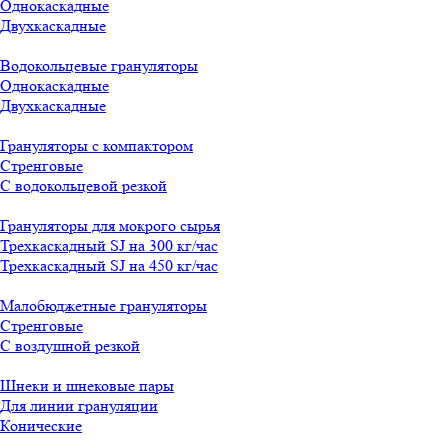
Однокаскадные
Двухкаскадные
Водокольцевые грануляторы
Однокаскадные
Двухкаскадные
Грануляторы с компактором
Стренговые
С водокольцевой резкой
Грануляторы для мокрого сырья
Трехкаскадный SJ на 300 кг/час
Трехкаскадный SJ на 450 кг/час
Малобюджетные грануляторы
Стренговые
С воздушной резкой
Шнеки и шнековые пары
Для линии грануляции
Конические