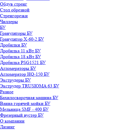
Обдув стренг
Стол обрезной
Стренгорезки
Чиллеры
БУ
Грануляторы БУ
Гранулятор X-60-2 БУ
Дробилки БУ
Дробилка 11 кВт БУ
Дробилка 18 кВт БУ
Дробилка PSG1521 БУ
Агломераторы БУ
Агломератор HQ-150 БУ
Экструдеры БУ
Экструдер TRUSIOMA 63 БУ
Разное
Бахилосварочная машина БУ
Ванна горячей мойки БУ
Мельница SMF - 400 БУ
Фрезерный вустер БУ
О компании
Лизинг