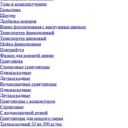
Узлы и комплектующие
Гильотина
Шредер
Дробилка моющая
Ванна флотационная с выгружным шнеком
Транспортер фрикционный
Транспортер шнековый
Мойка фрикционная
Центрифуга
Фильтр для моющей линии
Грануляция
Стренговые грануляторы
Однокаскадные
Двухкаскадные
Водокольцевые грануляторы
Однокаскадные
Двухкаскадные
Грануляторы с компактором
Стренговые
С водокольцевой резкой
Грануляторы для мокрого сырья
Трехкаскадный SJ на 300 кг/час