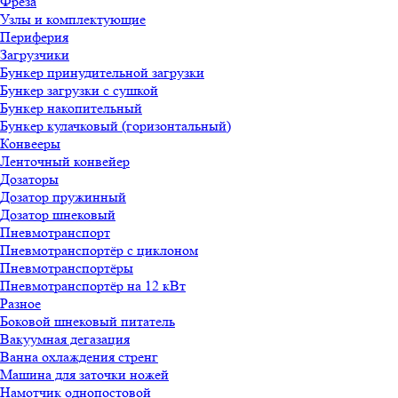
Фреза
Узлы и комплектующие
Периферия
Загрузчики
Бункер принудительной загрузки
Бункер загрузки с сушкой
Бункер накопительный
Бункер кулачковый (горизонтальный)
Конвееры
Ленточный конвейер
Дозаторы
Дозатор пружинный
Дозатор шнековый
Пневмотранспорт
Пневмотранспортёр с циклоном
Пневмотранспортёры
Пневмотранспортёр на 12 кВт
Разное
Боковой шнековый питатель
Вакуумная дегазация
Ванна охлаждения стренг
Машина для заточки ножей
Намотчик однопостовой