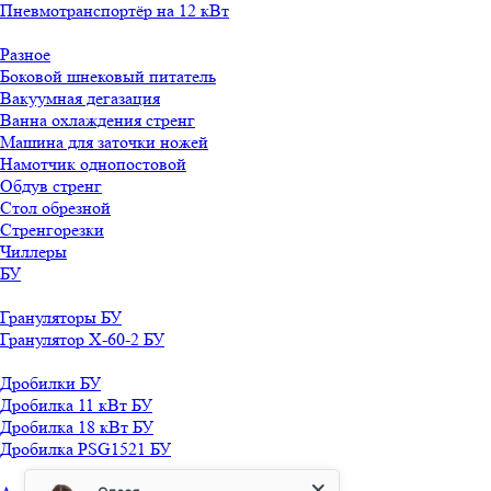
Пневмотранспортёр на 12 кВт
Разное
Боковой шнековый питатель
Вакуумная дегазация
Ванна охлаждения стренг
Машина для заточки ножей
Намотчик однопостовой
Обдув стренг
Стол обрезной
Стренгорезки
Чиллеры
БУ
Грануляторы БУ
Гранулятор X-60-2 БУ
Дробилки БУ
Дробилка 11 кВт БУ
Дробилка 18 кВт БУ
Дробилка PSG1521 БУ