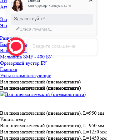
Агломераторы БУ
Олеся
менеджер-консультант
Агломератор HQ-150 БУ
Здравствуйте!
Экструдеры БУ
Экструдер TRUSIOMA 63 БУ
Олеся
печатает...
Разное
Бахилосварочная машина БУ
Введите сообщение
Ванна горячей мойки БУ
Мельница SMF - 400 БУ
Фрезерный вустер БУ
Главная
Узлы и комплектующие
Вал пневматический (пневмоштанга)
Вал пневматический (пневмоштанга)
Вал пневматический (пневмоштанга), L=950 мм
Узнать цену
Вал пневматический (пневмоштанга), L=950 мм
Вал пневматический (пневмоштанга), L=1250 мм
Вал пневматический (пневмоштанга), L=1450 мм