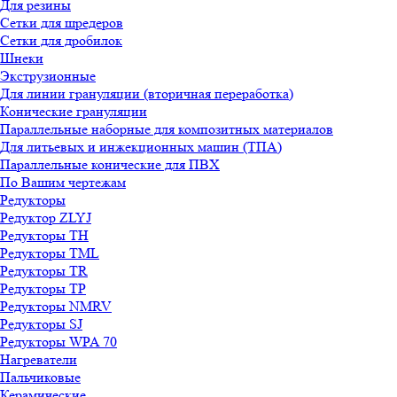
Для резины
Сетки для шредеров
Сетки для дробилок
Шнеки
Экструзионные
Для линии грануляции (вторичная переработка)
Конические грануляции
Параллельные наборные для композитных материалов
Для литьевых и инжекционных машин (ТПА)
Параллельные конические для ПВХ
По Вашим чертежам
Редукторы
Редуктор ZLYJ
Редукторы TH
Редукторы TML
Редукторы TR
Редукторы TP
Редукторы NMRV
Редукторы SJ
Редукторы WPA 70
Нагреватели
Пальчиковые
Керамические