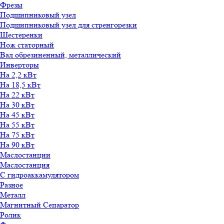
Фрезы
Подшипниковый узел
Подшипниковый узел для стренгорезки
Шестеренки
Нож статорный
Вал обрезиненный, металлический
Инверторы
На 2,2 кВт
На 18,5 кВт
На 22 кВт
На 30 кВт
На 45 кВт
На 55 кВт
На 75 кВт
На 90 кВт
Маслостанции
Маслостанция
С гидроаккамулятором
Разное
Металл
Магнитный Сепаратор
Ролик