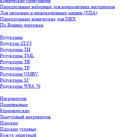
Конические грануляции
Параллельные наборные для композитных материалов
Для литьевых и инжекционных машин (ТПА)
Параллельные конические для ПВХ
По Вашим чертежам
Редукторы
Редуктор ZLYJ
Редукторы TH
Редукторы TML
Редукторы TR
Редукторы TP
Редукторы NMRV
Редукторы SJ
Редукторы WPA 70
Нагреватели
Пальчиковые
Керамические
Хомутовый нагреватель
Плоские
Плоские угловые
Кожух защитный