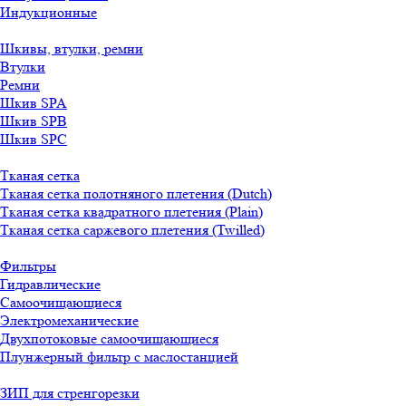
Индукционные
Шкивы, втулки, ремни
Втулки
Ремни
Шкив SPA
Шкив SPB
Шкив SPC
Тканая сетка
Тканая сетка полотняного плетения (Dutch)
Тканая сетка квадратного плетения (Plain)
Тканая сетка саржевого плетения (Twilled)
Фильтры
Гидравлические
Самоочищающиеся
Электромеханические
Двухпотоковые самоочищающиеся
Плунжерный фильтр с маслостанцией
ЗИП для стренгорезки