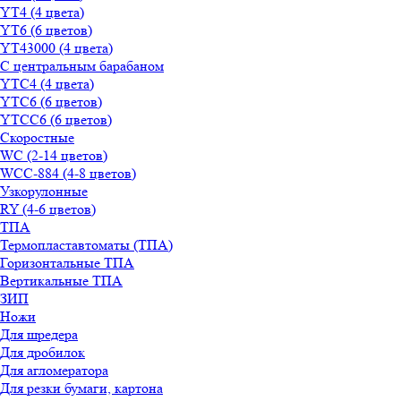
YT4 (4 цвета)
YT6 (6 цветов)
YT43000 (4 цвета)
С центральным барабаном
YТС4 (4 цвета)
YТС6 (6 цветов)
YТСC6 (6 цветов)
Скоростные
WС (2-14 цветов)
WСС-884 (4-8 цветов)
Узкорулонные
RY (4-6 цветов)
ТПА
Термопластавтоматы (ТПА)
Горизонтальные ТПА
Вертикальные ТПА
ЗИП
Ножи
Для шредера
Для дробилок
Для агломератора
Для резки бумаги, картона