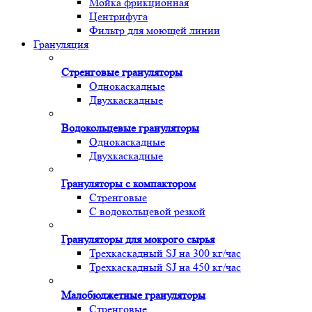
Мойка фрикционная
Центрифуга
Фильтр для моющей линии
Грануляция
Стренговые грануляторы
Однокаскадные
Двухкаскадные
Водокольцевые грануляторы
Однокаскадные
Двухкаскадные
Грануляторы с компактором
Стренговые
С водокольцевой резкой
Грануляторы для мокрого сырья
Трехкаскадный SJ на 300 кг/час
Трехкаскадный SJ на 450 кг/час
Малобюджетные грануляторы
Стренговые