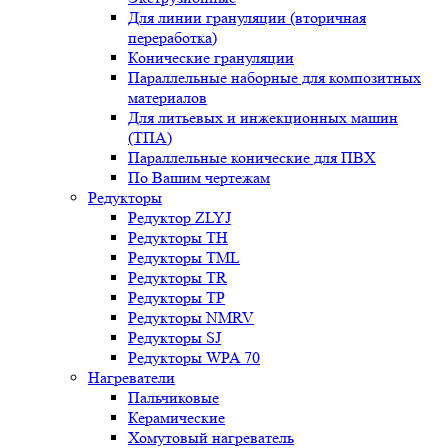
Для линии грануляции (вторичная
переработка)
Конические грануляции
Параллельные наборные для композитных
материалов
Для литьевых и инжекционных машин
(ТПА)
Параллельные конические для ПВХ
По Вашим чертежам
Редукторы
Редуктор ZLYJ
Редукторы TH
Редукторы TML
Редукторы TR
Редукторы TP
Редукторы NMRV
Редукторы SJ
Редукторы WPA 70
Нагреватели
Пальчиковые
Керамические
Хомутовый нагреватель