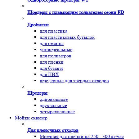
Шредеры с плавающим толкателем серии PD
Дробилки
для пластика
для пластиковых бутылок
для резины
универсальные
для полимеров
для пленки
для бумаги
для ПВХ
шредерные для твердых отходов
Шредеры
одновальные
двухвальные
четырехвальные
Мойки сквизер
Для пленочных отходов
Моечная для пленки на 250 - 300 кг/час