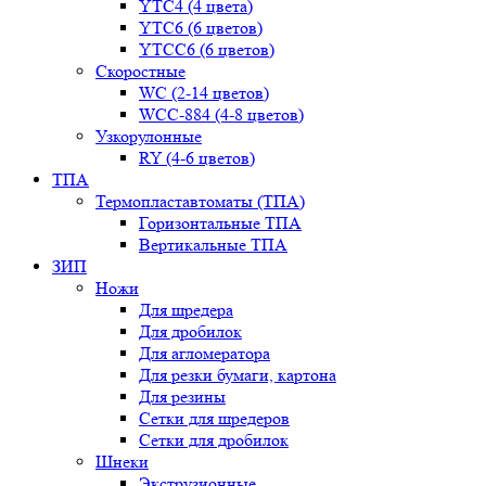
YТС4 (4 цвета)
YТС6 (6 цветов)
YТСC6 (6 цветов)
Скоростные
WС (2-14 цветов)
WСС-884 (4-8 цветов)
Узкорулонные
RY (4-6 цветов)
ТПА
Термопластавтоматы (ТПА)
Горизонтальные ТПА
Вертикальные ТПА
ЗИП
Ножи
Для шредера
Для дробилок
Для агломератора
Для резки бумаги, картона
Для резины
Сетки для шредеров
Сетки для дробилок
Шнеки
Экструзионные