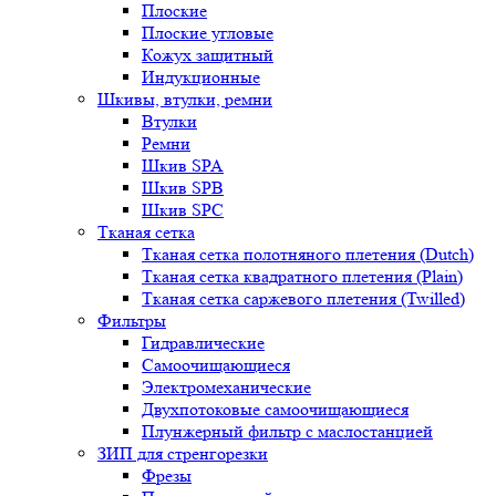
Плоские
Плоские угловые
Кожух защитный
Индукционные
Шкивы, втулки, ремни
Втулки
Ремни
Шкив SPA
Шкив SPB
Шкив SPC
Тканая сетка
Тканая сетка полотняного плетения (Dutch)
Тканая сетка квадратного плетения (Plain)
Тканая сетка саржевого плетения (Twilled)
Фильтры
Гидравлические
Самоочищающиеся
Электромеханические
Двухпотоковые самоочищающиеся
Плунжерный фильтр с маслостанцией
ЗИП для стренгорезки
Фрезы