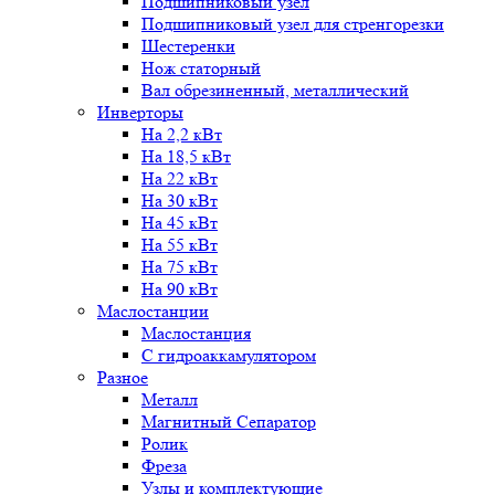
Подшипниковый узел
Подшипниковый узел для стренгорезки
Шестеренки
Нож статорный
Вал обрезиненный, металлический
Инверторы
На 2,2 кВт
На 18,5 кВт
На 22 кВт
На 30 кВт
На 45 кВт
На 55 кВт
На 75 кВт
На 90 кВт
Маслостанции
Маслостанция
С гидроаккамулятором
Разное
Металл
Магнитный Сепаратор
Ролик
Фреза
Узлы и комплектующие