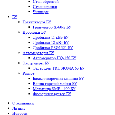
Стол обрезной
Стренгорезки
Чиллеры
БУ
Грануляторы БУ
Гранулятор X-60-2 БУ
Дробилки БУ
Дробилка 11 кВт БУ
Дробилка 18 кВт БУ
Дробилка PSG1521 БУ
Агломераторы БУ
Агломератор HQ-150 БУ
Экструдеры БУ
Экструдер TRUSIOMA 63 БУ
Разное
Бахилосварочная машина БУ
Ванна горячей мойки БУ
Мельница SMF - 400 БУ
Фрезерный вустер БУ
О компании
Лизинг
Новости