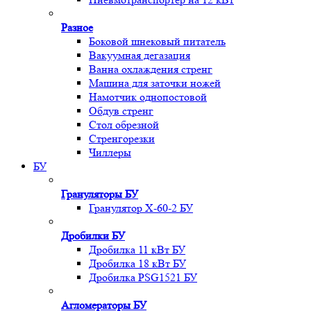
Разное
Боковой шнековый питатель
Вакуумная дегазация
Ванна охлаждения стренг
Машина для заточки ножей
Намотчик однопостовой
Обдув стренг
Стол обрезной
Стренгорезки
Чиллеры
БУ
Грануляторы БУ
Гранулятор X-60-2 БУ
Дробилки БУ
Дробилка 11 кВт БУ
Дробилка 18 кВт БУ
Дробилка PSG1521 БУ
Агломераторы БУ