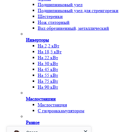
Подшипниковый узел
Подшипниковый узел для стренгорезки
Шестеренки
Нож статорный
Вал обрезиненный, металлический
Инверторы
На 2,2 кВт
На 18,5 кВт
На 22 кВт
На 30 кВт
На 45 кВт
На 55 кВт
На 75 кВт
На 90 кВт
Маслостанции
Маслостанция
С гидроаккамулятором
Разное
Металл