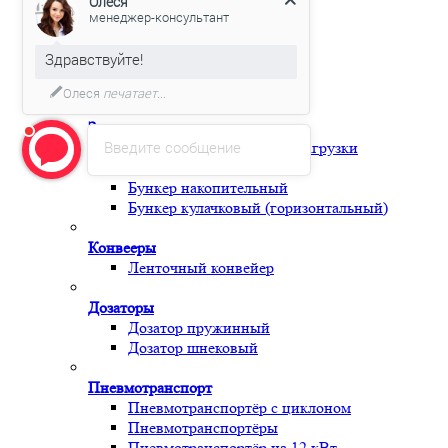
Олеся
Магнитный Сепаратор
менеджер-консультант
Ролик
Фреза
Здравствуйте!
Узлы и комплектующие
Периферия
Олеся
печатает...
Загрузчики
Введите сообщение
Бункер принудительной загрузки
Бункер загрузки с сушкой
Бункер накопительный
Бункер кулачковый (горизонтальный)
Конвееры
Ленточный конвейер
Дозаторы
Дозатор пружинный
Дозатор шнековый
Пневмотранспорт
Пневмотранспортёр с циклоном
Пневмотранспортёры
Пневмотранспортёр на 12 кВт