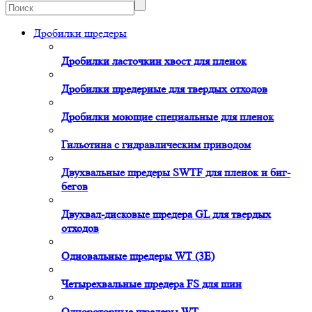
Дробилки шредеры
Дробилки ласточкин хвост для пленок
Дробилки шредерные для твердых отходов
Дробилки моющие специальные для пленок
Гильотина с гидравлическим приводом
Двухвальные шредеры SWTF для пленок и биг-
бегов
Двухвал-дисковые шредера GL для твердых
отходов
Одновальные шредеры WT (3E)
Четырехвальные шредера FS для шин
Однороторные шредеры WT