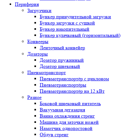
Периферия
Загрузчики
Бункер принудительной загрузки
Бункер загрузки с сушкой
Бункер накопительный
Бункер кулачковый (горизонтальный)
Конвееры
Ленточный конвейер
Дозаторы
Дозатор пружинный
Дозатор шнековый
Пневмотранспорт
Пневмотранспортёр с циклоном
Пневмотранспортёры
Пневмотранспортёр на 12 кВт
Разное
Боковой шнековый питатель
Вакуумная дегазация
Ванна охлаждения стренг
Машина для заточки ножей
Намотчик однопостовой
Обдув стренг