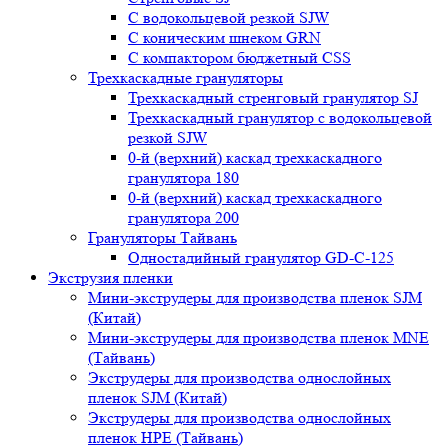
С водокольцевой резкой SJW
С коническим шнеком GRN
С компактором бюджетный CSS
Трехкаскадные грануляторы
Трехкаскадный стренговый гранулятор SJ
Трехкаскадный гранулятор с водокольцевой
резкой SJW
0-й (верхний) каскад трехкаскадного
гранулятора 180
0-й (верхний) каскад трехкаскадного
гранулятора 200
Грануляторы Тайвань
Одностадийный гранулятор GD-C-125
Экструзия пленки
Мини-экструдеры для производства пленок SJM
(Китай)
Мини-экструдеры для производства пленок MNE
(Тайвань)
Экструдеры для производства однослойных
пленок SJM (Китай)
Экструдеры для производства однослойных
пленок HPE (Тайвань)