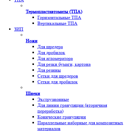
Термопластавтоматы (ТПА)
Горизонтальные ТПА
Вертикальные ТПА
ЗИП
Ножи
Для шредера
Для дробилок
Для агломератора
Для резки бумаги, картона
Для резины
Сетки для шредеров
Сетки для дробилок
Шнеки
Экструзионные
Для линии грануляции (вторичная
переработка)
Конические грануляции
Параллельные наборные для композитных
материалов