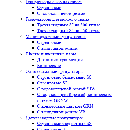
Грануляторы с компактором
Стренговые
С водокольцевой резкой
Грануляторы для мокрого сырья
Трехкаскадный SJ на 300 кг/час
Трехкаскадный SJ на 450 кг/час
Малобюджетные грануляторы
Стренговые
С воздушной резкой
Шнеки и шнековые пары
Для линии грануляции
Конические
Однокаскадные грануляторы
Стренговые бюджетные SS
Стренговые SJ
С водокольцевой резкой SJW
С водокольцевой резкой, коническим
шнеком GRNW
С коническим шнеком GRN
С воздушной резкой VR
Двухкаскадные грануляторы
Стренговые бюджетные SS
Стренговые SJ