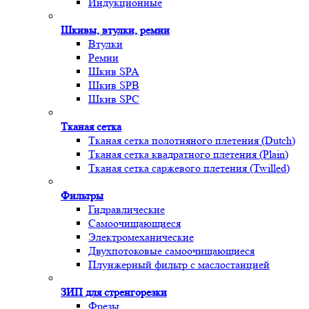
Индукционные
Шкивы, втулки, ремни
Втулки
Ремни
Шкив SPA
Шкив SPB
Шкив SPC
Тканая сетка
Тканая сетка полотняного плетения (Dutch)
Тканая сетка квадратного плетения (Plain)
Тканая сетка саржевого плетения (Twilled)
Фильтры
Гидравлические
Самоочищающиеся
Электромеханические
Двухпотоковые самоочищающиеся
Плунжерный фильтр с маслостанцией
ЗИП для стренгорезки
Фрезы