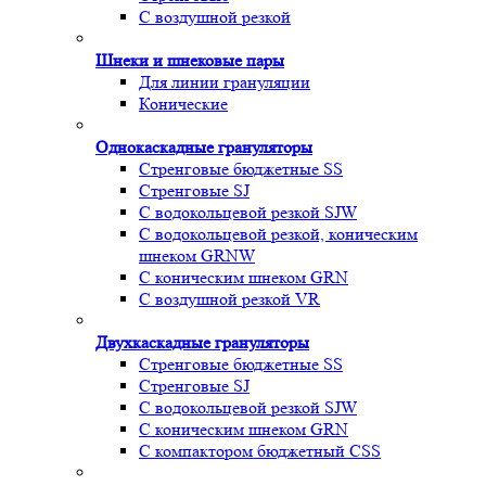
С воздушной резкой
Шнеки и шнековые пары
Для линии грануляции
Конические
Однокаскадные грануляторы
Стренговые бюджетные SS
Стренговые SJ
С водокольцевой резкой SJW
С водокольцевой резкой, коническим
шнеком GRNW
С коническим шнеком GRN
С воздушной резкой VR
Двухкаскадные грануляторы
Стренговые бюджетные SS
Стренговые SJ
С водокольцевой резкой SJW
С коническим шнеком GRN
С компактором бюджетный CSS