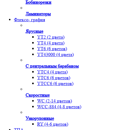
Бобинорезки
Ламинаторы
Флексо- графия
Ярусные
YT2 (2 цвета)
YT4 (4 цвета)
YT6 (6 цветов)
YT43000 (4 цвета)
С центральным барабаном
YТС4 (4 цвета)
YТС6 (6 цветов)
YТСC6 (6 цветов)
Скоростные
WС (2-14 цветов)
WСС-884 (4-8 цветов)
Узкорулонные
RY (4-6 цветов)
ТПА