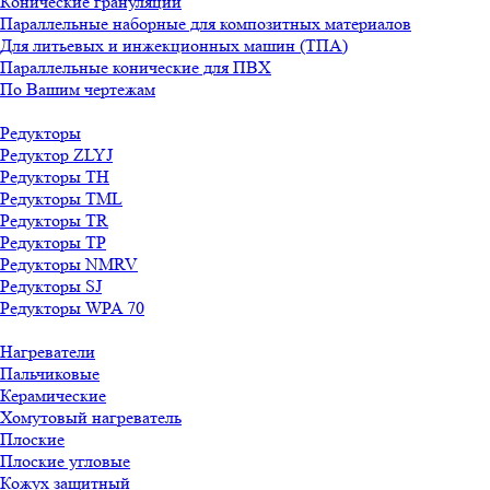
Конические грануляции
Параллельные наборные для композитных материалов
Для литьевых и инжекционных машин (ТПА)
Параллельные конические для ПВХ
По Вашим чертежам
Редукторы
Редуктор ZLYJ
Редукторы TH
Редукторы TML
Редукторы TR
Редукторы TP
Редукторы NMRV
Редукторы SJ
Редукторы WPA 70
Нагреватели
Пальчиковые
Керамические
Хомутовый нагреватель
Плоские
Плоские угловые
Кожух защитный