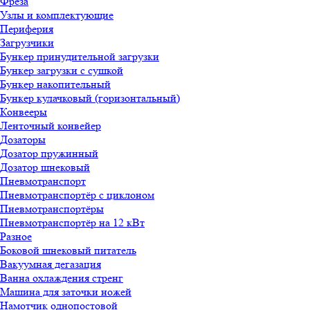
Фреза
Узлы и комплектующие
Периферия
Загрузчики
Бункер принудительной загрузки
Бункер загрузки с сушкой
Бункер накопительный
Бункер кулачковый (горизонтальный)
Конвееры
Ленточный конвейер
Дозаторы
Дозатор пружинный
Дозатор шнековый
Пневмотранспорт
Пневмотранспортёр с циклоном
Пневмотранспортёры
Пневмотранспортёр на 12 кВт
Разное
Боковой шнековый питатель
Вакуумная дегазация
Ванна охлаждения стренг
Машина для заточки ножей
Намотчик однопостовой