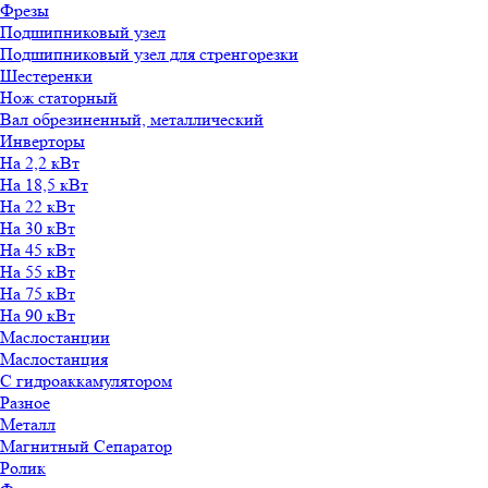
Фрезы
Подшипниковый узел
Подшипниковый узел для стренгорезки
Шестеренки
Нож статорный
Вал обрезиненный, металлический
Инверторы
На 2,2 кВт
На 18,5 кВт
На 22 кВт
На 30 кВт
На 45 кВт
На 55 кВт
На 75 кВт
На 90 кВт
Маслостанции
Маслостанция
С гидроаккамулятором
Разное
Металл
Магнитный Сепаратор
Ролик