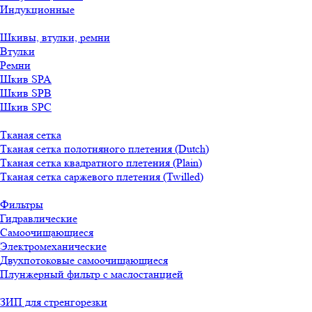
Индукционные
Шкивы, втулки, ремни
Втулки
Ремни
Шкив SPA
Шкив SPB
Шкив SPC
Тканая сетка
Тканая сетка полотняного плетения (Dutch)
Тканая сетка квадратного плетения (Plain)
Тканая сетка саржевого плетения (Twilled)
Фильтры
Гидравлические
Самоочищающиеся
Электромеханические
Двухпотоковые самоочищающиеся
Плунжерный фильтр с маслостанцией
ЗИП для стренгорезки