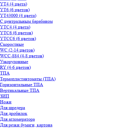
YT4 (4 цвета)
YT6 (6 цветов)
YT43000 (4 цвета)
С центральным барабаном
YТС4 (4 цвета)
YТС6 (6 цветов)
YТСC6 (6 цветов)
Скоростные
WС (2-14 цветов)
WСС-884 (4-8 цветов)
Узкорулонные
RY (4-6 цветов)
ТПА
Термопластавтоматы (ТПА)
Горизонтальные ТПА
Вертикальные ТПА
ЗИП
Ножи
Для шредера
Для дробилок
Для агломератора
Для резки бумаги, картона