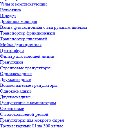
Узлы и комплектующие
Гильотина
Шредер
Дробилка моющая
Ванна флотационная с выгружным шнеком
Транспортер фрикционный
Транспортер шнековый
Мойка фрикционная
Центрифуга
Фильтр для моющей линии
Грануляция
Стренговые грануляторы
Однокаскадные
Двухкаскадные
Водокольцевые грануляторы
Однокаскадные
Двухкаскадные
Грануляторы с компактором
Стренговые
С водокольцевой резкой
Грануляторы для мокрого сырья
Трехкаскадный SJ на 300 кг/час