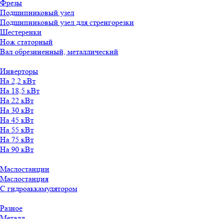
Фрезы
Подшипниковый узел
Подшипниковый узел для стренгорезки
Шестеренки
Нож статорный
Вал обрезиненный, металлический
Инверторы
На 2,2 кВт
На 18,5 кВт
На 22 кВт
На 30 кВт
На 45 кВт
На 55 кВт
На 75 кВт
На 90 кВт
Маслостанции
Маслостанция
С гидроаккамулятором
Разное
Металл