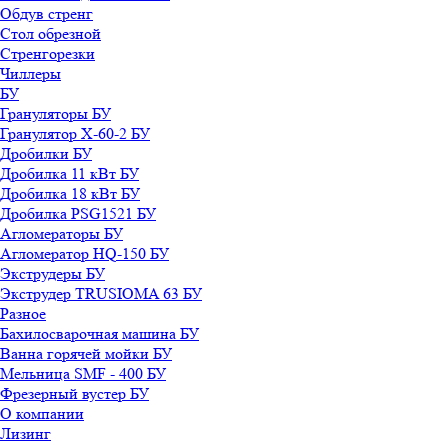
Обдув стренг
Стол обрезной
Стренгорезки
Чиллеры
БУ
Грануляторы БУ
Гранулятор X-60-2 БУ
Дробилки БУ
Дробилка 11 кВт БУ
Дробилка 18 кВт БУ
Дробилка PSG1521 БУ
Агломераторы БУ
Агломератор HQ-150 БУ
Экструдеры БУ
Экструдер TRUSIOMA 63 БУ
Разное
Бахилосварочная машина БУ
Ванна горячей мойки БУ
Мельница SMF - 400 БУ
Фрезерный вустер БУ
О компании
Лизинг