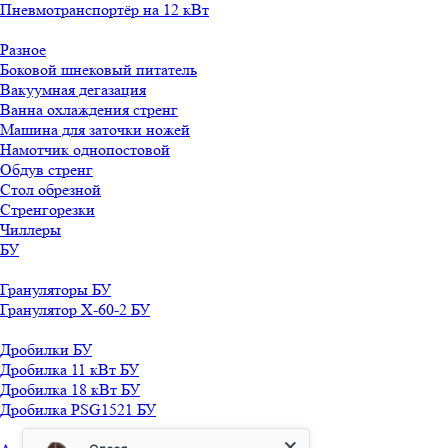
Пневмотранспортёр на 12 кВт
Разное
Боковой шнековый питатель
Вакуумная дегазация
Ванна охлаждения стренг
Машина для заточки ножей
Намотчик однопостовой
Обдув стренг
Стол обрезной
Стренгорезки
Чиллеры
БУ
Грануляторы БУ
Гранулятор X-60-2 БУ
Дробилки БУ
Дробилка 11 кВт БУ
Дробилка 18 кВт БУ
Дробилка PSG1521 БУ