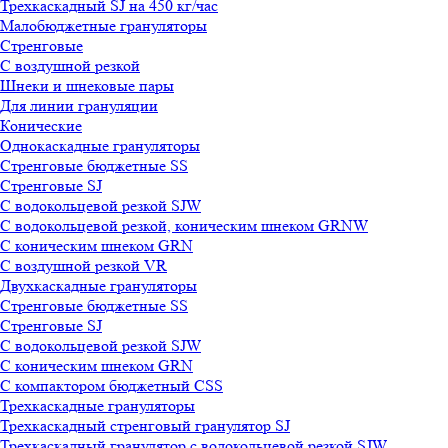
Трехкаскадный SJ на 450 кг/час
Малобюджетные грануляторы
Стренговые
С воздушной резкой
Шнеки и шнековые пары
Для линии грануляции
Конические
Однокаскадные грануляторы
Стренговые бюджетные SS
Стренговые SJ
С водокольцевой резкой SJW
С водокольцевой резкой, коническим шнеком GRNW
С коническим шнеком GRN
С воздушной резкой VR
Двухкаскадные грануляторы
Стренговые бюджетные SS
Стренговые SJ
С водокольцевой резкой SJW
С коническим шнеком GRN
С компактором бюджетный CSS
Трехкаскадные грануляторы
Трехкаскадный стренговый гранулятор SJ
Трехкаскадный гранулятор с водокольцевой резкой SJW