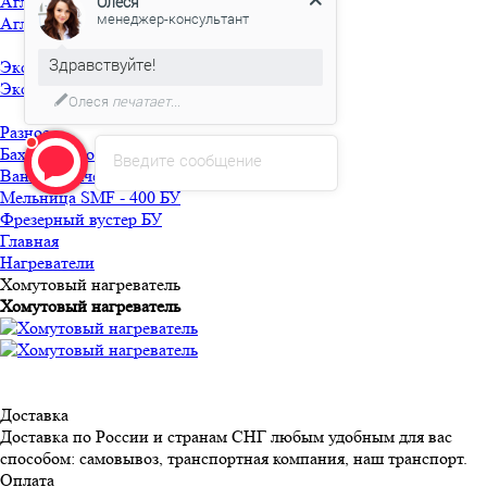
Агломераторы БУ
Олеся
менеджер-консультант
Агломератор HQ-150 БУ
Здравствуйте!
Экструдеры БУ
Экструдер TRUSIOMA 63 БУ
Олеся
печатает...
Разное
Бахилосварочная машина БУ
Введите сообщение
Ванна горячей мойки БУ
Мельница SMF - 400 БУ
Фрезерный вустер БУ
Главная
Нагреватели
Хомутовый нагреватель
Хомутовый нагреватель
Доставка
Доставка по России и странам СНГ любым удобным для вас
способом: самовывоз, транспортная компания, наш транспорт.
Оплата