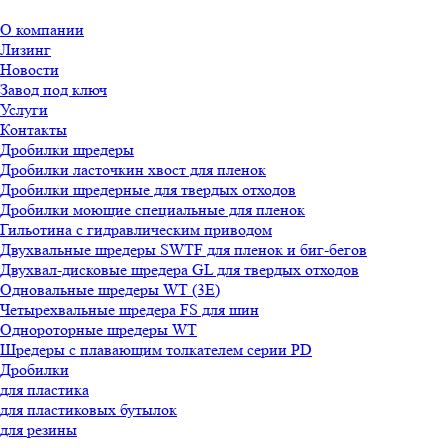
О компании
Лизинг
Новости
Завод под ключ
Услуги
Контакты
Дробилки шредеры
Дробилки ласточкин хвост для пленок
Дробилки шредерные для твердых отходов
Дробилки моющие специальные для пленок
Гильотина с гидравлическим приводом
Двухвальные шредеры SWTF для пленок и биг-бегов
Двухвал-дисковые шредера GL для твердых отходов
Одновальные шредеры WT (3E)
Четырехвальные шредера FS для шин
Однороторные шредеры WT
Шредеры с плавающим толкателем серии PD
Дробилки
для пластика
для пластиковых бутылок
для резины