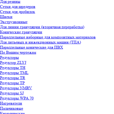
Для резины
Сетки для шредеров
Сетки для дробилок
Шнеки
Экструзионные
Для линии грануляции (вторичная переработка)
Конические грануляции
Параллельные наборные для композитных материалов
Для литьевых и инжекционных машин (ТПА)
Параллельные конические для ПВХ
По Вашим чертежам
Редукторы
Редуктор ZLYJ
Редукторы TH
Редукторы TML
Редукторы TR
Редукторы TP
Редукторы NMRV
Редукторы SJ
Редукторы WPA 70
Нагреватели
Пальчиковые
Керамические