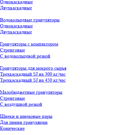
Однокаскадные
Двухкаскадные
Водокольцевые грануляторы
Однокаскадные
Двухкаскадные
Грануляторы с компактором
Стренговые
С водокольцевой резкой
Грануляторы для мокрого сырья
Трехкаскадный SJ на 300 кг/час
Трехкаскадный SJ на 450 кг/час
Малобюджетные грануляторы
Стренговые
С воздушной резкой
Шнеки и шнековые пары
Для линии грануляции
Конические