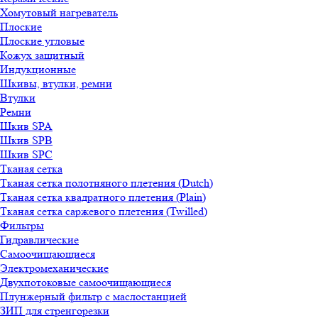
Хомутовый нагреватель
Плоские
Плоские угловые
Кожух защитный
Индукционные
Шкивы, втулки, ремни
Втулки
Ремни
Шкив SPA
Шкив SPB
Шкив SPC
Тканая сетка
Тканая сетка полотняного плетения (Dutch)
Тканая сетка квадратного плетения (Plain)
Тканая сетка саржевого плетения (Twilled)
Фильтры
Гидравлические
Самоочищающиеся
Электромеханические
Двухпотоковые самоочищающиеся
Плунжерный фильтр с маслостанцией
ЗИП для стренгорезки