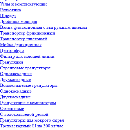
Узлы и комплектующие
Гильотина
Шредер
Дробилка моющая
Ванна флотационная с выгружным шнеком
Транспортер фрикционный
Транспортер шнековый
Мойка фрикционная
Центрифуга
Фильтр для моющей линии
Грануляция
Стренговые грануляторы
Однокаскадные
Двухкаскадные
Водокольцевые грануляторы
Однокаскадные
Двухкаскадные
Грануляторы с компактором
Стренговые
С водокольцевой резкой
Грануляторы для мокрого сырья
Трехкаскадный SJ на 300 кг/час