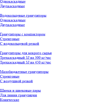
Однокаскадные
Двухкаскадные
Водокольцевые грануляторы
Однокаскадные
Двухкаскадные
Грануляторы с компактором
Стренговые
С водокольцевой резкой
Грануляторы для мокрого сырья
Трехкаскадный SJ на 300 кг/час
Трехкаскадный SJ на 450 кг/час
Малобюджетные грануляторы
Стренговые
С воздушной резкой
Шнеки и шнековые пары
Для линии грануляции
Конические