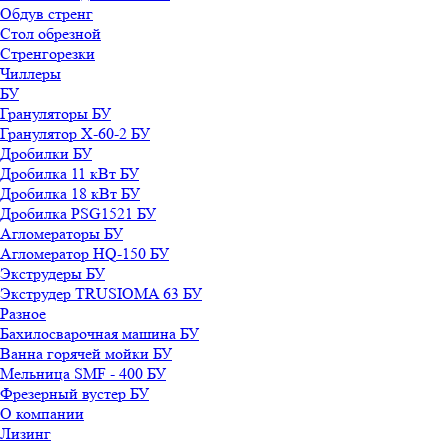
Обдув стренг
Стол обрезной
Стренгорезки
Чиллеры
БУ
Грануляторы БУ
Гранулятор X-60-2 БУ
Дробилки БУ
Дробилка 11 кВт БУ
Дробилка 18 кВт БУ
Дробилка PSG1521 БУ
Агломераторы БУ
Агломератор HQ-150 БУ
Экструдеры БУ
Экструдер TRUSIOMA 63 БУ
Разное
Бахилосварочная машина БУ
Ванна горячей мойки БУ
Мельница SMF - 400 БУ
Фрезерный вустер БУ
О компании
Лизинг