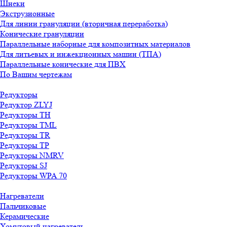
Шнеки
Экструзионные
Для линии грануляции (вторичная переработка)
Конические грануляции
Параллельные наборные для композитных материалов
Для литьевых и инжекционных машин (ТПА)
Параллельные конические для ПВХ
По Вашим чертежам
Редукторы
Редуктор ZLYJ
Редукторы TH
Редукторы TML
Редукторы TR
Редукторы TP
Редукторы NMRV
Редукторы SJ
Редукторы WPA 70
Нагреватели
Пальчиковые
Керамические
Хомутовый нагреватель