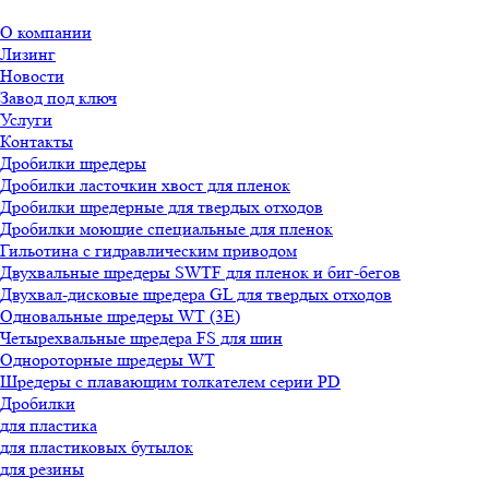
О компании
Лизинг
Новости
Завод под ключ
Услуги
Контакты
Дробилки шредеры
Дробилки ласточкин хвост для пленок
Дробилки шредерные для твердых отходов
Дробилки моющие специальные для пленок
Гильотина с гидравлическим приводом
Двухвальные шредеры SWTF для пленок и биг-бегов
Двухвал-дисковые шредера GL для твердых отходов
Одновальные шредеры WT (3E)
Четырехвальные шредера FS для шин
Однороторные шредеры WT
Шредеры с плавающим толкателем серии PD
Дробилки
для пластика
для пластиковых бутылок
для резины