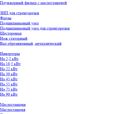
Плунжерный фильтр с маслостанцией
ЗИП для стренгорезки
Фрезы
Подшипниковый узел
Подшипниковый узел для стренгорезки
Шестеренки
Нож статорный
Вал обрезиненный, металлический
Инверторы
На 2,2 кВт
На 18,5 кВт
На 22 кВт
На 30 кВт
На 45 кВт
На 55 кВт
На 75 кВт
На 90 кВт
Маслостанции
Маслостанция