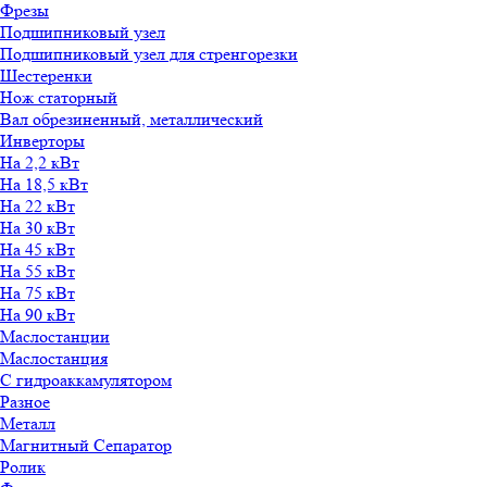
Фрезы
Подшипниковый узел
Подшипниковый узел для стренгорезки
Шестеренки
Нож статорный
Вал обрезиненный, металлический
Инверторы
На 2,2 кВт
На 18,5 кВт
На 22 кВт
На 30 кВт
На 45 кВт
На 55 кВт
На 75 кВт
На 90 кВт
Маслостанции
Маслостанция
С гидроаккамулятором
Разное
Металл
Магнитный Сепаратор
Ролик