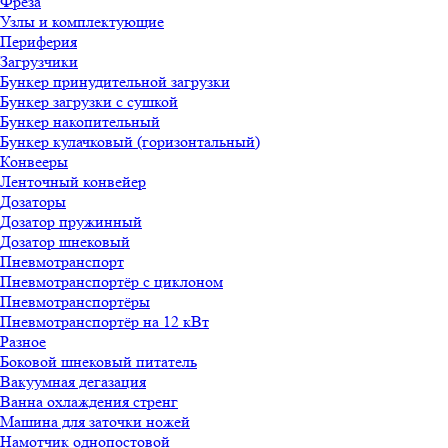
Фреза
Узлы и комплектующие
Периферия
Загрузчики
Бункер принудительной загрузки
Бункер загрузки с сушкой
Бункер накопительный
Бункер кулачковый (горизонтальный)
Конвееры
Ленточный конвейер
Дозаторы
Дозатор пружинный
Дозатор шнековый
Пневмотранспорт
Пневмотранспортёр с циклоном
Пневмотранспортёры
Пневмотранспортёр на 12 кВт
Разное
Боковой шнековый питатель
Вакуумная дегазация
Ванна охлаждения стренг
Машина для заточки ножей
Намотчик однопостовой