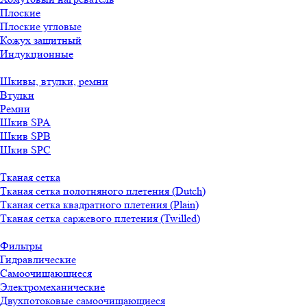
Плоские
Плоские угловые
Кожух защитный
Индукционные
Шкивы, втулки, ремни
Втулки
Ремни
Шкив SPA
Шкив SPB
Шкив SPC
Тканая сетка
Тканая сетка полотняного плетения (Dutch)
Тканая сетка квадратного плетения (Plain)
Тканая сетка саржевого плетения (Twilled)
Фильтры
Гидравлические
Самоочищающиеся
Электромеханические
Двухпотоковые самоочищающиеся