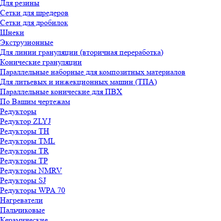
Для резины
Сетки для шредеров
Сетки для дробилок
Шнеки
Экструзионные
Для линии грануляции (вторичная переработка)
Конические грануляции
Параллельные наборные для композитных материалов
Для литьевых и инжекционных машин (ТПА)
Параллельные конические для ПВХ
По Вашим чертежам
Редукторы
Редуктор ZLYJ
Редукторы TH
Редукторы TML
Редукторы TR
Редукторы TP
Редукторы NMRV
Редукторы SJ
Редукторы WPA 70
Нагреватели
Пальчиковые
Керамические