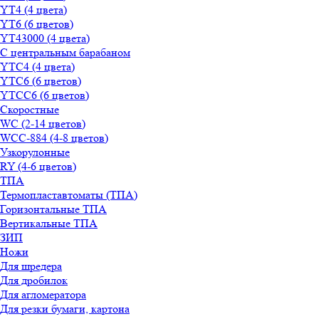
YT4 (4 цвета)
YT6 (6 цветов)
YT43000 (4 цвета)
С центральным барабаном
YТС4 (4 цвета)
YТС6 (6 цветов)
YТСC6 (6 цветов)
Скоростные
WС (2-14 цветов)
WСС-884 (4-8 цветов)
Узкорулонные
RY (4-6 цветов)
ТПА
Термопластавтоматы (ТПА)
Горизонтальные ТПА
Вертикальные ТПА
ЗИП
Ножи
Для шредера
Для дробилок
Для агломератора
Для резки бумаги, картона