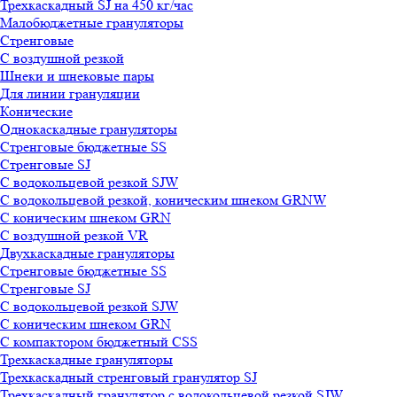
Трехкаскадный SJ на 450 кг/час
Малобюджетные грануляторы
Стренговые
С воздушной резкой
Шнеки и шнековые пары
Для линии грануляции
Конические
Однокаскадные грануляторы
Стренговые бюджетные SS
Стренговые SJ
С водокольцевой резкой SJW
С водокольцевой резкой, коническим шнеком GRNW
С коническим шнеком GRN
С воздушной резкой VR
Двухкаскадные грануляторы
Стренговые бюджетные SS
Стренговые SJ
С водокольцевой резкой SJW
С коническим шнеком GRN
С компактором бюджетный CSS
Трехкаскадные грануляторы
Трехкаскадный стренговый гранулятор SJ
Трехкаскадный гранулятор с водокольцевой резкой SJW