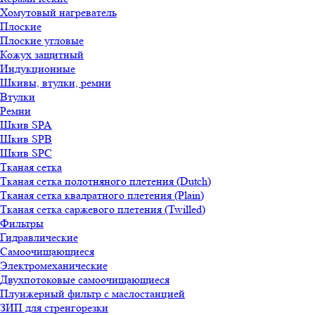
Хомутовый нагреватель
Плоские
Плоские угловые
Кожух защитный
Индукционные
Шкивы, втулки, ремни
Втулки
Ремни
Шкив SPA
Шкив SPB
Шкив SPC
Тканая сетка
Тканая сетка полотняного плетения (Dutch)
Тканая сетка квадратного плетения (Plain)
Тканая сетка саржевого плетения (Twilled)
Фильтры
Гидравлические
Самоочищающиеся
Электромеханические
Двухпотоковые самоочищающиеся
Плунжерный фильтр с маслостанцией
ЗИП для стренгорезки