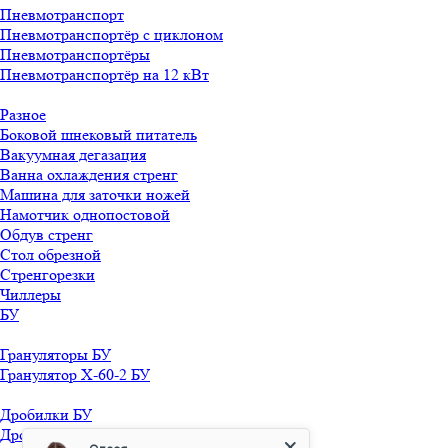
Пневмотранспорт
Пневмотранспортёр с циклоном
Пневмотранспортёры
Пневмотранспортёр на 12 кВт
Разное
Боковой шнековый питатель
Вакуумная дегазация
Ванна охлаждения стренг
Машина для заточки ножей
Намотчик однопостовой
Обдув стренг
Стол обрезной
Стренгорезки
Чиллеры
БУ
Грануляторы БУ
Гранулятор X-60-2 БУ
Дробилки БУ
Дробилка 11 кВт БУ