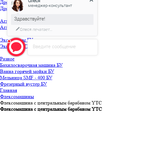
Олеся
Дробилка 18 кВт БУ
менеджер-консультант
Дробилка PSG1521 БУ
Здравствуйте!
Агломераторы БУ
Агломератор HQ-150 БУ
Олеся
печатает...
Экструдеры БУ
Экструдер TRUSIOMA 63 БУ
Введите сообщение
Разное
Бахилосварочная машина БУ
Ванна горячей мойки БУ
Мельница SMF - 400 БУ
Фрезерный вустер БУ
Главная
Флексомашины
Флексомашина с центральным барабаном YТС
Флексомашина с центральным барабаном YТС