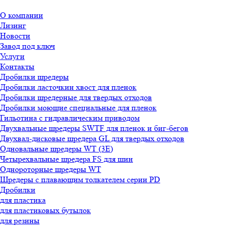
О компании
Лизинг
Новости
Завод под ключ
Услуги
Контакты
Дробилки шредеры
Дробилки ласточкин хвост для пленок
Дробилки шредерные для твердых отходов
Дробилки моющие специальные для пленок
Гильотина с гидравлическим приводом
Двухвальные шредеры SWTF для пленок и биг-бегов
Двухвал-дисковые шредера GL для твердых отходов
Одновальные шредеры WT (3E)
Четырехвальные шредера FS для шин
Однороторные шредеры WT
Шредеры с плавающим толкателем серии PD
Дробилки
для пластика
для пластиковых бутылок
для резины