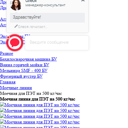
Олеся
Дробилка 18 кВт БУ
менеджер-консультант
Дробилка PSG1521 БУ
Здравствуйте!
Агломераторы БУ
Агломератор HQ-150 БУ
Олеся
печатает...
Экструдеры БУ
Экструдер TRUSIOMA 63 БУ
Введите сообщение
Разное
Бахилосварочная машина БУ
Ванна горячей мойки БУ
Мельница SMF - 400 БУ
Фрезерный вустер БУ
Главная
Моечные линии
Моечная для ПЭТ на 500 кг/час
Моечная линия для ПЭТ на 500 кг/час