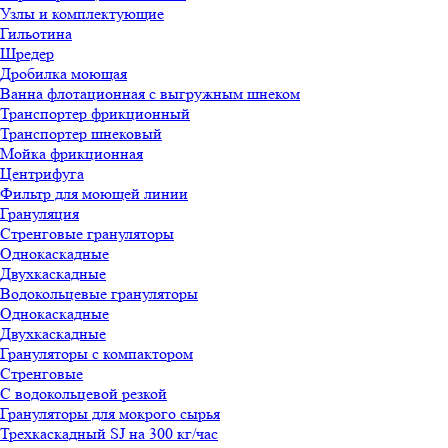
Узлы и комплектующие
Гильотина
Шредер
Дробилка моющая
Ванна флотационная с выгружным шнеком
Транспортер фрикционный
Транспортер шнековый
Мойка фрикционная
Центрифуга
Фильтр для моющей линии
Грануляция
Стренговые грануляторы
Однокаскадные
Двухкаскадные
Водокольцевые грануляторы
Однокаскадные
Двухкаскадные
Грануляторы с компактором
Стренговые
С водокольцевой резкой
Грануляторы для мокрого сырья
Трехкаскадный SJ на 300 кг/час