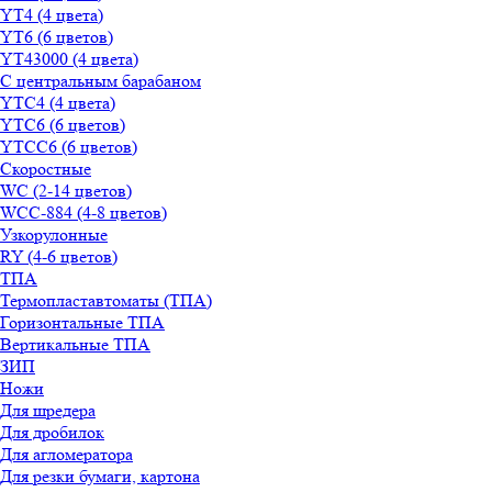
YT4 (4 цвета)
YT6 (6 цветов)
YT43000 (4 цвета)
С центральным барабаном
YТС4 (4 цвета)
YТС6 (6 цветов)
YТСC6 (6 цветов)
Скоростные
WС (2-14 цветов)
WСС-884 (4-8 цветов)
Узкорулонные
RY (4-6 цветов)
ТПА
Термопластавтоматы (ТПА)
Горизонтальные ТПА
Вертикальные ТПА
ЗИП
Ножи
Для шредера
Для дробилок
Для агломератора
Для резки бумаги, картона