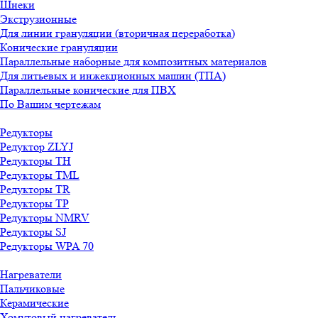
Шнеки
Экструзионные
Для линии грануляции (вторичная переработка)
Конические грануляции
Параллельные наборные для композитных материалов
Для литьевых и инжекционных машин (ТПА)
Параллельные конические для ПВХ
По Вашим чертежам
Редукторы
Редуктор ZLYJ
Редукторы TH
Редукторы TML
Редукторы TR
Редукторы TP
Редукторы NMRV
Редукторы SJ
Редукторы WPA 70
Нагреватели
Пальчиковые
Керамические
Хомутовый нагреватель