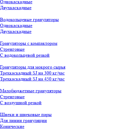
Однокаскадные
Двухкаскадные
Водокольцевые грануляторы
Однокаскадные
Двухкаскадные
Грануляторы с компактором
Стренговые
С водокольцевой резкой
Грануляторы для мокрого сырья
Трехкаскадный SJ на 300 кг/час
Трехкаскадный SJ на 450 кг/час
Малобюджетные грануляторы
Стренговые
С воздушной резкой
Шнеки и шнековые пары
Для линии грануляции
Конические