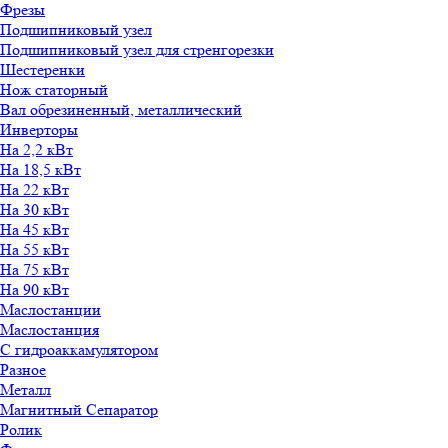
Фрезы
Подшипниковый узел
Подшипниковый узел для стренгорезки
Шестеренки
Нож статорный
Вал обрезиненный, металлический
Инверторы
На 2,2 кВт
На 18,5 кВт
На 22 кВт
На 30 кВт
На 45 кВт
На 55 кВт
На 75 кВт
На 90 кВт
Маслостанции
Маслостанция
С гидроаккамулятором
Разное
Металл
Магнитный Сепаратор
Ролик