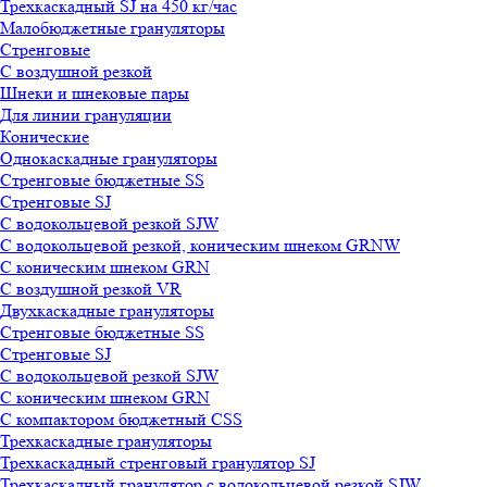
Трехкаскадный SJ на 450 кг/час
Малобюджетные грануляторы
Стренговые
С воздушной резкой
Шнеки и шнековые пары
Для линии грануляции
Конические
Однокаскадные грануляторы
Стренговые бюджетные SS
Стренговые SJ
С водокольцевой резкой SJW
С водокольцевой резкой, коническим шнеком GRNW
С коническим шнеком GRN
С воздушной резкой VR
Двухкаскадные грануляторы
Стренговые бюджетные SS
Стренговые SJ
С водокольцевой резкой SJW
С коническим шнеком GRN
С компактором бюджетный CSS
Трехкаскадные грануляторы
Трехкаскадный стренговый гранулятор SJ
Трехкаскадный гранулятор с водокольцевой резкой SJW