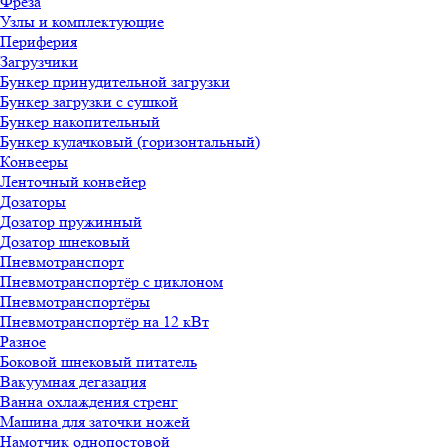
Фреза
Узлы и комплектующие
Периферия
Загрузчики
Бункер принудительной загрузки
Бункер загрузки с сушкой
Бункер накопительный
Бункер кулачковый (горизонтальный)
Конвееры
Ленточный конвейер
Дозаторы
Дозатор пружинный
Дозатор шнековый
Пневмотранспорт
Пневмотранспортёр с циклоном
Пневмотранспортёры
Пневмотранспортёр на 12 кВт
Разное
Боковой шнековый питатель
Вакуумная дегазация
Ванна охлаждения стренг
Машина для заточки ножей
Намотчик однопостовой