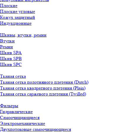
Плоские
Плоские угловые
Кожух защитный
Индукционные
Шкивы, втулки, ремни
Втулки
Ремни
Шкив SPA
Шкив SPB
Шкив SPC
Тканая сетка
Тканая сетка полотняного плетения (Dutch)
Тканая сетка квадратного плетения (Plain)
Тканая сетка саржевого плетения (Twilled)
Фильтры
Гидравлические
Самоочищающиеся
Электромеханические
Двухпотоковые самоочищающиеся