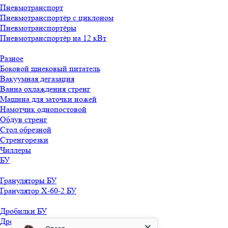
Пневмотранспорт
Пневмотранспортёр с циклоном
Пневмотранспортёры
Пневмотранспортёр на 12 кВт
Разное
Боковой шнековый питатель
Вакуумная дегазация
Ванна охлаждения стренг
Машина для заточки ножей
Намотчик однопостовой
Обдув стренг
Стол обрезной
Стренгорезки
Чиллеры
БУ
Грануляторы БУ
Гранулятор X-60-2 БУ
Дробилки БУ
Дробилка 11 кВт БУ