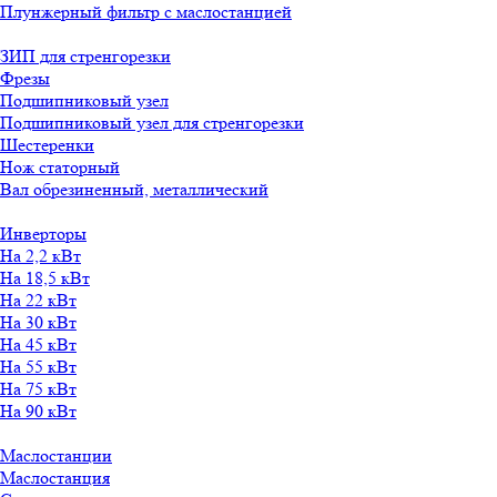
Плунжерный фильтр с маслостанцией
ЗИП для стренгорезки
Фрезы
Подшипниковый узел
Подшипниковый узел для стренгорезки
Шестеренки
Нож статорный
Вал обрезиненный, металлический
Инверторы
На 2,2 кВт
На 18,5 кВт
На 22 кВт
На 30 кВт
На 45 кВт
На 55 кВт
На 75 кВт
На 90 кВт
Маслостанции
Маслостанция