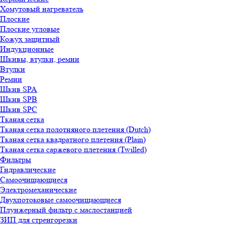
Хомутовый нагреватель
Плоские
Плоские угловые
Кожух защитный
Индукционные
Шкивы, втулки, ремни
Втулки
Ремни
Шкив SPA
Шкив SPB
Шкив SPC
Тканая сетка
Тканая сетка полотняного плетения (Dutch)
Тканая сетка квадратного плетения (Plain)
Тканая сетка саржевого плетения (Twilled)
Фильтры
Гидравлические
Самоочищающиеся
Электромеханические
Двухпотоковые самоочищающиеся
Плунжерный фильтр с маслостанцией
ЗИП для стренгорезки