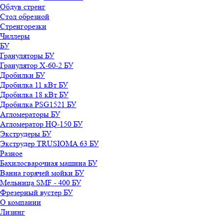
Обдув стренг
Стол обрезной
Стренгорезки
Чиллеры
БУ
Грануляторы БУ
Гранулятор X-60-2 БУ
Дробилки БУ
Дробилка 11 кВт БУ
Дробилка 18 кВт БУ
Дробилка PSG1521 БУ
Агломераторы БУ
Агломератор HQ-150 БУ
Экструдеры БУ
Экструдер TRUSIOMA 63 БУ
Разное
Бахилосварочная машина БУ
Ванна горячей мойки БУ
Мельница SMF - 400 БУ
Фрезерный вустер БУ
О компании
Лизинг