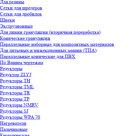
Для резины
Сетки для шредеров
Сетки для дробилок
Шнеки
Экструзионные
Для линии грануляции (вторичная переработка)
Конические грануляции
Параллельные наборные для композитных материалов
Для литьевых и инжекционных машин (ТПА)
Параллельные конические для ПВХ
По Вашим чертежам
Редукторы
Редуктор ZLYJ
Редукторы TH
Редукторы TML
Редукторы TR
Редукторы TP
Редукторы NMRV
Редукторы SJ
Редукторы WPA 70
Нагреватели
Пальчиковые
Керамические