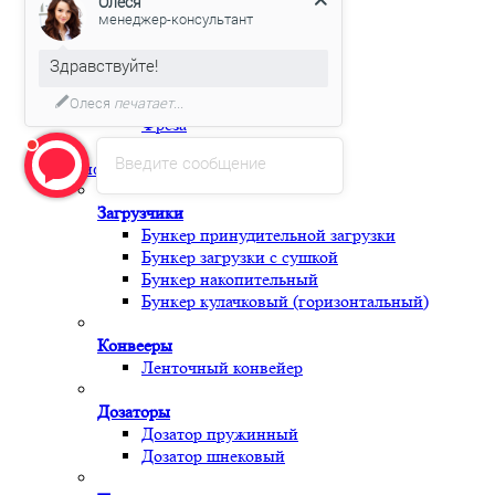
Олеся
менеджер-консультант
Разное
Металл
Здравствуйте!
Магнитный Сепаратор
Ролик
Олеся
печатает...
Фреза
Узлы и комплектующие
Введите сообщение
Периферия
Загрузчики
Бункер принудительной загрузки
Бункер загрузки с сушкой
Бункер накопительный
Бункер кулачковый (горизонтальный)
Конвееры
Ленточный конвейер
Дозаторы
Дозатор пружинный
Дозатор шнековый