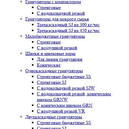
Грануляторы с компактором
Стренговые
С водокольцевой резкой
Грануляторы для мокрого сырья
Трехкаскадный SJ на 300 кг/час
Трехкаскадный SJ на 450 кг/час
Малобюджетные грануляторы
Стренговые
С воздушной резкой
Шнеки и шнековые пары
Для линии грануляции
Конические
Однокаскадные грануляторы
Стренговые бюджетные SS
Стренговые SJ
С водокольцевой резкой SJW
С водокольцевой резкой, коническим
шнеком GRNW
С коническим шнеком GRN
С воздушной резкой VR
Двухкаскадные грануляторы
Стренговые бюджетные SS
Стренговые SJ