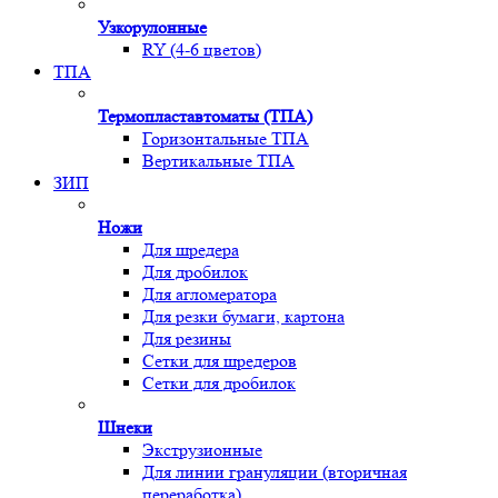
Узкорулонные
RY (4-6 цветов)
ТПА
Термопластавтоматы (ТПА)
Горизонтальные ТПА
Вертикальные ТПА
ЗИП
Ножи
Для шредера
Для дробилок
Для агломератора
Для резки бумаги, картона
Для резины
Сетки для шредеров
Сетки для дробилок
Шнеки
Экструзионные
Для линии грануляции (вторичная
переработка)