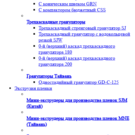
С коническим шнеком GRN
С компактором бюджетный CSS
Трехкаскадные грануляторы
Трехкаскадный стренговый гранулятор SJ
Трехкаскадный гранулятор с водокольцевой
резкой SJW
0-й (верхний) каскад трехкаскадного
гранулятора 180
0-й (верхний) каскад трехкаскадного
гранулятора 200
Грануляторы Тайвань
Одностадийный гранулятор GD-C-125
Экструзия пленки
Мини-экструдеры для производства пленок SJM
(Китай)
Мини-экструдеры для производства пленок MNE
(Тайвань)