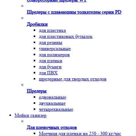
Шредеры с плавающим толкателем серии PD
Дробилки
для пластика
для пластиковых бутылок
для резины
универсальные
для полимеров
для пленки
для бумаги
для ПВХ
шредерные для твердых отходов
Шредеры
одновальные
двухвальные
четырехвальные
Мойки сквизер
Для пленочных отходов
Моечная для пленки на 250 - 300 кг/час