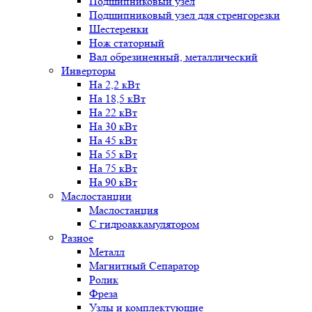
Подшипниковый узел
Подшипниковый узел для стренгорезки
Шестеренки
Нож статорный
Вал обрезиненный, металлический
Инверторы
На 2,2 кВт
На 18,5 кВт
На 22 кВт
На 30 кВт
На 45 кВт
На 55 кВт
На 75 кВт
На 90 кВт
Маслостанции
Маслостанция
С гидроаккамулятором
Разное
Металл
Магнитный Сепаратор
Ролик
Фреза
Узлы и комплектующие