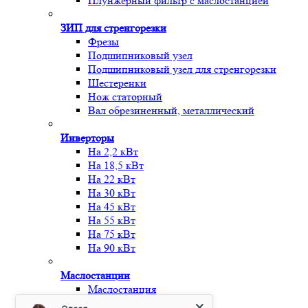
Плунжерный фильтр с маслостанцией
ЗИП для стренгорезки
Фрезы
Подшипниковый узел
Подшипниковый узел для стренгорезки
Шестеренки
Нож статорный
Вал обрезиненный, металлический
Инверторы
На 2,2 кВт
На 18,5 кВт
На 22 кВт
На 30 кВт
На 45 кВт
На 55 кВт
На 75 кВт
На 90 кВт
Маслостанции
Маслостанция
С гидроаккамулятором