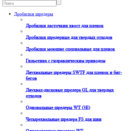
Дробилки шредеры
Дробилки ласточкин хвост для пленок
Дробилки шредерные для твердых отходов
Дробилки моющие специальные для пленок
Гильотина с гидравлическим приводом
Двухвальные шредеры SWTF для пленок и биг-
бегов
Двухвал-дисковые шредера GL для твердых
отходов
Одновальные шредеры WT (3E)
Четырехвальные шредера FS для шин
Однороторные шредеры WT