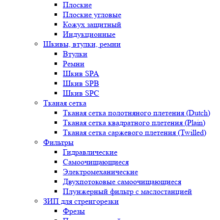
Плоские
Плоские угловые
Кожух защитный
Индукционные
Шкивы, втулки, ремни
Втулки
Ремни
Шкив SPA
Шкив SPB
Шкив SPC
Тканая сетка
Тканая сетка полотняного плетения (Dutch)
Тканая сетка квадратного плетения (Plain)
Тканая сетка саржевого плетения (Twilled)
Фильтры
Гидравлические
Самоочищающиеся
Электромеханические
Двухпотоковые самоочищающиеся
Плунжерный фильтр с маслостанцией
ЗИП для стренгорезки
Фрезы