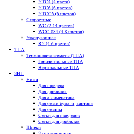
YТС4 (4 цвета)
YТС6 (6 цветов)
YТСC6 (6 цветов)
Скоростные
WС (2-14 цветов)
WСС-884 (4-8 цветов)
Узкорулонные
RY (4-6 цветов)
ТПА
Термопластавтоматы (ТПА)
Горизонтальные ТПА
Вертикальные ТПА
ЗИП
Ножи
Для шредера
Для дробилок
Для агломератора
Для резки бумаги, картона
Для резины
Сетки для шредеров
Сетки для дробилок
Шнеки
Экструзионные