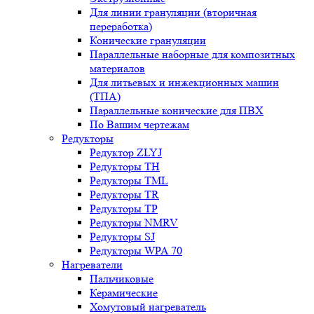
Для линии грануляции (вторичная
переработка)
Конические грануляции
Параллельные наборные для композитных
материалов
Для литьевых и инжекционных машин
(ТПА)
Параллельные конические для ПВХ
По Вашим чертежам
Редукторы
Редуктор ZLYJ
Редукторы TH
Редукторы TML
Редукторы TR
Редукторы TP
Редукторы NMRV
Редукторы SJ
Редукторы WPA 70
Нагреватели
Пальчиковые
Керамические
Хомутовый нагреватель