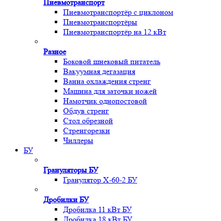
Пневмотранспорт
Пневмотранспортёр с циклоном
Пневмотранспортёры
Пневмотранспортёр на 12 кВт
Разное
Боковой шнековый питатель
Вакуумная дегазация
Ванна охлаждения стренг
Машина для заточки ножей
Намотчик однопостовой
Обдув стренг
Стол обрезной
Стренгорезки
Чиллеры
БУ
Грануляторы БУ
Гранулятор X-60-2 БУ
Дробилки БУ
Дробилка 11 кВт БУ
Дробилка 18 кВт БУ