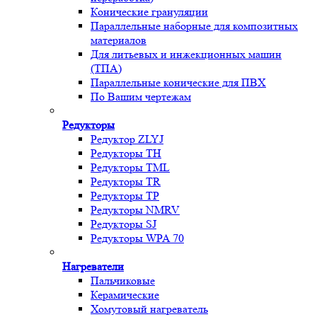
Конические грануляции
Параллельные наборные для композитных
материалов
Для литьевых и инжекционных машин
(ТПА)
Параллельные конические для ПВХ
По Вашим чертежам
Редукторы
Редуктор ZLYJ
Редукторы TH
Редукторы TML
Редукторы TR
Редукторы TP
Редукторы NMRV
Редукторы SJ
Редукторы WPA 70
Нагреватели
Пальчиковые
Керамические
Хомутовый нагреватель