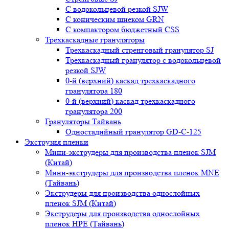
С водокольцевой резкой SJW
С коническим шнеком GRN
С компактором бюджетный CSS
Трехкаскадные грануляторы
Трехкаскадный стренговый гранулятор SJ
Трехкаскадный гранулятор с водокольцевой
резкой SJW
0-й (верхний) каскад трехкаскадного
гранулятора 180
0-й (верхний) каскад трехкаскадного
гранулятора 200
Грануляторы Тайвань
Одностадийный гранулятор GD-C-125
Экструзия пленки
Мини-экструдеры для производства пленок SJM
(Китай)
Мини-экструдеры для производства пленок MNE
(Тайвань)
Экструдеры для производства однослойных
пленок SJM (Китай)
Экструдеры для производства однослойных
пленок HPE (Тайвань)