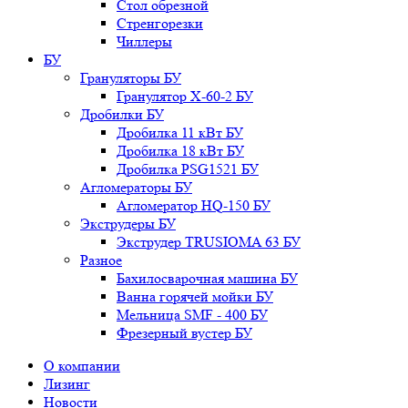
Стол обрезной
Стренгорезки
Чиллеры
БУ
Грануляторы БУ
Гранулятор X-60-2 БУ
Дробилки БУ
Дробилка 11 кВт БУ
Дробилка 18 кВт БУ
Дробилка PSG1521 БУ
Агломераторы БУ
Агломератор HQ-150 БУ
Экструдеры БУ
Экструдер TRUSIOMA 63 БУ
Разное
Бахилосварочная машина БУ
Ванна горячей мойки БУ
Мельница SMF - 400 БУ
Фрезерный вустер БУ
О компании
Лизинг
Новости