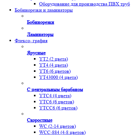
Оборудование для производства ПВХ труб
Бобинорезки и ламинаторы
Бобинорезки
Ламинаторы
Флексо- графия
Ярусные
YT2 (2 цвета)
YT4 (4 цвета)
YT6 (6 цветов)
YT43000 (4 цвета)
С центральным барабаном
YТС4 (4 цвета)
YТС6 (6 цветов)
YТСC6 (6 цветов)
Скоростные
WС (2-14 цветов)
WСС-884 (4-8 цветов)