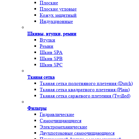
Плоские
Плоские угловые
Кожух защитный
Индукционные
Шкивы, втулки, ремни
Втулки
Ремни
Шкив SPA
Шкив SPB
Шкив SPC
Тканая сетка
Тканая сетка полотняного плетения (Dutch)
Тканая сетка квадратного плетения (Plain)
Тканая сетка саржевого плетения (Twilled)
Фильтры
Гидравлические
Самоочищающиеся
Электромеханические
Двухпотоковые самоочищающиеся