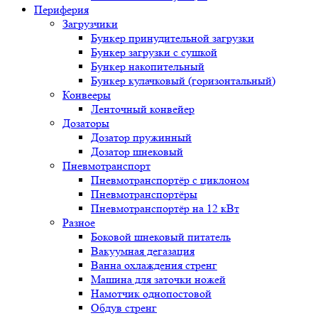
Периферия
Загрузчики
Бункер принудительной загрузки
Бункер загрузки с сушкой
Бункер накопительный
Бункер кулачковый (горизонтальный)
Конвееры
Ленточный конвейер
Дозаторы
Дозатор пружинный
Дозатор шнековый
Пневмотранспорт
Пневмотранспортёр с циклоном
Пневмотранспортёры
Пневмотранспортёр на 12 кВт
Разное
Боковой шнековый питатель
Вакуумная дегазация
Ванна охлаждения стренг
Машина для заточки ножей
Намотчик однопостовой
Обдув стренг