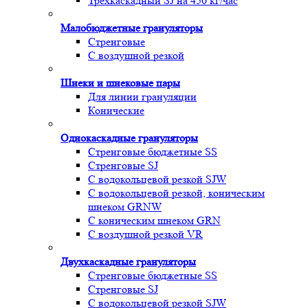
Трехкаскадный SJ на 450 кг/час
Малобюджетные грануляторы
Стренговые
С воздушной резкой
Шнеки и шнековые пары
Для линии грануляции
Конические
Однокаскадные грануляторы
Стренговые бюджетные SS
Стренговые SJ
С водокольцевой резкой SJW
С водокольцевой резкой, коническим
шнеком GRNW
С коническим шнеком GRN
С воздушной резкой VR
Двухкаскадные грануляторы
Стренговые бюджетные SS
Стренговые SJ
С водокольцевой резкой SJW