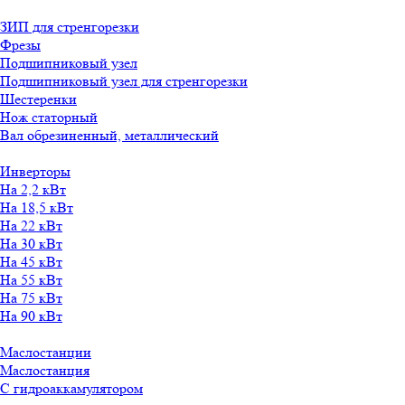
ЗИП для стренгорезки
Фрезы
Подшипниковый узел
Подшипниковый узел для стренгорезки
Шестеренки
Нож статорный
Вал обрезиненный, металлический
Инверторы
На 2,2 кВт
На 18,5 кВт
На 22 кВт
На 30 кВт
На 45 кВт
На 55 кВт
На 75 кВт
На 90 кВт
Маслостанции
Маслостанция
С гидроаккамулятором