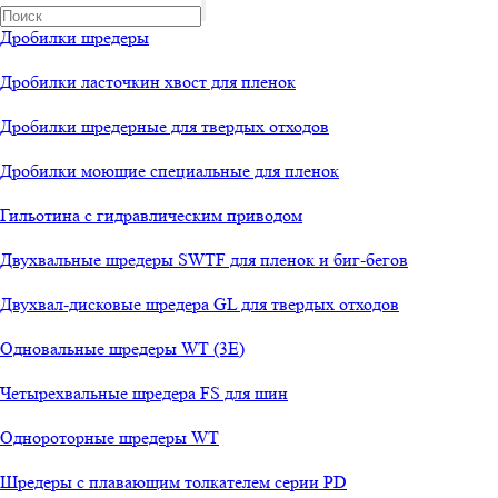
Дробилки шредеры
Дробилки ласточкин хвост для пленок
Дробилки шредерные для твердых отходов
Дробилки моющие специальные для пленок
Гильотина с гидравлическим приводом
Олеся
Двухвальные шредеры SWTF для пленок и биг-бегов
менеджер-консультант
Двухвал-дисковые шредера GL для твердых отходов
Здравствуйте!
Одновальные шредеры WT (3E)
Олеся
печатает...
Четырехвальные шредера FS для шин
Введите сообщение
Однороторные шредеры WT
Шредеры с плавающим толкателем серии PD