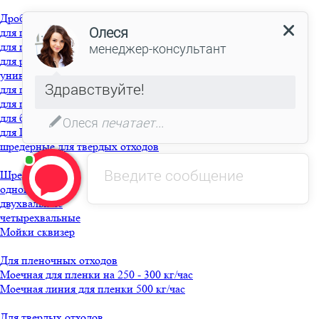
Дробилки
для пластика
для пластиковых бутылок
для резины
универсальные
для полимеров
для пленки
для бумаги
для ПВХ
шредерные для твердых отходов
Шредеры
одновальные
двухвальные
четырехвальные
Мойки сквизер
Для пленочных отходов
Моечная для пленки на 250 - 300 кг/час
Моечная линия для пленки 500 кг/час
Для твердых отходов