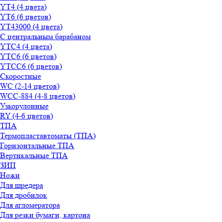
YT4 (4 цвета)
YT6 (6 цветов)
YT43000 (4 цвета)
С центральным барабаном
YТС4 (4 цвета)
YТС6 (6 цветов)
YТСC6 (6 цветов)
Скоростные
WС (2-14 цветов)
WСС-884 (4-8 цветов)
Узкорулонные
RY (4-6 цветов)
ТПА
Термопластавтоматы (ТПА)
Горизонтальные ТПА
Вертикальные ТПА
ЗИП
Ножи
Для шредера
Для дробилок
Для агломератора
Для резки бумаги, картона