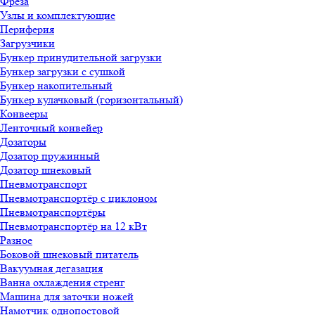
Фреза
Узлы и комплектующие
Периферия
Загрузчики
Бункер принудительной загрузки
Бункер загрузки с сушкой
Бункер накопительный
Бункер кулачковый (горизонтальный)
Конвееры
Ленточный конвейер
Дозаторы
Дозатор пружинный
Дозатор шнековый
Пневмотранспорт
Пневмотранспортёр с циклоном
Пневмотранспортёры
Пневмотранспортёр на 12 кВт
Разное
Боковой шнековый питатель
Вакуумная дегазация
Ванна охлаждения стренг
Машина для заточки ножей
Намотчик однопостовой