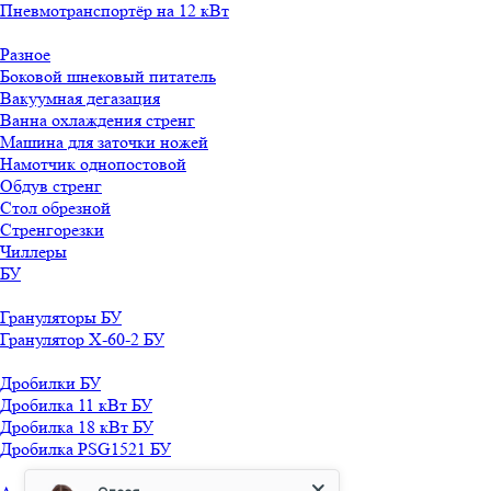
Пневмотранспортёр на 12 кВт
Разное
Боковой шнековый питатель
Вакуумная дегазация
Ванна охлаждения стренг
Машина для заточки ножей
Намотчик однопостовой
Обдув стренг
Стол обрезной
Стренгорезки
Чиллеры
БУ
Грануляторы БУ
Гранулятор X-60-2 БУ
Дробилки БУ
Дробилка 11 кВт БУ
Дробилка 18 кВт БУ
Дробилка PSG1521 БУ