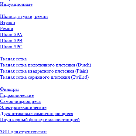
Индукционные
Шкивы, втулки, ремни
Втулки
Ремни
Шкив SPA
Шкив SPB
Шкив SPC
Тканая сетка
Тканая сетка полотняного плетения (Dutch)
Тканая сетка квадратного плетения (Plain)
Тканая сетка саржевого плетения (Twilled)
Фильтры
Гидравлические
Самоочищающиеся
Электромеханические
Двухпотоковые самоочищающиеся
Плунжерный фильтр с маслостанцией
ЗИП для стренгорезки