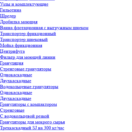
Узлы и комплектующие
Гильотина
Шредер
Дробилка моющая
Ванна флотационная с выгружным шнеком
Транспортер фрикционный
Транспортер шнековый
Мойка фрикционная
Центрифуга
Фильтр для моющей линии
Грануляция
Стренговые грануляторы
Однокаскадные
Двухкаскадные
Водокольцевые грануляторы
Однокаскадные
Двухкаскадные
Грануляторы с компактором
Стренговые
С водокольцевой резкой
Грануляторы для мокрого сырья
Трехкаскадный SJ на 300 кг/час