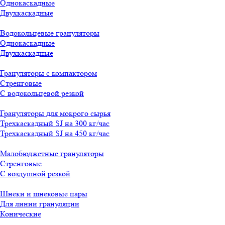
Однокаскадные
Двухкаскадные
Водокольцевые грануляторы
Однокаскадные
Двухкаскадные
Грануляторы с компактором
Стренговые
С водокольцевой резкой
Грануляторы для мокрого сырья
Трехкаскадный SJ на 300 кг/час
Трехкаскадный SJ на 450 кг/час
Малобюджетные грануляторы
Стренговые
С воздушной резкой
Шнеки и шнековые пары
Для линии грануляции
Конические