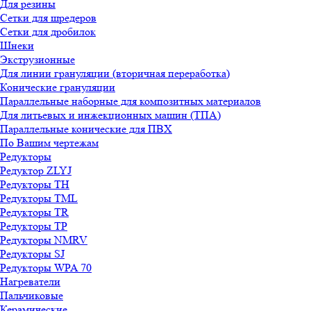
Для резины
Сетки для шредеров
Сетки для дробилок
Шнеки
Экструзионные
Для линии грануляции (вторичная переработка)
Конические грануляции
Параллельные наборные для композитных материалов
Для литьевых и инжекционных машин (ТПА)
Параллельные конические для ПВХ
По Вашим чертежам
Редукторы
Редуктор ZLYJ
Редукторы TH
Редукторы TML
Редукторы TR
Редукторы TP
Редукторы NMRV
Редукторы SJ
Редукторы WPA 70
Нагреватели
Пальчиковые
Керамические