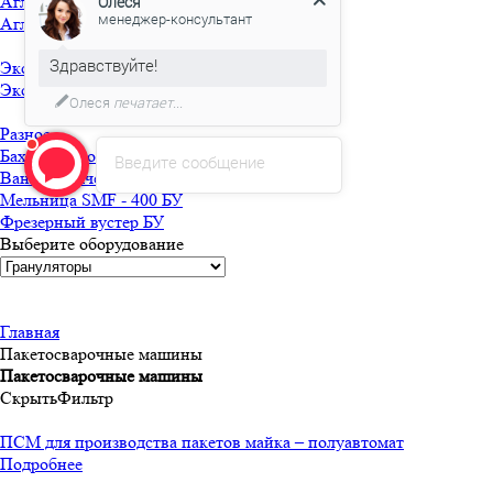
Агломераторы БУ
Олеся
менеджер-консультант
Агломератор HQ-150 БУ
Здравствуйте!
Экструдеры БУ
Экструдер TRUSIOMA 63 БУ
Олеся
печатает...
Разное
Бахилосварочная машина БУ
Введите сообщение
Ванна горячей мойки БУ
Мельница SMF - 400 БУ
Фрезерный вустер БУ
Выберите оборудование
Главная
Пакетосварочные машины
Пакетосварочные машины
Скрыть
Фильтр
ПСМ для производства пакетов майка – полуавтомат
Подробнее