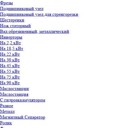
Фрезы
Подшипниковый узел
Подшипниковый узел для стренгорезки
Шестеренки
Нож статорный
Вал обрезиненный, металлический
Инверторы
На 2,2 кВт
На 18,5 кВт
На 22 кВт
На 30 кВт
На 45 кВт
На 55 кВт
На 75 кВт
На 90 кВт
Маслостанции
Маслостанция
С гидроаккамулятором
Разное
Металл
Магнитный Сепаратор
Ролик