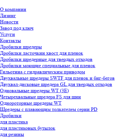
О компании
Лизинг
Новости
Завод под ключ
Услуги
Контакты
Дробилки шредеры
Дробилки ласточкин хвост для пленок
Дробилки шредерные для твердых отходов
Дробилки моющие специальные для пленок
Гильотина с гидравлическим приводом
Двухвальные шредеры SWTF для пленок и биг-бегов
Двухвал-дисковые шредера GL для твердых отходов
Одновальные шредеры WT (3E)
Четырехвальные шредера FS для шин
Однороторные шредеры WT
Шредеры с плавающим толкателем серии PD
Дробилки
для пластика
для пластиковых бутылок
для резины