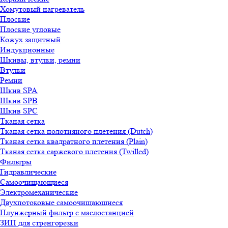
Хомутовый нагреватель
Плоские
Плоские угловые
Кожух защитный
Индукционные
Шкивы, втулки, ремни
Втулки
Ремни
Шкив SPA
Шкив SPB
Шкив SPC
Тканая сетка
Тканая сетка полотняного плетения (Dutch)
Тканая сетка квадратного плетения (Plain)
Тканая сетка саржевого плетения (Twilled)
Фильтры
Гидравлические
Самоочищающиеся
Электромеханические
Двухпотоковые самоочищающиеся
Плунжерный фильтр с маслостанцией
ЗИП для стренгорезки