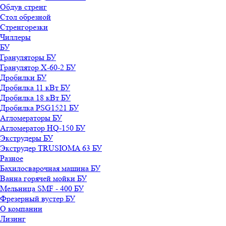
Обдув стренг
Стол обрезной
Стренгорезки
Чиллеры
БУ
Грануляторы БУ
Гранулятор X-60-2 БУ
Дробилки БУ
Дробилка 11 кВт БУ
Дробилка 18 кВт БУ
Дробилка PSG1521 БУ
Агломераторы БУ
Агломератор HQ-150 БУ
Экструдеры БУ
Экструдер TRUSIOMA 63 БУ
Разное
Бахилосварочная машина БУ
Ванна горячей мойки БУ
Мельница SMF - 400 БУ
Фрезерный вустер БУ
О компании
Лизинг