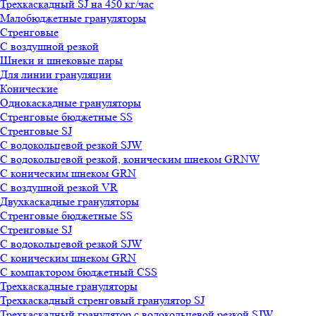
Трехкаскадный SJ на 450 кг/час
Малобюджетные грануляторы
Стренговые
С воздушной резкой
Шнеки и шнековые пары
Для линии грануляции
Конические
Однокаскадные грануляторы
Стренговые бюджетные SS
Стренговые SJ
С водокольцевой резкой SJW
С водокольцевой резкой, коническим шнеком GRNW
С коническим шнеком GRN
С воздушной резкой VR
Двухкаскадные грануляторы
Стренговые бюджетные SS
Стренговые SJ
С водокольцевой резкой SJW
С коническим шнеком GRN
С компактором бюджетный CSS
Трехкаскадные грануляторы
Трехкаскадный стренговый гранулятор SJ
Трехкаскадный гранулятор с водокольцевой резкой SJW