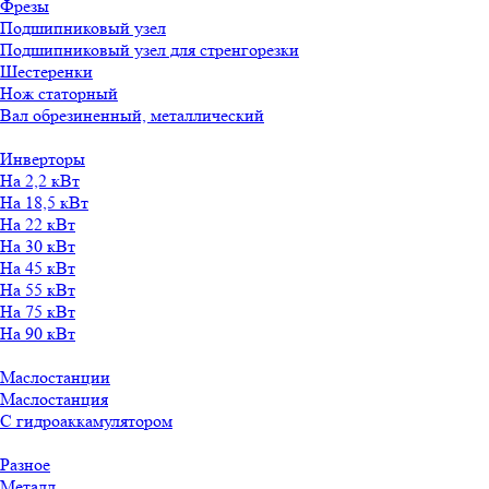
Фрезы
Подшипниковый узел
Подшипниковый узел для стренгорезки
Шестеренки
Нож статорный
Вал обрезиненный, металлический
Инверторы
На 2,2 кВт
На 18,5 кВт
На 22 кВт
На 30 кВт
На 45 кВт
На 55 кВт
На 75 кВт
На 90 кВт
Маслостанции
Маслостанция
С гидроаккамулятором
Разное
Металл