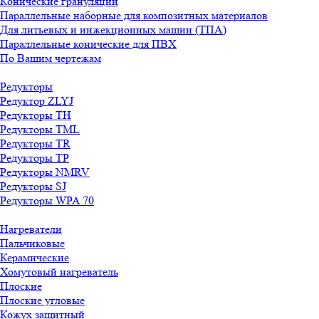
Конические грануляции
Параллельные наборные для композитных материалов
Для литьевых и инжекционных машин (ТПА)
Параллельные конические для ПВХ
По Вашим чертежам
Редукторы
Редуктор ZLYJ
Редукторы TH
Редукторы TML
Редукторы TR
Редукторы TP
Редукторы NMRV
Редукторы SJ
Редукторы WPA 70
Нагреватели
Пальчиковые
Керамические
Хомутовый нагреватель
Плоские
Плоские угловые
Кожух защитный