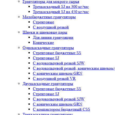
Грануляторы для мокрого сырья
Трехкаскадный SJ на 300 кг/час
Трехкаскадный SJ на 450 кг/час
Малобюджетные грануляторы
Стренговые
С воздушной резкой
Шнеки и шнековые пары
Для линии грануляции
Конические
Однокаскадные грануляторы
Стренговые бюджетные SS
Стренговые SJ
С водокольцевой резкой SJW
С водокольцевой резкой, коническим шнеко
С коническим шнеком GRN
С воздушной резкой VR
Двухкаскадные грануляторы
Стренговые бюджетные SS
Стренговые SJ
С водокольцевой резкой SJW
С коническим шнеком GRN
С компактором бюджетный CSS
Трехкаскадные грануляторы