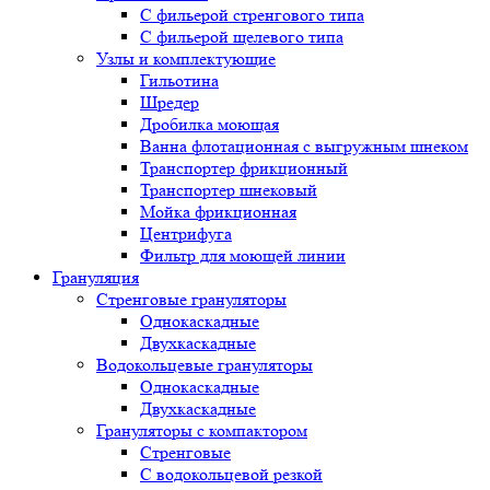
С фильерой стренгового типа
С фильерой щелевого типа
Узлы и комплектующие
Гильотина
Шредер
Дробилка моющая
Ванна флотационная с выгружным шнеком
Транспортер фрикционный
Транспортер шнековый
Мойка фрикционная
Центрифуга
Фильтр для моющей линии
Грануляция
Стренговые грануляторы
Однокаскадные
Двухкаскадные
Водокольцевые грануляторы
Однокаскадные
Двухкаскадные
Грануляторы с компактором
Стренговые
С водокольцевой резкой