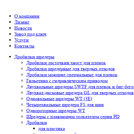
О компании
Лизинг
Новости
Завод под ключ
Услуги
Контакты
Дробилки шредеры
Дробилки ласточкин хвост для пленок
Дробилки шредерные для твердых отходов
Дробилки моющие специальные для пленок
Гильотина с гидравлическим приводом
Двухвальные шредеры SWTF для пленок и биг-бего
Двухвал-дисковые шредера GL для твердых отходов
Одновальные шредеры WT (3E)
Четырехвальные шредера FS для шин
Однороторные шредеры WT
Шредеры с плавающим толкателем серии PD
Дробилки
для пластика