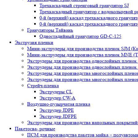
Трехкаскадный стренговый гранулятор SJ
Трехкаскадный гранулятор с водокольцевой р
0-й (верхний) каскад трехкаскадного гранулят
0-й (верхний) каскад трехкаскадного гранулят
Грануляторы Тайвань
Одностадийный гранулятор GD-C-125
Экструзия пленки
Мини-экструдеры для производства пленок SJM (К
Мини-экструдеры для производства пленок MNE (Т
Экструдеры для производства однослойных пленок
Экструдеры для производства однослойных пленок
Экструдеры для производства многослойных плено
Экструдеры для производства многослойных плено
Стрейч-пленка
Экструдеры CL
Экструдер CW-A
Воздушно-пузырчатая пленка
Экструдер JDPE
Экструдер JDFPE
Экструдеры для производства напольных покрыти
Пакетосва- рочные
ПСМ для производства пакетов майка – полуавтома