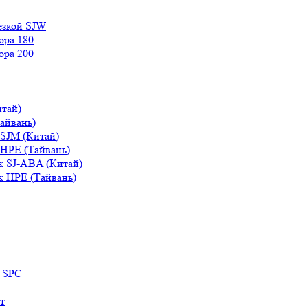
езкой SJW
ора 180
ора 200
итай)
айвань)
 SJM (Китай)
 HPE (Тайвань)
к SJ-ABA (Китай)
к HPE (Тайвань)
й SPC
т