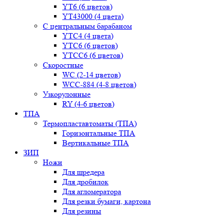
YT6 (6 цветов)
YT43000 (4 цвета)
С центральным барабаном
YТС4 (4 цвета)
YТС6 (6 цветов)
YТСC6 (6 цветов)
Скоростные
WС (2-14 цветов)
WСС-884 (4-8 цветов)
Узкорулонные
RY (4-6 цветов)
ТПА
Термопластавтоматы (ТПА)
Горизонтальные ТПА
Вертикальные ТПА
ЗИП
Ножи
Для шредера
Для дробилок
Для агломератора
Для резки бумаги, картона
Для резины