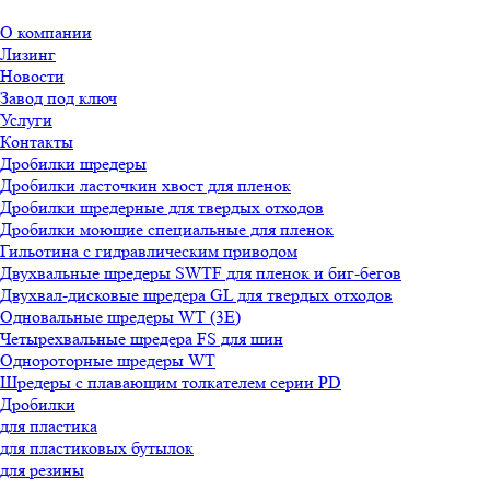
О компании
Лизинг
Новости
Завод под ключ
Услуги
Контакты
Дробилки шредеры
Дробилки ласточкин хвост для пленок
Дробилки шредерные для твердых отходов
Дробилки моющие специальные для пленок
Гильотина с гидравлическим приводом
Двухвальные шредеры SWTF для пленок и биг-бегов
Двухвал-дисковые шредера GL для твердых отходов
Одновальные шредеры WT (3E)
Четырехвальные шредера FS для шин
Однороторные шредеры WT
Шредеры с плавающим толкателем серии PD
Дробилки
для пластика
для пластиковых бутылок
для резины