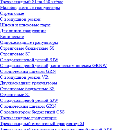
Трехкаскадный SJ на 450 кг/час
Малобюджетные грануляторы
Стренговые
С воздушной резкой
Шнеки и шнековые пары
Для линии грануляции
Конические
Однокаскадные грануляторы
Стренговые бюджетные SS
Стренговые SJ
С водокольцевой резкой SJW
С водокольцевой резкой, коническим шнеком GRNW
С коническим шнеком GRN
С воздушной резкой VR
Двухкаскадные грануляторы
Стренговые бюджетные SS
Стренговые SJ
С водокольцевой резкой SJW
С коническим шнеком GRN
С компактором бюджетный CSS
Трехкаскадные грануляторы
Трехкаскадный стренговый гранулятор SJ
Трехкаскадный гранулятор с водокольцевой резкой SJW