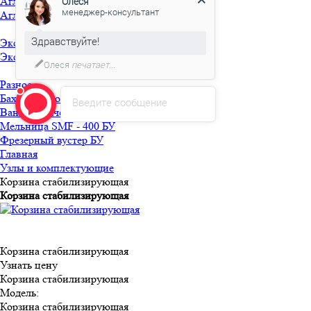
Агломераторы БУ
Олеся
менеджер-консультант
Агломератор HQ-150 БУ
Здравствуйте!
Экструдеры БУ
Экструдер TRUSIOMA 63 БУ
Олеся
печатает...
Разное
Бахилосварочная машина БУ
Введите сообщение
Ванна горячей мойки БУ
Мельница SMF - 400 БУ
Фрезерный вустер БУ
Главная
Узлы и комплектующие
Корзина стабилизирующая
Корзина стабилизирующая
Корзина стабилизирующая
Узнать цену
Корзина стабилизирующая
Модель
:
Корзина стабилизирующая