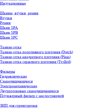
Индукционные
Шкивы, втулки, ремни
Втулки
Ремни
Шкив SPA
Шкив SPB
Шкив SPC
Тканая сетка
Тканая сетка полотняного плетения (Dutch)
Тканая сетка квадратного плетения (Plain)
Тканая сетка саржевого плетения (Twilled)
Фильтры
Гидравлические
Самоочищающиеся
Электромеханические
Двухпотоковые самоочищающиеся
Плунжерный фильтр с маслостанцией
ЗИП для стренгорезки