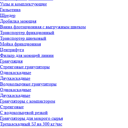
Узлы и комплектующие
Гильотина
Шредер
Дробилка моющая
Ванна флотационная с выгружным шнеком
Транспортер фрикционный
Транспортер шнековый
Мойка фрикционная
Центрифуга
Фильтр для моющей линии
Грануляция
Стренговые грануляторы
Однокаскадные
Двухкаскадные
Водокольцевые грануляторы
Однокаскадные
Двухкаскадные
Грануляторы с компактором
Стренговые
С водокольцевой резкой
Грануляторы для мокрого сырья
Трехкаскадный SJ на 300 кг/час