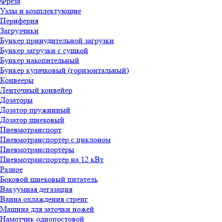
Фреза
Узлы и комплектующие
Периферия
Загрузчики
Бункер принудительной загрузки
Бункер загрузки с сушкой
Бункер накопительный
Бункер кулачковый (горизонтальный)
Конвееры
Ленточный конвейер
Дозаторы
Дозатор пружинный
Дозатор шнековый
Пневмотранспорт
Пневмотранспортёр с циклоном
Пневмотранспортёры
Пневмотранспортёр на 12 кВт
Разное
Боковой шнековый питатель
Вакуумная дегазация
Ванна охлаждения стренг
Машина для заточки ножей
Намотчик однопостовой