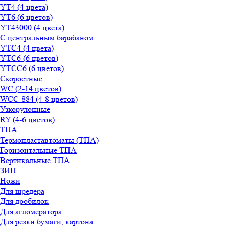
YT4 (4 цвета)
YT6 (6 цветов)
YT43000 (4 цвета)
С центральным барабаном
YТС4 (4 цвета)
YТС6 (6 цветов)
YТСC6 (6 цветов)
Скоростные
WС (2-14 цветов)
WСС-884 (4-8 цветов)
Узкорулонные
RY (4-6 цветов)
ТПА
Термопластавтоматы (ТПА)
Горизонтальные ТПА
Вертикальные ТПА
ЗИП
Ножи
Для шредера
Для дробилок
Для агломератора
Для резки бумаги, картона