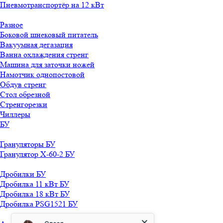
Пневмотранспортёр на 12 кВт
Разное
Боковой шнековый питатель
Вакуумная дегазация
Ванна охлаждения стренг
Машина для заточки ножей
Намотчик однопостовой
Обдув стренг
Стол обрезной
Стренгорезки
Чиллеры
БУ
Грануляторы БУ
Гранулятор X-60-2 БУ
Дробилки БУ
Дробилка 11 кВт БУ
Дробилка 18 кВт БУ
Дробилка PSG1521 БУ