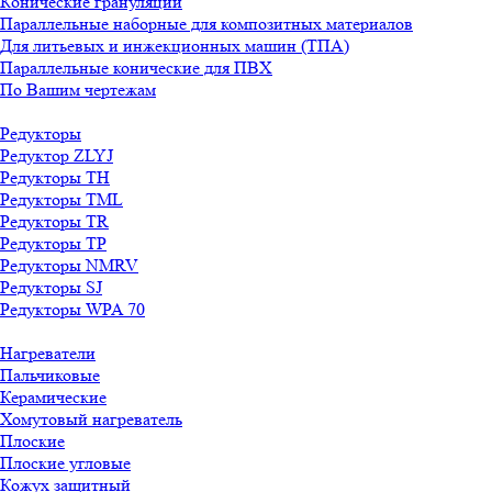
Конические грануляции
Параллельные наборные для композитных материалов
Для литьевых и инжекционных машин (ТПА)
Параллельные конические для ПВХ
По Вашим чертежам
Редукторы
Редуктор ZLYJ
Редукторы TH
Редукторы TML
Редукторы TR
Редукторы TP
Редукторы NMRV
Редукторы SJ
Редукторы WPA 70
Нагреватели
Пальчиковые
Керамические
Хомутовый нагреватель
Плоские
Плоские угловые
Кожух защитный