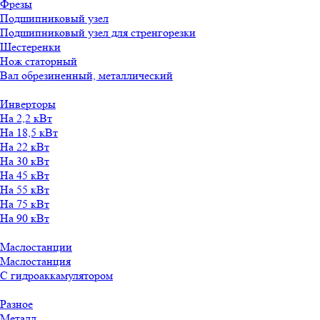
Фрезы
Подшипниковый узел
Подшипниковый узел для стренгорезки
Шестеренки
Нож статорный
Вал обрезиненный, металлический
Инверторы
На 2,2 кВт
На 18,5 кВт
На 22 кВт
На 30 кВт
На 45 кВт
На 55 кВт
На 75 кВт
На 90 кВт
Маслостанции
Маслостанция
С гидроаккамулятором
Разное
Металл