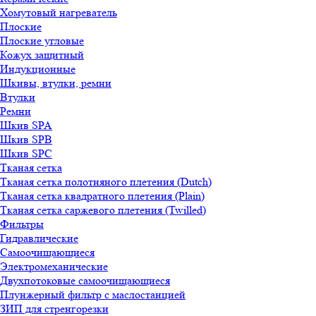
Хомутовый нагреватель
Плоские
Плоские угловые
Кожух защитный
Индукционные
Шкивы, втулки, ремни
Втулки
Ремни
Шкив SPA
Шкив SPB
Шкив SPC
Тканая сетка
Тканая сетка полотняного плетения (Dutch)
Тканая сетка квадратного плетения (Plain)
Тканая сетка саржевого плетения (Twilled)
Фильтры
Гидравлические
Самоочищающиеся
Электромеханические
Двухпотоковые самоочищающиеся
Плунжерный фильтр с маслостанцией
ЗИП для стренгорезки