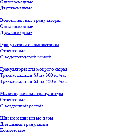
Однокаскадные
Двухкаскадные
Водокольцевые грануляторы
Однокаскадные
Двухкаскадные
Грануляторы с компактором
Стренговые
С водокольцевой резкой
Грануляторы для мокрого сырья
Трехкаскадный SJ на 300 кг/час
Трехкаскадный SJ на 450 кг/час
Малобюджетные грануляторы
Стренговые
С воздушной резкой
Шнеки и шнековые пары
Для линии грануляции
Конические