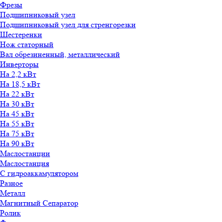
Фрезы
Подшипниковый узел
Подшипниковый узел для стренгорезки
Шестеренки
Нож статорный
Вал обрезиненный, металлический
Инверторы
На 2,2 кВт
На 18,5 кВт
На 22 кВт
На 30 кВт
На 45 кВт
На 55 кВт
На 75 кВт
На 90 кВт
Маслостанции
Маслостанция
С гидроаккамулятором
Разное
Металл
Магнитный Сепаратор
Ролик