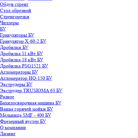
Обдув стренг
Стол обрезной
Стренгорезки
Чиллеры
БУ
Грануляторы БУ
Гранулятор X-60-2 БУ
Дробилки БУ
Дробилка 11 кВт БУ
Дробилка 18 кВт БУ
Дробилка PSG1521 БУ
Агломераторы БУ
Агломератор HQ-150 БУ
Экструдеры БУ
Экструдер TRUSIOMA 63 БУ
Разное
Бахилосварочная машина БУ
Ванна горячей мойки БУ
Мельница SMF - 400 БУ
Фрезерный вустер БУ
О компании
Лизинг