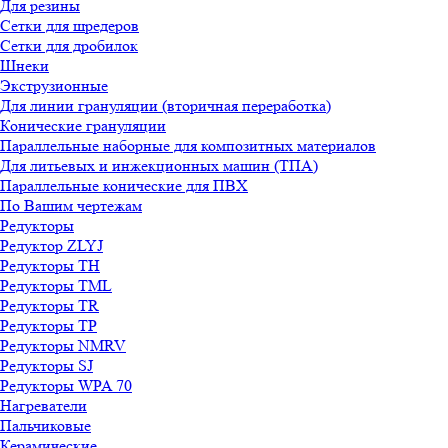
Для резины
Сетки для шредеров
Сетки для дробилок
Шнеки
Экструзионные
Для линии грануляции (вторичная переработка)
Конические грануляции
Параллельные наборные для композитных материалов
Для литьевых и инжекционных машин (ТПА)
Параллельные конические для ПВХ
По Вашим чертежам
Редукторы
Редуктор ZLYJ
Редукторы TH
Редукторы TML
Редукторы TR
Редукторы TP
Редукторы NMRV
Редукторы SJ
Редукторы WPA 70
Нагреватели
Пальчиковые
Керамические