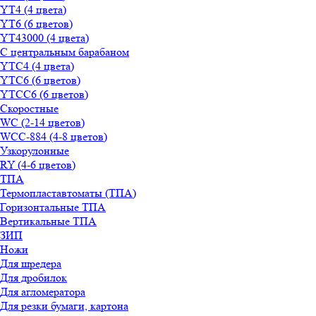
YT4 (4 цвета)
YT6 (6 цветов)
YT43000 (4 цвета)
С центральным барабаном
YТС4 (4 цвета)
YТС6 (6 цветов)
YТСC6 (6 цветов)
Скоростные
WС (2-14 цветов)
WСС-884 (4-8 цветов)
Узкорулонные
RY (4-6 цветов)
ТПА
Термопластавтоматы (ТПА)
Горизонтальные ТПА
Вертикальные ТПА
ЗИП
Ножи
Для шредера
Для дробилок
Для агломератора
Для резки бумаги, картона