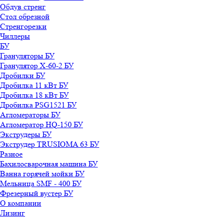
Обдув стренг
Стол обрезной
Стренгорезки
Чиллеры
БУ
Грануляторы БУ
Гранулятор X-60-2 БУ
Дробилки БУ
Дробилка 11 кВт БУ
Дробилка 18 кВт БУ
Дробилка PSG1521 БУ
Агломераторы БУ
Агломератор HQ-150 БУ
Экструдеры БУ
Экструдер TRUSIOMA 63 БУ
Разное
Бахилосварочная машина БУ
Ванна горячей мойки БУ
Мельница SMF - 400 БУ
Фрезерный вустер БУ
О компании
Лизинг