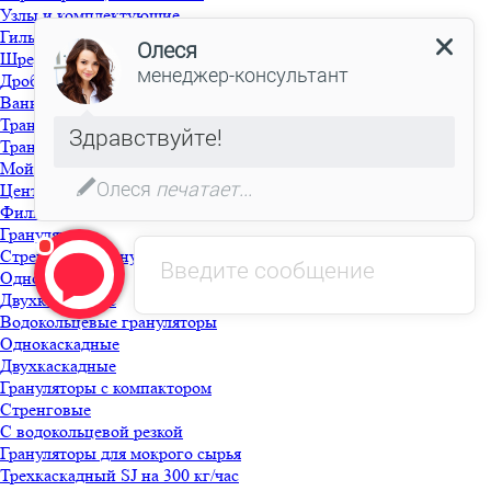
Узлы и комплектующие
Гильотина
Шредер
Дробилка моющая
Ванна флотационная с выгружным шнеком
Транспортер фрикционный
Транспортер шнековый
Мойка фрикционная
Центрифуга
Фильтр для моющей линии
Грануляция
Стренговые грануляторы
Однокаскадные
Двухкаскадные
Водокольцевые грануляторы
Однокаскадные
Двухкаскадные
Грануляторы с компактором
Стренговые
С водокольцевой резкой
Грануляторы для мокрого сырья
Трехкаскадный SJ на 300 кг/час