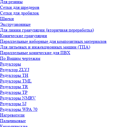
Для резины
Сетки для шредеров
Сетки для дробилок
Шнеки
Экструзионные
Для линии грануляции (вторичная переработка)
Конические грануляции
Параллельные наборные для композитных материалов
Для литьевых и инжекционных машин (ТПА)
Параллельные конические для ПВХ
По Вашим чертежам
Редукторы
Редуктор ZLYJ
Редукторы TH
Редукторы TML
Редукторы TR
Редукторы TP
Редукторы NMRV
Редукторы SJ
Редукторы WPA 70
Нагреватели
Пальчиковые
Керамические