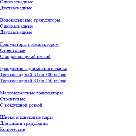
Однокаскадные
Двухкаскадные
Водокольцевые грануляторы
Однокаскадные
Двухкаскадные
Грануляторы с компактором
Стренговые
С водокольцевой резкой
Грануляторы для мокрого сырья
Трехкаскадный SJ на 300 кг/час
Трехкаскадный SJ на 450 кг/час
Малобюджетные грануляторы
Стренговые
С воздушной резкой
Шнеки и шнековые пары
Для линии грануляции
Конические