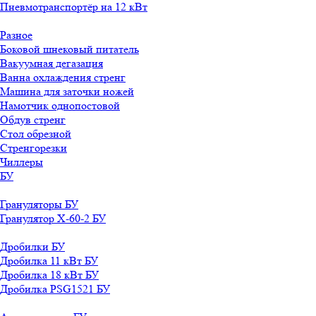
Пневмотранспортёр на 12 кВт
Разное
Боковой шнековый питатель
Вакуумная дегазация
Ванна охлаждения стренг
Машина для заточки ножей
Намотчик однопостовой
Обдув стренг
Стол обрезной
Стренгорезки
Чиллеры
БУ
Грануляторы БУ
Гранулятор X-60-2 БУ
Дробилки БУ
Дробилка 11 кВт БУ
Дробилка 18 кВт БУ
Дробилка PSG1521 БУ