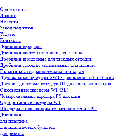
О компании
Лизинг
Новости
Завод под ключ
Услуги
Контакты
Дробилки шредеры
Дробилки ласточкин хвост для пленок
Дробилки шредерные для твердых отходов
Дробилки моющие специальные для пленок
Гильотина с гидравлическим приводом
Двухвальные шредеры SWTF для пленок и биг-бегов
Двухвал-дисковые шредера GL для твердых отходов
Одновальные шредеры WT (3E)
Четырехвальные шредера FS для шин
Однороторные шредеры WT
Шредеры с плавающим толкателем серии PD
Дробилки
для пластика
для пластиковых бутылок
для резины