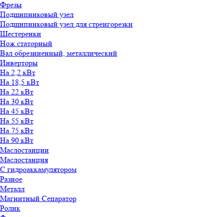
Фрезы
Подшипниковый узел
Подшипниковый узел для стренгорезки
Шестеренки
Нож статорный
Вал обрезиненный, металлический
Инверторы
На 2,2 кВт
На 18,5 кВт
На 22 кВт
На 30 кВт
На 45 кВт
На 55 кВт
На 75 кВт
На 90 кВт
Маслостанции
Маслостанция
С гидроаккамулятором
Разное
Металл
Магнитный Сепаратор
Ролик