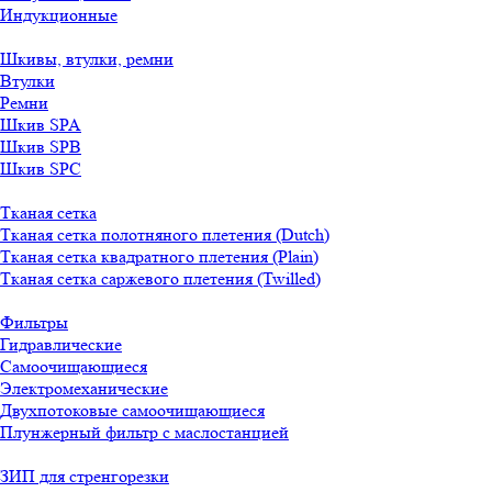
Индукционные
Шкивы, втулки, ремни
Втулки
Ремни
Шкив SPA
Шкив SPB
Шкив SPC
Тканая сетка
Тканая сетка полотняного плетения (Dutch)
Тканая сетка квадратного плетения (Plain)
Тканая сетка саржевого плетения (Twilled)
Фильтры
Гидравлические
Самоочищающиеся
Электромеханические
Двухпотоковые самоочищающиеся
Плунжерный фильтр с маслостанцией
ЗИП для стренгорезки