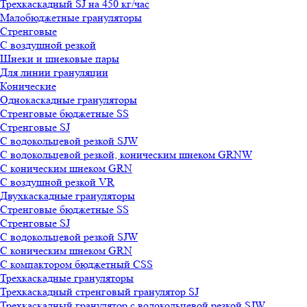
Трехкаскадный SJ на 450 кг/час
Малобюджетные грануляторы
Стренговые
С воздушной резкой
Шнеки и шнековые пары
Для линии грануляции
Конические
Однокаскадные грануляторы
Стренговые бюджетные SS
Стренговые SJ
С водокольцевой резкой SJW
С водокольцевой резкой, коническим шнеком GRNW
С коническим шнеком GRN
С воздушной резкой VR
Двухкаскадные грануляторы
Стренговые бюджетные SS
Стренговые SJ
С водокольцевой резкой SJW
С коническим шнеком GRN
С компактором бюджетный CSS
Трехкаскадные грануляторы
Трехкаскадный стренговый гранулятор SJ
Трехкаскадный гранулятор с водокольцевой резкой SJW