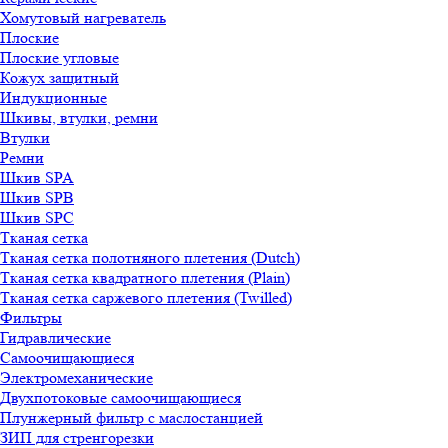
Хомутовый нагреватель
Плоские
Плоские угловые
Кожух защитный
Индукционные
Шкивы, втулки, ремни
Втулки
Ремни
Шкив SPA
Шкив SPB
Шкив SPC
Тканая сетка
Тканая сетка полотняного плетения (Dutch)
Тканая сетка квадратного плетения (Plain)
Тканая сетка саржевого плетения (Twilled)
Фильтры
Гидравлические
Самоочищающиеся
Электромеханические
Двухпотоковые самоочищающиеся
Плунжерный фильтр с маслостанцией
ЗИП для стренгорезки