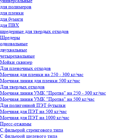
универсальные
для полимеров
для пленки
для бумаги
для ПВХ
шредерные для твердых отходов
Шредеры
одновальные
двухвальные
четырехвальные
Мойки сквизер
Для пленочных отходов
Олеся
Моечная для пленки на 250 - 300 кг/час
менеджер-консультант
Моечная линия для пленки 500 кг/час
Для твердых отходов
Здравствуйте!
Моечная линия УМК "Протва" на 250 - 300 кг/час
Олеся
печатает...
Моечная линия УМК "Протва" на 500 кг/час
Для полигонной ПЭТ бутылки
Моечная для ПЭТ на 500 кг/час
Введите сообщение
Моечная для ПЭТ на 1000 кг/час
Пресс-отжимы
С фильерой стренгового типа
С фильерой щелевого типа