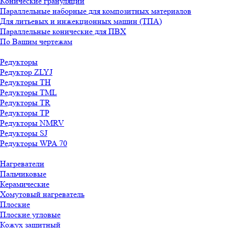
Конические грануляции
Параллельные наборные для композитных материалов
Для литьевых и инжекционных машин (ТПА)
Параллельные конические для ПВХ
По Вашим чертежам
Редукторы
Редуктор ZLYJ
Редукторы TH
Редукторы TML
Редукторы TR
Редукторы TP
Редукторы NMRV
Редукторы SJ
Редукторы WPA 70
Нагреватели
Пальчиковые
Керамические
Хомутовый нагреватель
Плоские
Плоские угловые
Кожух защитный