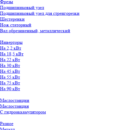
Фрезы
Подшипниковый узел
Подшипниковый узел для стренгорезки
Шестеренки
Нож статорный
Вал обрезиненный, металлический
Инверторы
На 2,2 кВт
На 18,5 кВт
На 22 кВт
На 30 кВт
На 45 кВт
На 55 кВт
На 75 кВт
На 90 кВт
Маслостанции
Маслостанция
С гидроаккамулятором
Разное
Металл