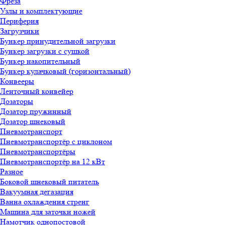
Фреза
Узлы и комплектующие
Периферия
Загрузчики
Бункер принудительной загрузки
Бункер загрузки с сушкой
Бункер накопительный
Бункер кулачковый (горизонтальный)
Конвееры
Ленточный конвейер
Дозаторы
Дозатор пружинный
Дозатор шнековый
Пневмотранспорт
Пневмотранспортёр с циклоном
Пневмотранспортёры
Пневмотранспортёр на 12 кВт
Разное
Боковой шнековый питатель
Вакуумная дегазация
Ванна охлаждения стренг
Машина для заточки ножей
Намотчик однопостовой