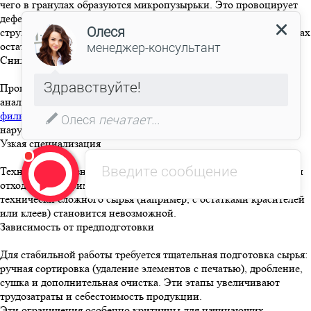
чего в гранулах образуются микропузырьки. Это провоцирует
дефекты при дальнейшем использовании сырья: вспенивание,
структурные нарушения. Риск возрастает при наличии в отходах
остатков от флексопечати.
Сниженная мощность обработки
Производительность таких систем уступает двухкаскадным
аналогам. Основная причина — частые остановки для замены
фильтрующих сеток
и очистки экструзионной головы, что
нарушает непрерывность цикла.
Узкая специализация
Техника предназначена для работы с «родными» полимерными
отходами без примесей. Переработка смешанного или
технически сложного сырья (например, с остатками красителей
или клеев) становится невозможной.
Зависимость от предподготовки
Для стабильной работы требуется тщательная подготовка сырья:
ручная сортировка (удаление элементов с печатью), дробление,
сушка и дополнительная очистка. Эти этапы увеличивают
трудозатраты и себестоимость продукции.
Эти ограничения особенно критичны для начинающих