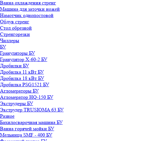
Ванна охлаждения стренг
Машина для заточки ножей
Намотчик однопостовой
Обдув стренг
Стол обрезной
Стренгорезки
Чиллеры
БУ
Грануляторы БУ
Гранулятор X-60-2 БУ
Дробилки БУ
Дробилка 11 кВт БУ
Дробилка 18 кВт БУ
Дробилка PSG1521 БУ
Агломераторы БУ
Агломератор HQ-150 БУ
Экструдеры БУ
Экструдер TRUSIOMA 63 БУ
Разное
Бахилосварочная машина БУ
Ванна горячей мойки БУ
Мельница SMF - 400 БУ