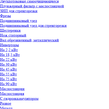
Двухпотоковые самоочищающиеся
Плунжерный фильтр с маслостанцией
ЗИП для стренгорезки
Фрезы
Подшипниковый узел
Подшипниковый узел для стренгорезки
Шестеренки
Нож статорный
Вал обрезиненный, металлический
Инверторы
На 2,2 кВт
На 18,5 кВт
На 22 кВт
На 30 кВт
На 45 кВт
На 55 кВт
На 75 кВт
На 90 кВт
Маслостанции
Маслостанция
С гидроаккамулятором
Разное
Металл