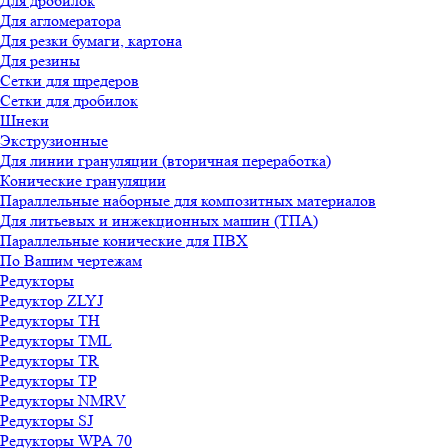
Для дробилок
Для агломератора
Для резки бумаги, картона
Для резины
Сетки для шредеров
Сетки для дробилок
Шнеки
Экструзионные
Для линии грануляции (вторичная переработка)
Конические грануляции
Параллельные наборные для композитных материалов
Для литьевых и инжекционных машин (ТПА)
Параллельные конические для ПВХ
По Вашим чертежам
Редукторы
Редуктор ZLYJ
Редукторы TH
Редукторы TML
Редукторы TR
Редукторы TP
Редукторы NMRV
Редукторы SJ
Редукторы WPA 70