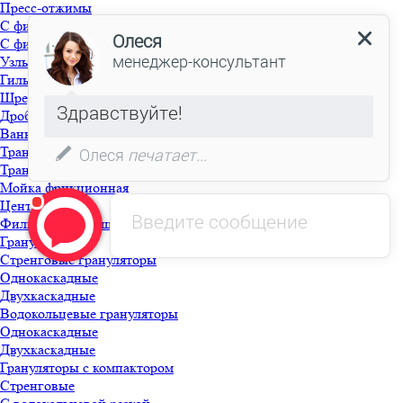
Пресс-отжимы
С фильерой стренгового типа
С фильерой щелевого типа
Узлы и комплектующие
Гильотина
Шредер
Дробилка моющая
Ванна флотационная с выгружным шнеком
Транспортер фрикционный
Транспортер шнековый
Мойка фрикционная
Центрифуга
Фильтр для моющей линии
Грануляция
Стренговые грануляторы
Однокаскадные
Двухкаскадные
Водокольцевые грануляторы
Однокаскадные
Двухкаскадные
Грануляторы с компактором
Стренговые