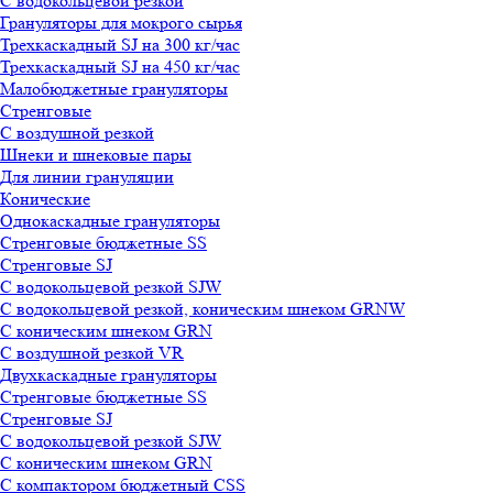
С водокольцевой резкой
Грануляторы для мокрого сырья
Трехкаскадный SJ на 300 кг/час
Трехкаскадный SJ на 450 кг/час
Малобюджетные грануляторы
Стренговые
С воздушной резкой
Шнеки и шнековые пары
Для линии грануляции
Конические
Однокаскадные грануляторы
Стренговые бюджетные SS
Стренговые SJ
С водокольцевой резкой SJW
С водокольцевой резкой, коническим шнеком GRNW
С коническим шнеком GRN
С воздушной резкой VR
Двухкаскадные грануляторы
Стренговые бюджетные SS
Стренговые SJ
С водокольцевой резкой SJW
С коническим шнеком GRN
С компактором бюджетный CSS