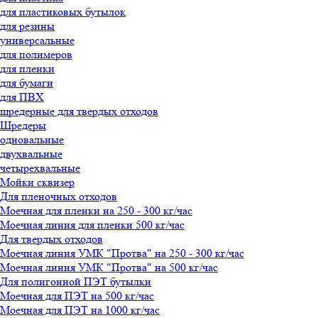
для пластиковых бутылок
для резины
универсальные
для полимеров
для пленки
для бумаги
для ПВХ
шредерные для твердых отходов
Шредеры
Олеся
одновальные
менеджер-консультант
двухвальные
четырехвальные
Здравствуйте!
Мойки сквизер
Для пленочных отходов
Мы подготовили для Вас
Моечная для пленки на 250 - 300 кг/час
специальное предложение!
Моечная линия для пленки 500 кг/час
Для твердых отходов
Моечная линия УМК "Протва" на 250 - 300 кг/час
Введите сообщение
Моечная линия УМК "Протва" на 500 кг/час
Для полигонной ПЭТ бутылки
Моечная для ПЭТ на 500 кг/час
Моечная для ПЭТ на 1000 кг/час