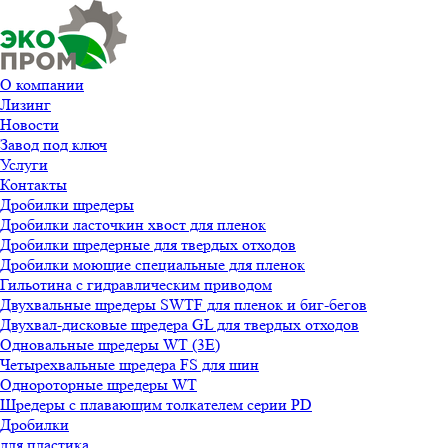
О компании
Лизинг
Новости
Завод под ключ
Услуги
Контакты
Дробилки шредеры
Дробилки ласточкин хвост для пленок
Дробилки шредерные для твердых отходов
Дробилки моющие специальные для пленок
Гильотина с гидравлическим приводом
Двухвальные шредеры SWTF для пленок и биг-бегов
Двухвал-дисковые шредера GL для твердых отходов
Одновальные шредеры WT (3E)
Четырехвальные шредера FS для шин
Однороторные шредеры WT
Шредеры с плавающим толкателем серии PD
Дробилки
для пластика