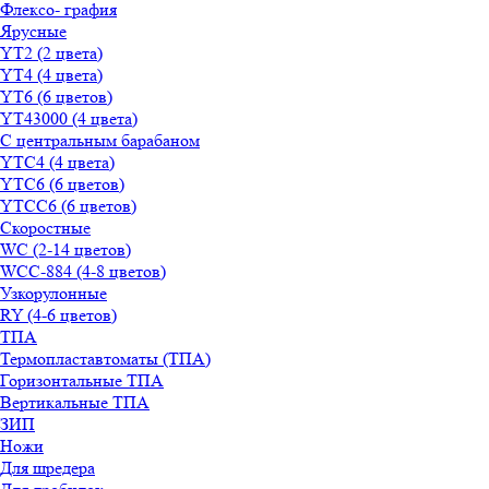
Флексо- графия
Ярусные
YT2 (2 цвета)
YT4 (4 цвета)
YT6 (6 цветов)
YT43000 (4 цвета)
С центральным барабаном
YТС4 (4 цвета)
YТС6 (6 цветов)
YТСC6 (6 цветов)
Скоростные
WС (2-14 цветов)
WСС-884 (4-8 цветов)
Узкорулонные
RY (4-6 цветов)
ТПА
Термопластавтоматы (ТПА)
Горизонтальные ТПА
Вертикальные ТПА
ЗИП
Ножи
Для шредера