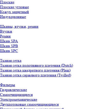
Плоские
Плоские угловые
Кожух защитный
Индукционные
Шкивы, втулки, ремни
Втулки
Ремни
Шкив SPA
Шкив SPB
Шкив SPC
Тканая сетка
Тканая сетка полотняного плетения (Dutch)
Тканая сетка квадратного плетения (Plain)
Тканая сетка саржевого плетения (Twilled)
Фильтры
Гидравлические
Самоочищающиеся
Электромеханические
Двухпотоковые самоочищающиеся