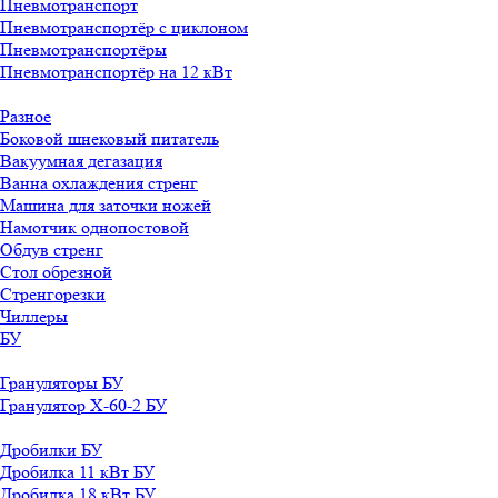
Пневмотранспорт
Пневмотранспортёр с циклоном
Пневмотранспортёры
Пневмотранспортёр на 12 кВт
Разное
Боковой шнековый питатель
Вакуумная дегазация
Ванна охлаждения стренг
Машина для заточки ножей
Намотчик однопостовой
Обдув стренг
Стол обрезной
Стренгорезки
Чиллеры
БУ
Грануляторы БУ
Гранулятор X-60-2 БУ
Дробилки БУ
Дробилка 11 кВт БУ
Дробилка 18 кВт БУ