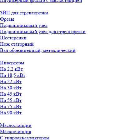
Плунжерный фильтр с маслостанцией
ЗИП для стренгорезки
Фрезы
Подшипниковый узел
Подшипниковый узел для стренгорезки
Шестеренки
Нож статорный
Вал обрезиненный, металлический
Инверторы
На 2,2 кВт
На 18,5 кВт
На 22 кВт
На 30 кВт
На 45 кВт
На 55 кВт
На 75 кВт
На 90 кВт
Маслостанции
Маслостанция
С гидроаккамулятором