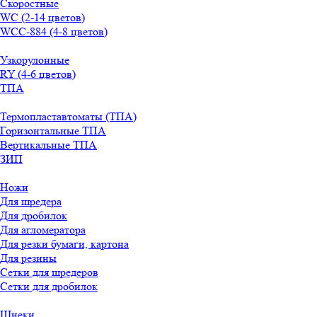
Скоростные
WС (2-14 цветов)
WСС-884 (4-8 цветов)
Узкорулонные
RY (4-6 цветов)
ТПА
Термопластавтоматы (ТПА)
Горизонтальные ТПА
Вертикальные ТПА
ЗИП
Ножи
Для шредера
Для дробилок
Для агломератора
Для резки бумаги, картона
Для резины
Сетки для шредеров
Сетки для дробилок
Шнеки