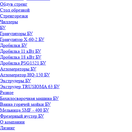
Обдув стренг
Стол обрезной
Стренгорезки
Чиллеры
БУ
Грануляторы БУ
Гранулятор X-60-2 БУ
Дробилки БУ
Дробилка 11 кВт БУ
Дробилка 18 кВт БУ
Дробилка PSG1521 БУ
Агломераторы БУ
Агломератор HQ-150 БУ
Экструдеры БУ
Экструдер TRUSIOMA 63 БУ
Разное
Бахилосварочная машина БУ
Ванна горячей мойки БУ
Мельница SMF - 400 БУ
Фрезерный вустер БУ
О компании
Лизинг