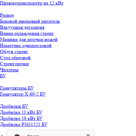
Пневмотранспортёр на 12 кВт
Разное
Боковой шнековый питатель
Вакуумная дегазация
Ванна охлаждения стренг
Машина для заточки ножей
Намотчик однопостовой
Обдув стренг
Стол обрезной
Стренгорезки
Чиллеры
БУ
Грануляторы БУ
Гранулятор X-60-2 БУ
Дробилки БУ
Дробилка 11 кВт БУ
Дробилка 18 кВт БУ
Дробилка PSG1521 БУ