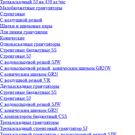
Трехкаскадный SJ на 450 кг/час
Малобюджетные грануляторы
Стренговые
С воздушной резкой
Шнеки и шнековые пары
Для линии грануляции
Конические
Однокаскадные грануляторы
Стренговые бюджетные SS
Стренговые SJ
С водокольцевой резкой SJW
С водокольцевой резкой, коническим шнеком GRNW
С коническим шнеком GRN
С воздушной резкой VR
Двухкаскадные грануляторы
Стренговые бюджетные SS
Стренговые SJ
С водокольцевой резкой SJW
С коническим шнеком GRN
С компактором бюджетный CSS
Трехкаскадные грануляторы
Трехкаскадный стренговый гранулятор SJ
Трехкаскадный гранулятор с водокольцевой резкой SJW