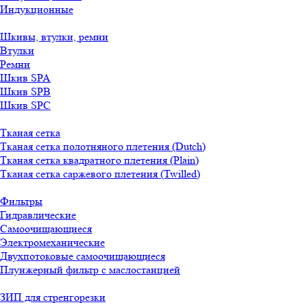
Индукционные
Шкивы, втулки, ремни
Втулки
Ремни
Шкив SPA
Шкив SPB
Шкив SPC
Тканая сетка
Тканая сетка полотняного плетения (Dutch)
Тканая сетка квадратного плетения (Plain)
Тканая сетка саржевого плетения (Twilled)
Фильтры
Гидравлические
Самоочищающиеся
Электромеханические
Двухпотоковые самоочищающиеся
Плунжерный фильтр с маслостанцией
ЗИП для стренгорезки