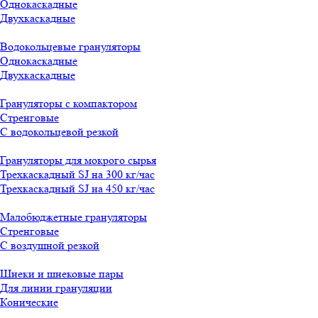
Однокаскадные
Двухкаскадные
Водокольцевые грануляторы
Однокаскадные
Двухкаскадные
Грануляторы с компактором
Стренговые
С водокольцевой резкой
Грануляторы для мокрого сырья
Трехкаскадный SJ на 300 кг/час
Трехкаскадный SJ на 450 кг/час
Малобюджетные грануляторы
Стренговые
С воздушной резкой
Шнеки и шнековые пары
Для линии грануляции
Конические