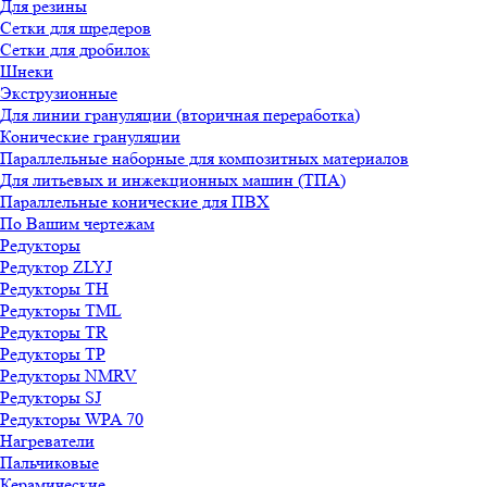
Для резины
Сетки для шредеров
Сетки для дробилок
Шнеки
Экструзионные
Для линии грануляции (вторичная переработка)
Конические грануляции
Параллельные наборные для композитных материалов
Для литьевых и инжекционных машин (ТПА)
Параллельные конические для ПВХ
По Вашим чертежам
Редукторы
Редуктор ZLYJ
Редукторы TH
Редукторы TML
Редукторы TR
Редукторы TP
Редукторы NMRV
Редукторы SJ
Редукторы WPA 70
Нагреватели
Пальчиковые
Керамические