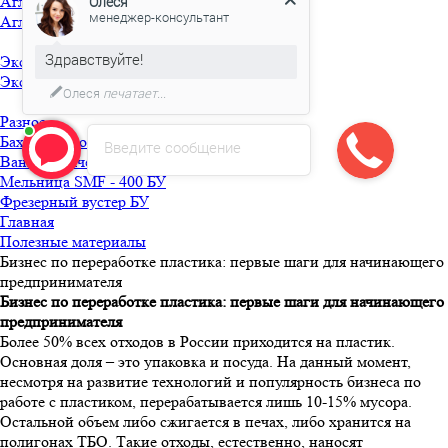
Агломераторы БУ
Олеся
менеджер-консультант
Агломератор HQ-150 БУ
Здравствуйте!
Экструдеры БУ
Экструдер TRUSIOMA 63 БУ
Олеся
печатает...
Разное
Бахилосварочная машина БУ
Введите сообщение
Ванна горячей мойки БУ
Мельница SMF - 400 БУ
Фрезерный вустер БУ
Главная
Полезные материалы
Бизнес по переработке пластика: первые шаги для начинающего
предпринимателя
Бизнес по переработке пластика: первые шаги для начинающего
предпринимателя
Более 50% всех отходов в России приходится на пластик.
Основная доля – это упаковка и посуда. На данный момент,
несмотря на развитие технологий и популярность бизнеса по
работе с пластиком, перерабатывается лишь 10-15% мусора.
Остальной объем либо сжигается в печах, либо хранится на
полигонах ТБО. Такие отходы, естественно, наносят