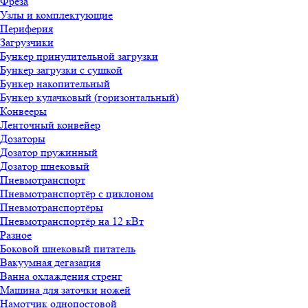
Фреза
Узлы и комплектующие
Периферия
Загрузчики
Бункер принудительной загрузки
Бункер загрузки с сушкой
Бункер накопительный
Бункер кулачковый (горизонтальный)
Конвееры
Ленточный конвейер
Дозаторы
Дозатор пружинный
Дозатор шнековый
Пневмотранспорт
Пневмотранспортёр с циклоном
Пневмотранспортёры
Пневмотранспортёр на 12 кВт
Разное
Боковой шнековый питатель
Вакуумная дегазация
Ванна охлаждения стренг
Машина для заточки ножей
Намотчик однопостовой