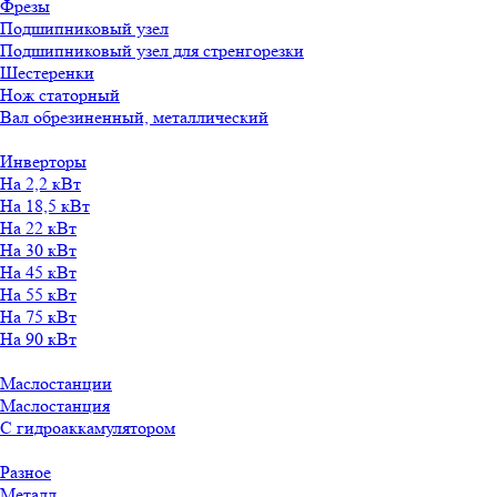
Фрезы
Подшипниковый узел
Подшипниковый узел для стренгорезки
Шестеренки
Нож статорный
Вал обрезиненный, металлический
Инверторы
На 2,2 кВт
На 18,5 кВт
На 22 кВт
На 30 кВт
На 45 кВт
На 55 кВт
На 75 кВт
На 90 кВт
Маслостанции
Маслостанция
С гидроаккамулятором
Разное
Металл