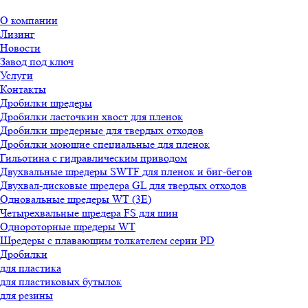
О компании
Лизинг
Новости
Завод под ключ
Услуги
Контакты
Дробилки шредеры
Дробилки ласточкин хвост для пленок
Дробилки шредерные для твердых отходов
Дробилки моющие специальные для пленок
Гильотина с гидравлическим приводом
Двухвальные шредеры SWTF для пленок и биг-бегов
Двухвал-дисковые шредера GL для твердых отходов
Одновальные шредеры WT (3E)
Четырехвальные шредера FS для шин
Однороторные шредеры WT
Шредеры с плавающим толкателем серии PD
Дробилки
для пластика
для пластиковых бутылок
для резины