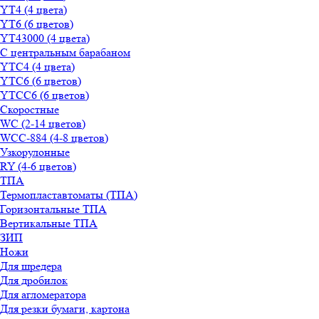
YT4 (4 цвета)
YT6 (6 цветов)
YT43000 (4 цвета)
С центральным барабаном
YТС4 (4 цвета)
YТС6 (6 цветов)
YТСC6 (6 цветов)
Скоростные
WС (2-14 цветов)
WСС-884 (4-8 цветов)
Узкорулонные
RY (4-6 цветов)
ТПА
Термопластавтоматы (ТПА)
Горизонтальные ТПА
Вертикальные ТПА
ЗИП
Ножи
Для шредера
Для дробилок
Для агломератора
Для резки бумаги, картона