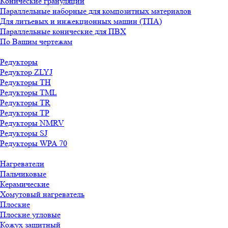
Конические грануляции
Параллельные наборные для композитных материалов
Для литьевых и инжекционных машин (ТПА)
Параллельные конические для ПВХ
По Вашим чертежам
Редукторы
Редуктор ZLYJ
Редукторы TH
Редукторы TML
Редукторы TR
Редукторы TP
Редукторы NMRV
Редукторы SJ
Редукторы WPA 70
Нагреватели
Пальчиковые
Керамические
Хомутовый нагреватель
Плоские
Плоские угловые
Кожух защитный