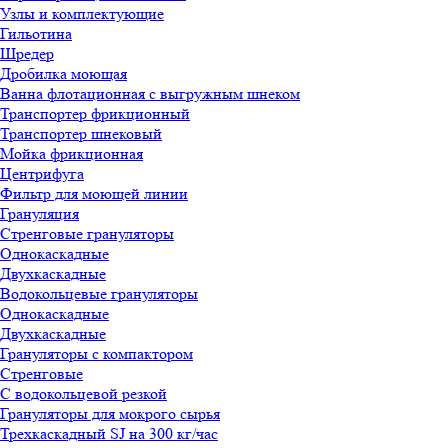
Узлы и комплектующие
Гильотина
Шредер
Дробилка моющая
Ванна флотационная с выгружным шнеком
Транспортер фрикционный
Транспортер шнековый
Мойка фрикционная
Центрифуга
Фильтр для моющей линии
Грануляция
Стренговые грануляторы
Однокаскадные
Двухкаскадные
Водокольцевые грануляторы
Однокаскадные
Двухкаскадные
Грануляторы с компактором
Стренговые
С водокольцевой резкой
Грануляторы для мокрого сырья
Трехкаскадный SJ на 300 кг/час