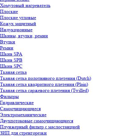
Хомутовый нагреватель
Плоские
Плоские угловые
Кожух защитный
Индукционные
Шкивы, втулки, ремни
Втулки
Ремни
Шкив SPA
Шкив SPB
Шкив SPC
Тканая сетка
Тканая сетка полотняного плетения (Dutch)
Тканая сетка квадратного плетения (Plain)
Тканая сетка саржевого плетения (Twilled)
Фильтры
Гидравлические
Самоочищающиеся
Электромеханические
Двухпотоковые самоочищающиеся
Плунжерный фильтр с маслостанцией
ЗИП для стренгорезки