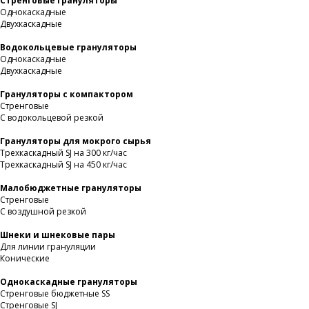
Стренговые грануляторы
Однокаскадные
Двухкаскадные
Водокольцевые грануляторы
Однокаскадные
Двухкаскадные
Грануляторы с компактором
Стренговые
С водокольцевой резкой
Грануляторы для мокрого сырья
Трехкаскадный SJ на 300 кг/час
Трехкаскадный SJ на 450 кг/час
Малобюджетные грануляторы
Стренговые
С воздушной резкой
Шнеки и шнековые пары
Для линии грануляции
Конические
Однокаскадные грануляторы
Стренговые бюджетные SS
Стренговые SJ