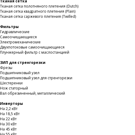
Тканая сетка
Тканая сетка полотняного плетения (Dutch)
Тканая сетка квадратного плетения (Plain)
Тканая сетка саржевого плетения (Twilled)
Фильтры
Гидравлические
Самоочищающиеся
Электромеханические
Двухпотоковые самоочищающиеся
Плунжерный фильтр с маслостанцией
ЗИП для стренгорезки
Фрезы
Подшипниковый узел
Подшипниковый узел для стренгорезки
Шестеренки
Нож статорный
Вал обрезиненный, металлический
Инверторы
На 2,2 кВт
На 18,5 кВт
На 22 кВт
На 30 кВт
На 45 кВт
На 55 кВт