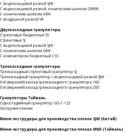
С водокольцевой резкой SJW
С водокольцевой резкой, коническим шнеком GRNW
С коническим шнеком GRN
С воздушной резкой VR
Двухкаскадные грануляторы
Стренговые бюджетные SS
Стренговые SJ
С водокольцевой резкой SJW
С коническим шнеком GRN
С компактором бюджетный CSS
Трехкаскадные грануляторы
Трехкаскадный стренговый гранулятор SJ
Трехкаскадный гранулятор с водокольцевой резкой SJW
0-й (верхний) каскад трехкаскадного гранулятора 180
0-й (верхний) каскад трехкаскадного гранулятора 200
Грануляторы Тайвань
Одностадийный гранулятор GD-C-125
Экструзия пленки
Мини-экструдеры для производства пленок SJM (Китай)
Мини-экструдеры для производства пленок MNE (Тайвань)