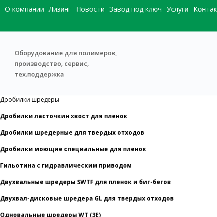
О компании
Лизинг
Новости
Завод под ключ
Услуги
Конта
Оборудование для полимеров,
производство, сервис,
тех.поддержка
Дробилки шредеры
Дробилки ласточкин хвост для пленок
Дробилки шредерные для твердых отходов
Дробилки моющие специальные для пленок
Гильотина с гидравлическим приводом
Двухвальные шредеры SWTF для пленок и биг-бегов
Двухвал-дисковые шредера GL для твердых отходов
Одновальные шредеры WT (3E)