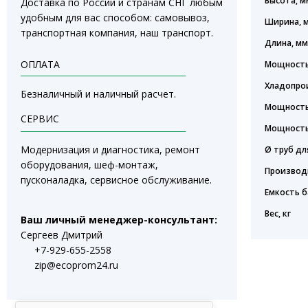
Высота, м
Доставка по России и странам СНГ любым
удобным для вас способом: самовывоз,
Ширина, 
транспортная компания, наш транспорт.
Длина, м
ОПЛАТА
Мощность
Хладопрои
Безналичный и наличный расчет.
Мощность
СЕРВИС
Мощность
Модернизация и диагностика, ремонт
Ø труб дл
оборудования, шеф-монтаж,
Производ
пусконаладка, сервисное обслуживание.
Емкость б
Вес, кг
Ваш личный менеджер-консультант:
Сергеев Дмитрий
+7-929-655-2558
zip@ecoprom24.ru