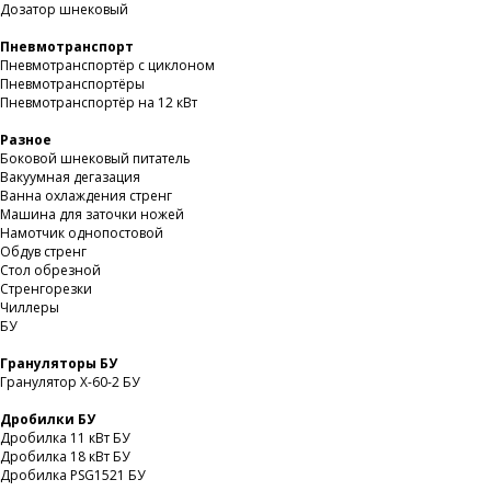
Дозатор шнековый
Пневмотранспорт
Пневмотранспортёр с циклоном
Пневмотранспортёры
Пневмотранспортёр на 12 кВт
Разное
Боковой шнековый питатель
Вакуумная дегазация
Ванна охлаждения стренг
Машина для заточки ножей
Намотчик однопостовой
Обдув стренг
Стол обрезной
Стренгорезки
Чиллеры
БУ
Грануляторы БУ
Гранулятор X-60-2 БУ
Дробилки БУ
Дробилка 11 кВт БУ
Дробилка 18 кВт БУ
Дробилка PSG1521 БУ