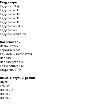
Редукторы
Редуктор ZLYJ
Редукторы TH
Редукторы TML
Редукторы TR
Редукторы TP
Редукторы NMRV
Редукторы SJ
Редукторы WPA 70
Нагреватели
Пальчиковые
Керамические
Хомутовый нагреватель
Плоские
Плоские угловые
Кожух защитный
Индукционные
Шкивы, втулки, ремни
Втулки
Ремни
Шкив SPA
Шкив SPB
Шкив SPC