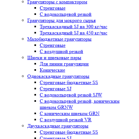
Грануляторы с компактором
Стренговые
С водокольцевой резкой
Грануляторы для мокрого сырья
Трехкаскадный SJ на 300 кг/час
Трехкаскадный SJ на 450 кг/час
Малобюджетные грануляторы
Стренговые
С воздушной резкой
Шнеки и шнековые пары
Для линии грануляции
Конические
Однокаскадные грануляторы
Стренговые бюджетные SS
Стренговые SJ
С водокольцевой резкой SJW
С водокольцевой резкой, коническим
шнеком GRNW
С коническим шнеком GRN
С воздушной резкой VR
Двухкаскадные грануляторы
Стренговые бюджетные SS
Стренговые SJ