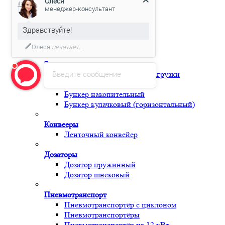
Олеся
Магнитный Сепаратор
менеджер-консультант
Ролик
Фреза
Здравствуйте!
Узлы и комплектующие
Периферия
Олеся
печатает...
Загрузчики
Введите сообщение
Бункер принудительной загрузки
Бункер загрузки с сушкой
Бункер накопительный
Бункер кулачковый (горизонтальный)
Конвееры
Ленточный конвейер
Дозаторы
Дозатор пружинный
Дозатор шнековый
Пневмотранспорт
Пневмотранспортёр с циклоном
Пневмотранспортёры
Пневмотранспортёр на 12 кВт