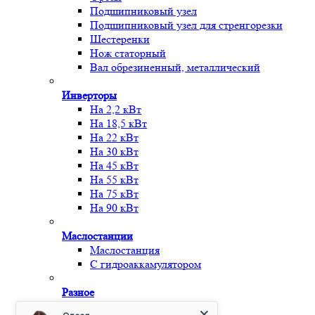
Подшипниковый узел
Подшипниковый узел для стренгорезки
Шестеренки
Нож статорный
Вал обрезиненный, металлический
Инверторы
На 2,2 кВт
На 18,5 кВт
На 22 кВт
На 30 кВт
На 45 кВт
На 55 кВт
На 75 кВт
На 90 кВт
Маслостанции
Маслостанция
С гидроаккамулятором
Разное
Металл