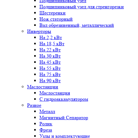
Подшипниковый узел
Подшипниковый узел для стренгорезки
Шестеренки
Нож статорный
Вал обрезиненный, металлический
Инверторы
На 2,2 кВт
На 18,5 кВт
На 22 кВт
На 30 кВт
На 45 кВт
На 55 кВт
На 75 кВт
На 90 кВт
Маслостанции
Маслостанция
С гидроаккамулятором
Разное
Металл
Магнитный Сепаратор
Ролик
Фреза
Узлы и комплектующие