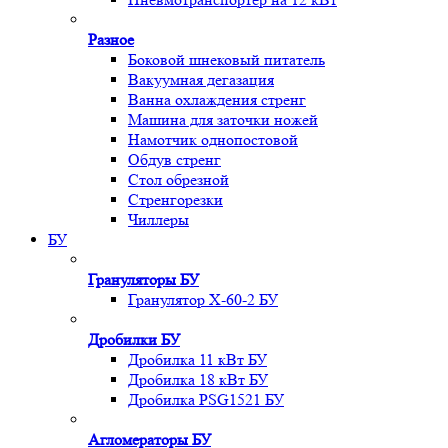
Разное
Боковой шнековый питатель
Вакуумная дегазация
Ванна охлаждения стренг
Машина для заточки ножей
Намотчик однопостовой
Обдув стренг
Стол обрезной
Стренгорезки
Чиллеры
БУ
Грануляторы БУ
Гранулятор X-60-2 БУ
Дробилки БУ
Дробилка 11 кВт БУ
Дробилка 18 кВт БУ
Дробилка PSG1521 БУ
Агломераторы БУ