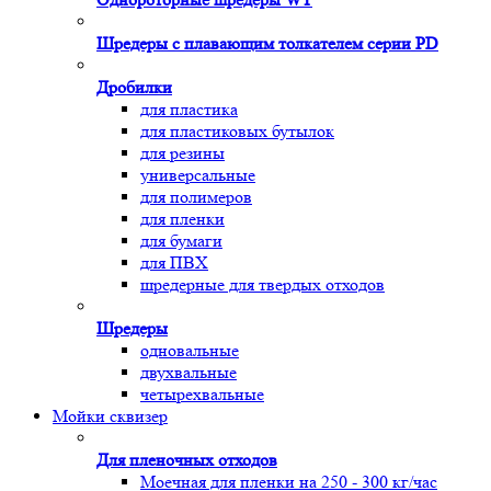
Шредеры с плавающим толкателем серии PD
Дробилки
для пластика
для пластиковых бутылок
для резины
универсальные
для полимеров
для пленки
для бумаги
для ПВХ
шредерные для твердых отходов
Шредеры
одновальные
двухвальные
четырехвальные
Мойки сквизер
Для пленочных отходов
Моечная для пленки на 250 - 300 кг/час