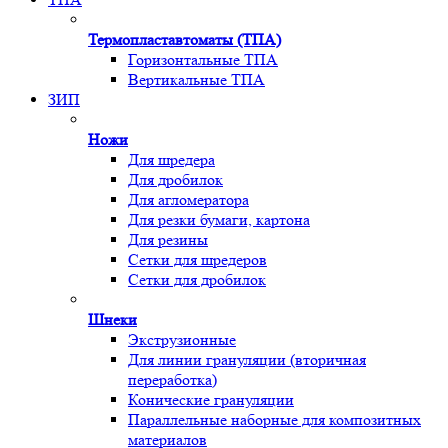
Термопластавтоматы (ТПА)
Горизонтальные ТПА
Вертикальные ТПА
ЗИП
Ножи
Для шредера
Для дробилок
Для агломератора
Для резки бумаги, картона
Для резины
Сетки для шредеров
Сетки для дробилок
Шнеки
Экструзионные
Для линии грануляции (вторичная
переработка)
Конические грануляции
Параллельные наборные для композитных
материалов