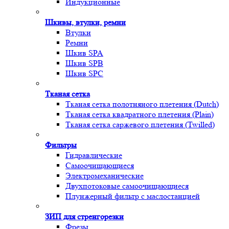
Индукционные
Шкивы, втулки, ремни
Втулки
Ремни
Шкив SPA
Шкив SPB
Шкив SPC
Тканая сетка
Тканая сетка полотняного плетения (Dutch)
Тканая сетка квадратного плетения (Plain)
Тканая сетка саржевого плетения (Twilled)
Фильтры
Гидравлические
Самоочищающиеся
Электромеханические
Двухпотоковые самоочищающиеся
Плунжерный фильтр с маслостанцией
ЗИП для стренгорезки
Фрезы