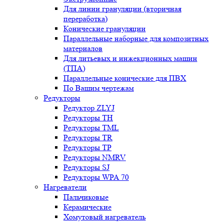
Для линии грануляции (вторичная
переработка)
Конические грануляции
Параллельные наборные для композитных
материалов
Для литьевых и инжекционных машин
(ТПА)
Параллельные конические для ПВХ
По Вашим чертежам
Редукторы
Редуктор ZLYJ
Редукторы TH
Редукторы TML
Редукторы TR
Редукторы TP
Редукторы NMRV
Редукторы SJ
Редукторы WPA 70
Нагреватели
Пальчиковые
Керамические
Хомутовый нагреватель