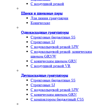
С воздушной резкой
Шнеки и шнековые пары
Для линии грануляции
Конические
Однокаскадные грануляторы
Стренговые бюджетные SS
Стренговые SJ
С водокольцевой резкой SJW
С водокольцевой резкой, коническим
шнеком GRNW
С коническим шнеком GRN
С воздушной резкой VR
Двухкаскадные грануляторы
Стренговые бюджетные SS
Стренговые SJ
С водокольцевой резкой SJW
С коническим шнеком GRN
С компактором бюджетный CSS