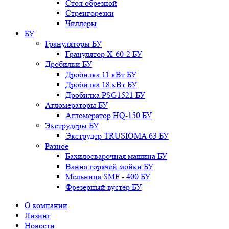
Стол обрезной
Стренгорезки
Чиллеры
БУ
Грануляторы БУ
Гранулятор X-60-2 БУ
Дробилки БУ
Дробилка 11 кВт БУ
Дробилка 18 кВт БУ
Дробилка PSG1521 БУ
Агломераторы БУ
Агломератор HQ-150 БУ
Экструдеры БУ
Экструдер TRUSIOMA 63 БУ
Разное
Бахилосварочная машина БУ
Ванна горячей мойки БУ
Мельница SMF - 400 БУ
Фрезерный вустер БУ
О компании
Лизинг
Новости