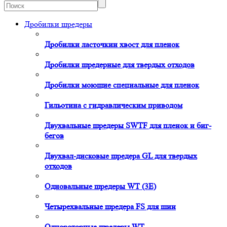
Дробилки шредеры
Дробилки ласточкин хвост для пленок
Дробилки шредерные для твердых отходов
Дробилки моющие специальные для пленок
Гильотина с гидравлическим приводом
Двухвальные шредеры SWTF для пленок и биг-
бегов
Двухвал-дисковые шредера GL для твердых
отходов
Одновальные шредеры WT (3E)
Четырехвальные шредера FS для шин
Однороторные шредеры WT