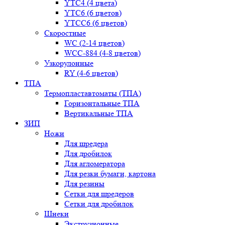
YТС4 (4 цвета)
YТС6 (6 цветов)
YТСC6 (6 цветов)
Скоростные
WС (2-14 цветов)
WСС-884 (4-8 цветов)
Узкорулонные
RY (4-6 цветов)
ТПА
Термопластавтоматы (ТПА)
Горизонтальные ТПА
Вертикальные ТПА
ЗИП
Ножи
Для шредера
Для дробилок
Для агломератора
Для резки бумаги, картона
Для резины
Сетки для шредеров
Сетки для дробилок
Шнеки
Экструзионные