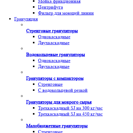
Мойка фрикционная
Центрифуга
Фильтр для моющей линии
Грануляция
Стренговые грануляторы
Однокаскадные
Двухкаскадные
Водокольцевые грануляторы
Однокаскадные
Двухкаскадные
Грануляторы с компактором
Стренговые
С водокольцевой резкой
Грануляторы для мокрого сырья
Трехкаскадный SJ на 300 кг/час
Трехкаскадный SJ на 450 кг/час
Малобюджетные грануляторы
Стренговые