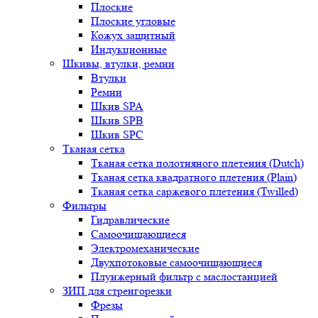
Плоские
Плоские угловые
Кожух защитный
Индукционные
Шкивы, втулки, ремни
Втулки
Ремни
Шкив SPA
Шкив SPB
Шкив SPC
Тканая сетка
Тканая сетка полотняного плетения (Dutch)
Тканая сетка квадратного плетения (Plain)
Тканая сетка саржевого плетения (Twilled)
Фильтры
Гидравлические
Самоочищающиеся
Электромеханические
Двухпотоковые самоочищающиеся
Плунжерный фильтр с маслостанцией
ЗИП для стренгорезки
Фрезы