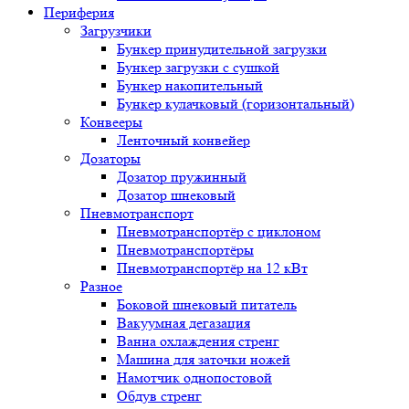
Периферия
Загрузчики
Бункер принудительной загрузки
Бункер загрузки с сушкой
Бункер накопительный
Бункер кулачковый (горизонтальный)
Конвееры
Ленточный конвейер
Дозаторы
Дозатор пружинный
Дозатор шнековый
Пневмотранспорт
Пневмотранспортёр с циклоном
Пневмотранспортёры
Пневмотранспортёр на 12 кВт
Разное
Боковой шнековый питатель
Вакуумная дегазация
Ванна охлаждения стренг
Машина для заточки ножей
Намотчик однопостовой
Обдув стренг