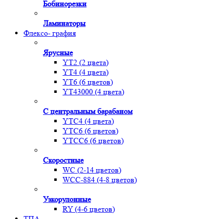
Бобинорезки
Ламинаторы
Флексо- графия
Ярусные
YT2 (2 цвета)
YT4 (4 цвета)
YT6 (6 цветов)
YT43000 (4 цвета)
С центральным барабаном
YТС4 (4 цвета)
YТС6 (6 цветов)
YТСC6 (6 цветов)
Скоростные
WС (2-14 цветов)
WСС-884 (4-8 цветов)
Узкорулонные
RY (4-6 цветов)
ТПА