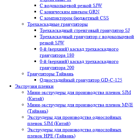
С водокольцевой резкой SJW
С коническим шнеком GRN
С компактором бюджетный CSS
Трехкаскадные грануляторы
Трехкаскадный стренговый гранулятор SJ
Трехкаскадный гранулятор с водокольцевой
резкой SJW
0-й (верхний) каскад трехкаскадного
гранулятора 180
0-й (верхний) каскад трехкаскадного
гранулятора 200
Грануляторы Тайвань
Одностадийный гранулятор GD-C-125
Экструзия пленки
Мини-экструдеры для производства пленок SJM
(Китай)
Мини-экструдеры для производства пленок MNE
(Тайвань)
Экструдеры для производства однослойных
пленок SJM (Китай)
Экструдеры для производства однослойных
пленок HPE (Тайвань)