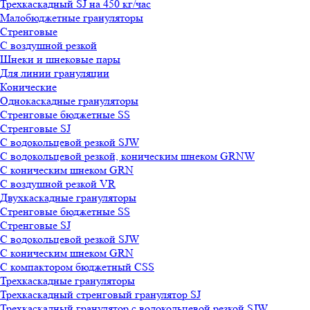
Трехкаскадный SJ на 450 кг/час
Малобюджетные грануляторы
Стренговые
С воздушной резкой
Шнеки и шнековые пары
Для линии грануляции
Конические
Однокаскадные грануляторы
Стренговые бюджетные SS
Стренговые SJ
С водокольцевой резкой SJW
С водокольцевой резкой, коническим шнеком GRNW
С коническим шнеком GRN
С воздушной резкой VR
Двухкаскадные грануляторы
Стренговые бюджетные SS
Стренговые SJ
С водокольцевой резкой SJW
С коническим шнеком GRN
С компактором бюджетный CSS
Трехкаскадные грануляторы
Трехкаскадный стренговый гранулятор SJ
Трехкаскадный гранулятор с водокольцевой резкой SJW