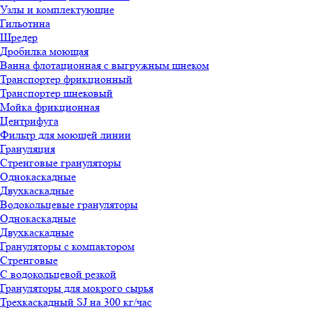
Узлы и комплектующие
Гильотина
Шредер
Дробилка моющая
Ванна флотационная с выгружным шнеком
Транспортер фрикционный
Транспортер шнековый
Мойка фрикционная
Центрифуга
Фильтр для моющей линии
Грануляция
Стренговые грануляторы
Однокаскадные
Двухкаскадные
Водокольцевые грануляторы
Однокаскадные
Двухкаскадные
Грануляторы с компактором
Стренговые
С водокольцевой резкой
Грануляторы для мокрого сырья
Трехкаскадный SJ на 300 кг/час