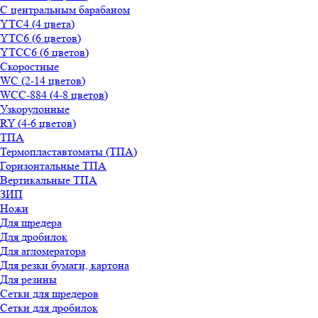
С центральным барабаном
YТС4 (4 цвета)
YТС6 (6 цветов)
YТСC6 (6 цветов)
Скоростные
WС (2-14 цветов)
WСС-884 (4-8 цветов)
Узкорулонные
RY (4-6 цветов)
ТПА
Термопластавтоматы (ТПА)
Горизонтальные ТПА
Вертикальные ТПА
ЗИП
Ножи
Для шредера
Для дробилок
Для агломератора
Для резки бумаги, картона
Для резины
Сетки для шредеров
Сетки для дробилок