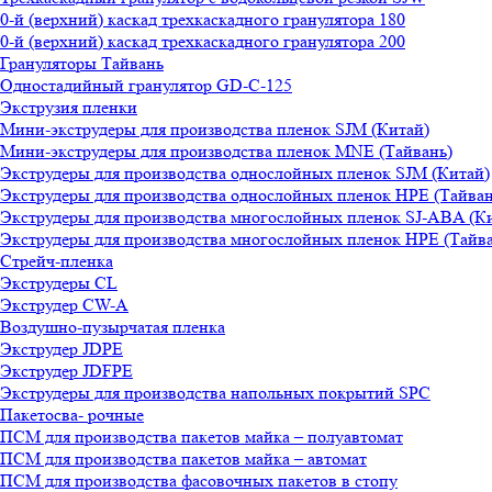
0-й (верхний) каскад трехкаскадного гранулятора 180
0-й (верхний) каскад трехкаскадного гранулятора 200
Грануляторы Тайвань
Одностадийный гранулятор GD-C-125
Экструзия пленки
Мини-экструдеры для производства пленок SJM (Китай)
Мини-экструдеры для производства пленок MNE (Тайвань)
Экструдеры для производства однослойных пленок SJM (Китай)
Экструдеры для производства однослойных пленок HPE (Тайван
Экструдеры для производства многослойных пленок SJ-ABA (К
Экструдеры для производства многослойных пленок HPE (Тайва
Стрейч-пленка
Экструдеры CL
Экструдер CW-A
Воздушно-пузырчатая пленка
Экструдер JDPE
Экструдер JDFPE
Экструдеры для производства напольных покрытий SPC
Пакетосва- рочные
ПСМ для производства пакетов майка – полуавтомат
ПСМ для производства пакетов майка – автомат
ПСМ для производства фасовочных пакетов в стопу