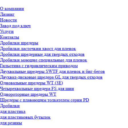
О компании
Лизинг
Новости
Завод под ключ
Услуги
Контакты
Дробилки шредеры
Дробилки ласточкин хвост для пленок
Дробилки шредерные для твердых отходов
Дробилки моющие специальные для пленок
Гильотина с гидравлическим приводом
Двухвальные шредеры SWTF для пленок и биг-бегов
Двухвал-дисковые шредера GL для твердых отходов
Одновальные шредеры WT (3E)
Четырехвальные шредера FS для шин
Однороторные шредеры WT
Шредеры с плавающим толкателем серии PD
Дробилки
для пластика
для пластиковых бутылок
для резины