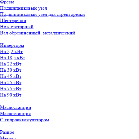
Фрезы
Подшипниковый узел
Подшипниковый узел для стренгорезки
Шестеренки
Нож статорный
Вал обрезиненный, металлический
Инверторы
На 2,2 кВт
На 18,5 кВт
На 22 кВт
На 30 кВт
На 45 кВт
На 55 кВт
На 75 кВт
На 90 кВт
Маслостанции
Маслостанция
С гидроаккамулятором
Разное
Металл