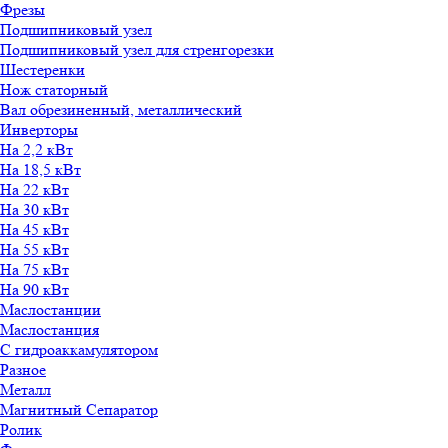
Фрезы
Подшипниковый узел
Подшипниковый узел для стренгорезки
Шестеренки
Нож статорный
Вал обрезиненный, металлический
Инверторы
На 2,2 кВт
На 18,5 кВт
На 22 кВт
На 30 кВт
На 45 кВт
На 55 кВт
На 75 кВт
На 90 кВт
Маслостанции
Маслостанция
С гидроаккамулятором
Разное
Металл
Магнитный Сепаратор
Ролик