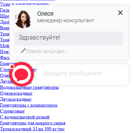
Узлы и комплектующие
Гильотина
Шредер
Дробилка моющая
Ванна флотационная с выгружным шнеком
Транспортер фрикционный
Транспортер шнековый
Мойка фрикционная
Центрифуга
Фильтр для моющей линии
Грануляция
Стренговые грануляторы
Однокаскадные
Двухкаскадные
Водокольцевые грануляторы
Однокаскадные
Двухкаскадные
Грануляторы с компактором
Стренговые
С водокольцевой резкой
Грануляторы для мокрого сырья
Трехкаскадный SJ на 300 кг/час