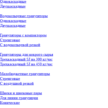
Однокаскадные
Двухкаскадные
Водокольцевые грануляторы
Однокаскадные
Двухкаскадные
Грануляторы с компактором
Стренговые
С водокольцевой резкой
Грануляторы для мокрого сырья
Трехкаскадный SJ на 300 кг/час
Трехкаскадный SJ на 450 кг/час
Малобюджетные грануляторы
Стренговые
С воздушной резкой
Шнеки и шнековые пары
Для линии грануляции
Конические