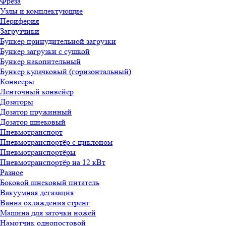
Фреза
Узлы и комплектующие
Периферия
Загрузчики
Бункер принудительной загрузки
Бункер загрузки с сушкой
Бункер накопительный
Бункер кулачковый (горизонтальный)
Конвееры
Ленточный конвейер
Дозаторы
Дозатор пружинный
Дозатор шнековый
Пневмотранспорт
Пневмотранспортёр с циклоном
Пневмотранспортёры
Пневмотранспортёр на 12 кВт
Разное
Боковой шнековый питатель
Вакуумная дегазация
Ванна охлаждения стренг
Машина для заточки ножей
Намотчик однопостовой