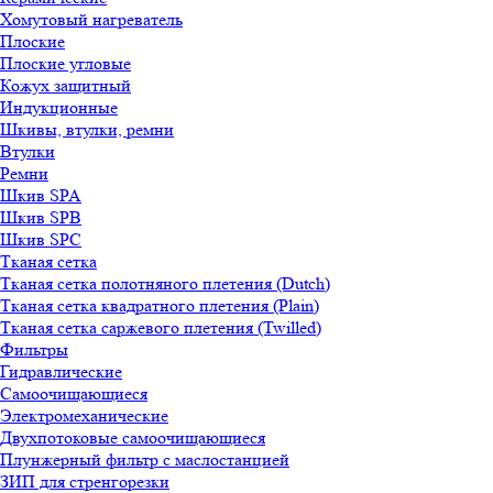
Хомутовый нагреватель
Плоские
Плоские угловые
Кожух защитный
Индукционные
Шкивы, втулки, ремни
Втулки
Ремни
Шкив SPA
Шкив SPB
Шкив SPC
Тканая сетка
Тканая сетка полотняного плетения (Dutch)
Тканая сетка квадратного плетения (Plain)
Тканая сетка саржевого плетения (Twilled)
Фильтры
Гидравлические
Самоочищающиеся
Электромеханические
Двухпотоковые самоочищающиеся
Плунжерный фильтр с маслостанцией
ЗИП для стренгорезки