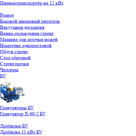
Пневмотранспортёр на 12 кВт
Разное
Боковой шнековый питатель
Вакуумная дегазация
Ванна охлаждения стренг
Машина для заточки ножей
Намотчик однопостовой
Обдув стренг
Стол обрезной
Стренгорезки
Чиллеры
БУ
Грануляторы БУ
Гранулятор X-60-2 БУ
Дробилки БУ
Дробилка 11 кВт БУ