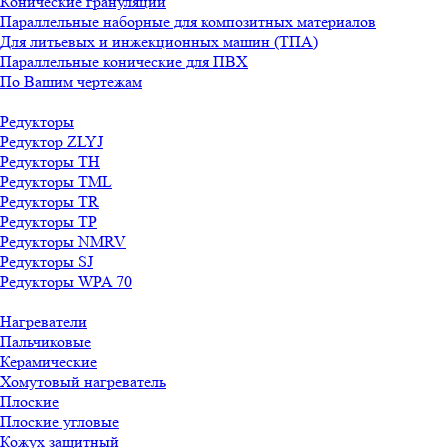
Конические грануляции
Параллельные наборные для композитных материалов
Для литьевых и инжекционных машин (ТПА)
Параллельные конические для ПВХ
По Вашим чертежам
Редукторы
Редуктор ZLYJ
Редукторы TH
Редукторы TML
Редукторы TR
Редукторы TP
Редукторы NMRV
Редукторы SJ
Редукторы WPA 70
Нагреватели
Пальчиковые
Керамические
Хомутовый нагреватель
Плоские
Плоские угловые
Кожух защитный