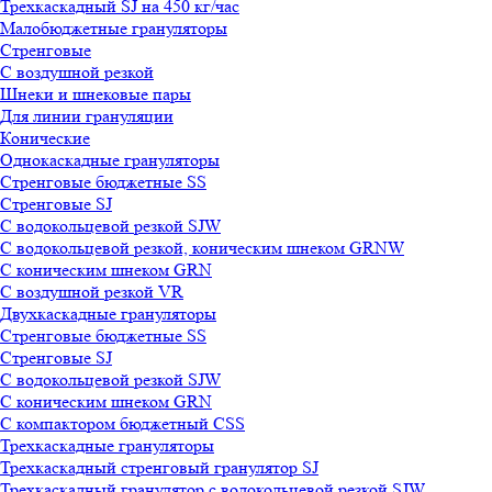
Трехкаскадный SJ на 450 кг/час
Малобюджетные грануляторы
Стренговые
С воздушной резкой
Шнеки и шнековые пары
Для линии грануляции
Конические
Однокаскадные грануляторы
Стренговые бюджетные SS
Стренговые SJ
С водокольцевой резкой SJW
С водокольцевой резкой, коническим шнеком GRNW
С коническим шнеком GRN
С воздушной резкой VR
Двухкаскадные грануляторы
Стренговые бюджетные SS
Стренговые SJ
С водокольцевой резкой SJW
С коническим шнеком GRN
С компактором бюджетный CSS
Трехкаскадные грануляторы
Трехкаскадный стренговый гранулятор SJ
Трехкаскадный гранулятор с водокольцевой резкой SJW