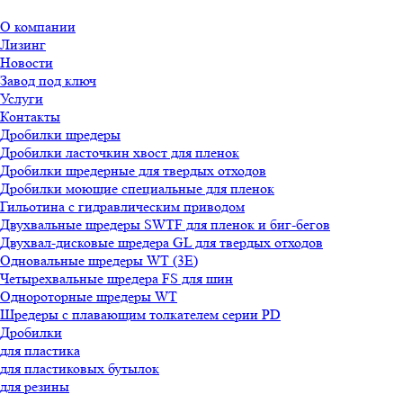
О компании
Лизинг
Новости
Завод под ключ
Услуги
Контакты
Дробилки шредеры
Дробилки ласточкин хвост для пленок
Дробилки шредерные для твердых отходов
Дробилки моющие специальные для пленок
Гильотина с гидравлическим приводом
Двухвальные шредеры SWTF для пленок и биг-бегов
Двухвал-дисковые шредера GL для твердых отходов
Одновальные шредеры WT (3E)
Четырехвальные шредера FS для шин
Однороторные шредеры WT
Шредеры с плавающим толкателем серии PD
Дробилки
для пластика
для пластиковых бутылок
для резины