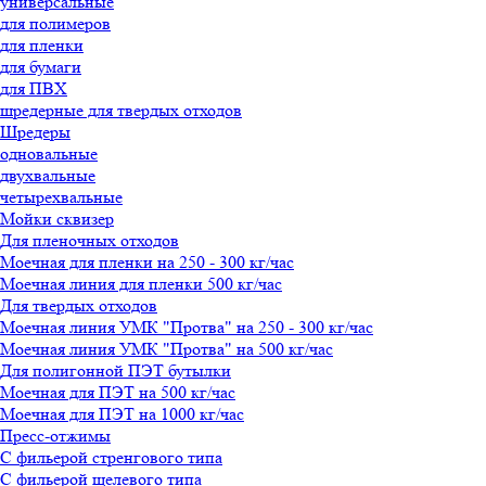
универсальные
для полимеров
для пленки
для бумаги
для ПВХ
шредерные для твердых отходов
Шредеры
одновальные
двухвальные
четырехвальные
Мойки сквизер
Для пленочных отходов
Олеся
Моечная для пленки на 250 - 300 кг/час
менеджер-консультант
Моечная линия для пленки 500 кг/час
Для твердых отходов
Здравствуйте!
Моечная линия УМК "Протва" на 250 - 300 кг/час
Олеся
печатает...
Моечная линия УМК "Протва" на 500 кг/час
Для полигонной ПЭТ бутылки
Моечная для ПЭТ на 500 кг/час
Введите сообщение
Моечная для ПЭТ на 1000 кг/час
Пресс-отжимы
С фильерой стренгового типа
С фильерой щелевого типа