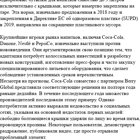
исключительно с крышками, которые намертво закреплены на
таре. Эта норма, изначально предложенная в 2018 году и
закрепленная в Директиве ЕС об одноразовом пластике (SUPD)
в 2019, направлена на сокращение пластикового мусора.
Крупнейшие игроки рынка напитков, включая Coca-Cola,
Danone, Nestlé и PepsiCo, изначально выступили против
нововведения. Они аргументировали свою позицию тем, что
адаптация потребует колоссальных инвестиций в разработку
новых конструкций, изготовление пресс-форм и часто закупку
специализированного литьевого оборудования, что сделает
соблюдение установленных сроков нереалистичным.
Несмотря на прогнозы, Coca-Cola совместно с партнером Berry
Global представила соответствующие решения на полтора года
раньше дедлайна. В течение последующего года множество
производителей последовали этому примеру. Однако
потребители активно выражали недовольство в социальных
сетях, указывая на основной недостаток первых моделей:
свободно болтающиеся крышки ударяли по лицу во время питья,
провоцируя проливы. Некоторые пользователи, демонстрируя
раздражение, публиковали видео, где просто отрывали
проблемный элемент.