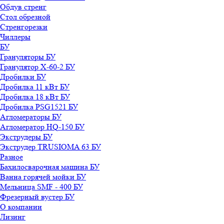
Обдув стренг
Стол обрезной
Стренгорезки
Чиллеры
БУ
Грануляторы БУ
Гранулятор X-60-2 БУ
Дробилки БУ
Дробилка 11 кВт БУ
Дробилка 18 кВт БУ
Дробилка PSG1521 БУ
Агломераторы БУ
Агломератор HQ-150 БУ
Экструдеры БУ
Экструдер TRUSIOMA 63 БУ
Разное
Бахилосварочная машина БУ
Ванна горячей мойки БУ
Мельница SMF - 400 БУ
Фрезерный вустер БУ
О компании
Лизинг