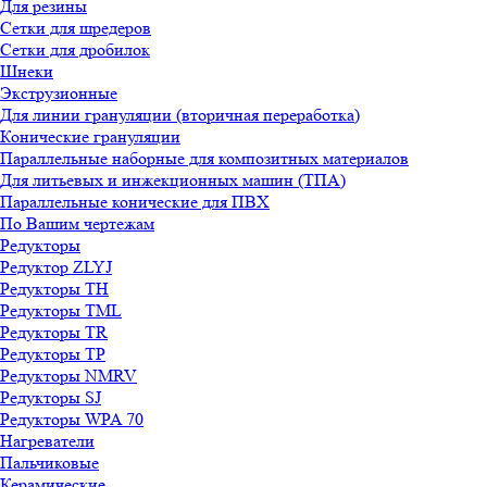
Для резины
Сетки для шредеров
Сетки для дробилок
Шнеки
Экструзионные
Для линии грануляции (вторичная переработка)
Конические грануляции
Параллельные наборные для композитных материалов
Для литьевых и инжекционных машин (ТПА)
Параллельные конические для ПВХ
По Вашим чертежам
Редукторы
Редуктор ZLYJ
Редукторы TH
Редукторы TML
Редукторы TR
Редукторы TP
Редукторы NMRV
Редукторы SJ
Редукторы WPA 70
Нагреватели
Пальчиковые
Керамические