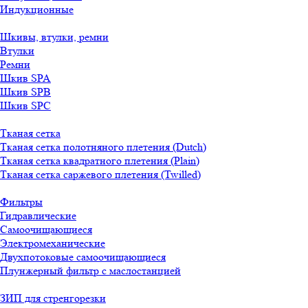
Индукционные
Шкивы, втулки, ремни
Втулки
Ремни
Шкив SPA
Шкив SPB
Шкив SPC
Тканая сетка
Тканая сетка полотняного плетения (Dutch)
Тканая сетка квадратного плетения (Plain)
Тканая сетка саржевого плетения (Twilled)
Фильтры
Гидравлические
Самоочищающиеся
Электромеханические
Двухпотоковые самоочищающиеся
Плунжерный фильтр с маслостанцией
ЗИП для стренгорезки