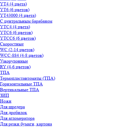
YT4 (4 цвета)
YT6 (6 цветов)
YT43000 (4 цвета)
С центральным барабаном
YТС4 (4 цвета)
YТС6 (6 цветов)
YТСC6 (6 цветов)
Скоростные
WС (2-14 цветов)
WСС-884 (4-8 цветов)
Узкорулонные
RY (4-6 цветов)
ТПА
Термопластавтоматы (ТПА)
Горизонтальные ТПА
Вертикальные ТПА
ЗИП
Ножи
Для шредера
Для дробилок
Для агломератора
Для резки бумаги, картона