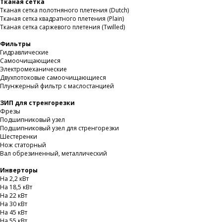
Тканая сетка
Тканая сетка полотняного плетения (Dutch)
Тканая сетка квадратного плетения (Plain)
Тканая сетка саржевого плетения (Twilled)
Фильтры
Гидравлические
Самоочищающиеся
Электромеханические
Двухпотоковые самоочищающиеся
Плунжерный фильтр с маслостанцией
ЗИП для стренгорезки
Фрезы
Подшипниковый узел
Подшипниковый узел для стренгорезки
Шестеренки
Нож статорный
Вал обрезиненный, металлический
Инверторы
На 2,2 кВт
На 18,5 кВт
На 22 кВт
На 30 кВт
На 45 кВт
На 55 кВт