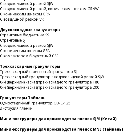
С водокольцевой резкой SJW
С водокольцевой резкой, коническим шнеком GRNW
С коническим шнеком GRN
С воздушной резкой VR
Двухкаскадные грануляторы
Стренговые бюджетные SS
Стренговые SJ
С водокольцевой резкой SJW
С коническим шнеком GRN
С компактором бюджетный CSS
Трехкаскадные грануляторы
Трехкаскадный стренговый гранулятор SJ
Трехкаскадный гранулятор с водокольцевой резкой SJW
0-й (верхний) каскад трехкаскадного гранулятора 180
0-й (верхний) каскад трехкаскадного гранулятора 200
Грануляторы Тайвань
Одностадийный гранулятор GD-C-125
Экструзия пленки
Мини-экструдеры для производства пленок SJM (Китай)
Мини-экструдеры для производства пленок MNE (Тайвань)