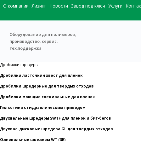
О компании
Лизинг
Новости
Завод под ключ
Услуги
Конта
Оборудование для полимеров,
производство, сервис,
тех.поддержка
Дробилки шредеры
Дробилки ласточкин хвост для пленок
Дробилки шредерные для твердых отходов
Дробилки моющие специальные для пленок
Гильотина с гидравлическим приводом
Двухвальные шредеры SWTF для пленок и биг-бегов
Двухвал-дисковые шредера GL для твердых отходов
Одновальные шредеры WT (3E)