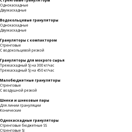
Стренговые грануляторы
Однокаскадные
Двухкаскадные
Водокольцевые грануляторы
Однокаскадные
Двухкаскадные
Грануляторы с компактором
Стренговые
С водокольцевой резкой
Грануляторы для мокрого сырья
Трехкаскадный SJ на 300 кг/час
Трехкаскадный SJ на 450 кг/час
Малобюджетные грануляторы
Стренговые
С воздушной резкой
Шнеки и шнековые пары
Для линии грануляции
Конические
Однокаскадные грануляторы
Стренговые бюджетные SS
Стренговые SJ