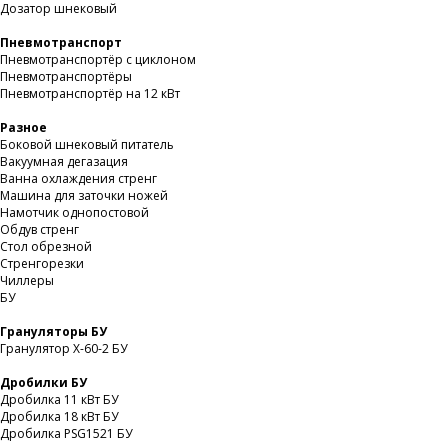
Дозатор шнековый
Пневмотранспорт
Пневмотранспортёр с циклоном
Пневмотранспортёры
Пневмотранспортёр на 12 кВт
Разное
Боковой шнековый питатель
Вакуумная дегазация
Ванна охлаждения стренг
Машина для заточки ножей
Намотчик однопостовой
Обдув стренг
Стол обрезной
Стренгорезки
Чиллеры
БУ
Грануляторы БУ
Гранулятор X-60-2 БУ
Дробилки БУ
Дробилка 11 кВт БУ
Дробилка 18 кВт БУ
Дробилка PSG1521 БУ