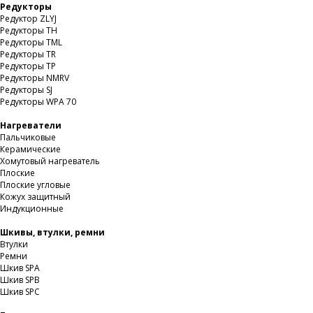
Редукторы
Редуктор ZLYJ
Редукторы TH
Редукторы TML
Редукторы TR
Редукторы TP
Редукторы NMRV
Редукторы SJ
Редукторы WPA 70
Нагреватели
Пальчиковые
Керамические
Хомутовый нагреватель
Плоские
Плоские угловые
Кожух защитный
Индукционные
Шкивы, втулки, ремни
Втулки
Ремни
Шкив SPA
Шкив SPB
Шкив SPC