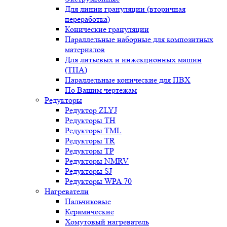
Для линии грануляции (вторичная
переработка)
Конические грануляции
Параллельные наборные для композитных
материалов
Для литьевых и инжекционных машин
(ТПА)
Параллельные конические для ПВХ
По Вашим чертежам
Редукторы
Редуктор ZLYJ
Редукторы TH
Редукторы TML
Редукторы TR
Редукторы TP
Редукторы NMRV
Редукторы SJ
Редукторы WPA 70
Нагреватели
Пальчиковые
Керамические
Хомутовый нагреватель