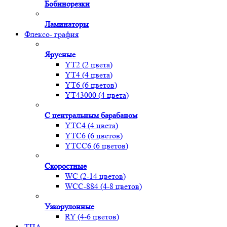
Бобинорезки
Ламинаторы
Флексо- графия
Ярусные
YT2 (2 цвета)
YT4 (4 цвета)
YT6 (6 цветов)
YT43000 (4 цвета)
С центральным барабаном
YТС4 (4 цвета)
YТС6 (6 цветов)
YТСC6 (6 цветов)
Скоростные
WС (2-14 цветов)
WСС-884 (4-8 цветов)
Узкорулонные
RY (4-6 цветов)
ТПА