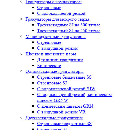
Грануляторы с компактором
Стренговые
С водокольцевой резкой
Грануляторы для мокрого сырья
Трехкаскадный SJ на 300 кг/час
Трехкаскадный SJ на 450 кг/час
Малобюджетные грануляторы
Стренговые
С воздушной резкой
Шнеки и шнековые пары
Для линии грануляции
Конические
Однокаскадные грануляторы
Стренговые бюджетные SS
Стренговые SJ
С водокольцевой резкой SJW
С водокольцевой резкой, коническим
шнеком GRNW
С коническим шнеком GRN
С воздушной резкой VR
Двухкаскадные грануляторы
Стренговые бюджетные SS
Стренговые SJ