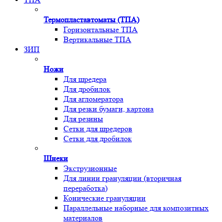
Термопластавтоматы (ТПА)
Горизонтальные ТПА
Вертикальные ТПА
ЗИП
Ножи
Для шредера
Для дробилок
Для агломератора
Для резки бумаги, картона
Для резины
Сетки для шредеров
Сетки для дробилок
Шнеки
Экструзионные
Для линии грануляции (вторичная
переработка)
Конические грануляции
Параллельные наборные для композитных
материалов