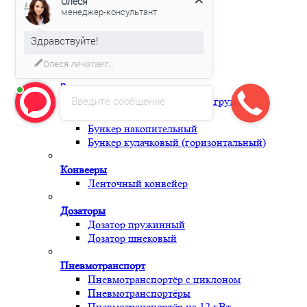
Олеся
Магнитный Сепаратор
менеджер-консультант
Ролик
Фреза
Здравствуйте!
Узлы и комплектующие
Периферия
Олеся
печатает...
Загрузчики
Введите сообщение
Бункер принудительной загрузки
Бункер загрузки с сушкой
Бункер накопительный
Бункер кулачковый (горизонтальный)
Конвееры
Ленточный конвейер
Дозаторы
Дозатор пружинный
Дозатор шнековый
Пневмотранспорт
Пневмотранспортёр с циклоном
Пневмотранспортёры
Пневмотранспортёр на 12 кВт