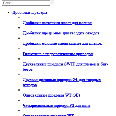
Дробилки шредеры
Дробилки ласточкин хвост для пленок
Дробилки шредерные для твердых отходов
Дробилки моющие специальные для пленок
Гильотина с гидравлическим приводом
Двухвальные шредеры SWTF для пленок и биг-
бегов
Двухвал-дисковые шредера GL для твердых
отходов
Одновальные шредеры WT (3E)
Четырехвальные шредера FS для шин
Однороторные шредеры WT