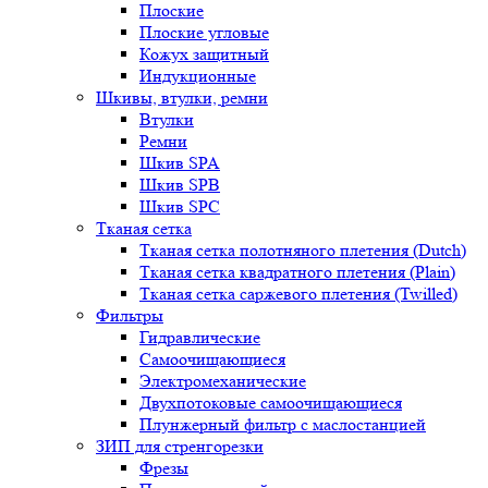
Плоские
Плоские угловые
Кожух защитный
Индукционные
Шкивы, втулки, ремни
Втулки
Ремни
Шкив SPA
Шкив SPB
Шкив SPC
Тканая сетка
Тканая сетка полотняного плетения (Dutch)
Тканая сетка квадратного плетения (Plain)
Тканая сетка саржевого плетения (Twilled)
Фильтры
Гидравлические
Самоочищающиеся
Электромеханические
Двухпотоковые самоочищающиеся
Плунжерный фильтр с маслостанцией
ЗИП для стренгорезки
Фрезы