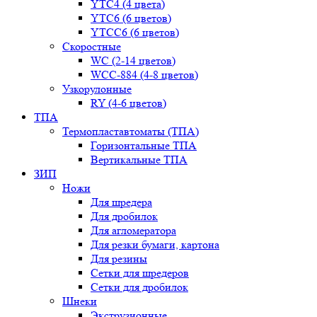
YТС4 (4 цвета)
YТС6 (6 цветов)
YТСC6 (6 цветов)
Скоростные
WС (2-14 цветов)
WСС-884 (4-8 цветов)
Узкорулонные
RY (4-6 цветов)
ТПА
Термопластавтоматы (ТПА)
Горизонтальные ТПА
Вертикальные ТПА
ЗИП
Ножи
Для шредера
Для дробилок
Для агломератора
Для резки бумаги, картона
Для резины
Сетки для шредеров
Сетки для дробилок
Шнеки
Экструзионные