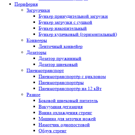
Периферия
Загрузчики
Бункер принудительной загрузки
Бункер загрузки с сушкой
Бункер накопительный
Бункер кулачковый (горизонтальный)
Конвееры
Ленточный конвейер
Дозаторы
Дозатор пружинный
Дозатор шнековый
Пневмотранспорт
Пневмотранспортёр с циклоном
Пневмотранспортёры
Пневмотранспортёр на 12 кВт
Разное
Боковой шнековый питатель
Вакуумная дегазация
Ванна охлаждения стренг
Машина для заточки ножей
Намотчик однопостовой
Обдув стренг