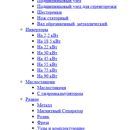
Подшипниковый узел
Подшипниковый узел для стренгорезки
Шестеренки
Нож статорный
Вал обрезиненный, металлический
Инверторы
На 2,2 кВт
На 18,5 кВт
На 22 кВт
На 30 кВт
На 45 кВт
На 55 кВт
На 75 кВт
На 90 кВт
Маслостанции
Маслостанция
С гидроаккамулятором
Разное
Металл
Магнитный Сепаратор
Ролик
Фреза
Узлы и комплектующие