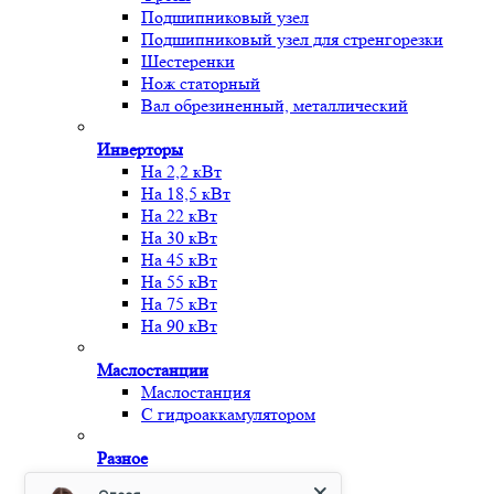
Подшипниковый узел
Подшипниковый узел для стренгорезки
Шестеренки
Нож статорный
Вал обрезиненный, металлический
Инверторы
На 2,2 кВт
На 18,5 кВт
На 22 кВт
На 30 кВт
На 45 кВт
На 55 кВт
На 75 кВт
На 90 кВт
Маслостанции
Маслостанция
С гидроаккамулятором
Разное
Металл