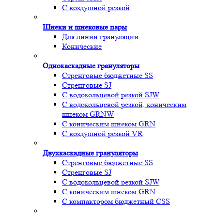
С воздушной резкой
Шнеки и шнековые пары
Для линии грануляции
Конические
Однокаскадные грануляторы
Стренговые бюджетные SS
Стренговые SJ
С водокольцевой резкой SJW
С водокольцевой резкой, коническим
шнеком GRNW
С коническим шнеком GRN
С воздушной резкой VR
Двухкаскадные грануляторы
Стренговые бюджетные SS
Стренговые SJ
С водокольцевой резкой SJW
С коническим шнеком GRN
С компактором бюджетный CSS