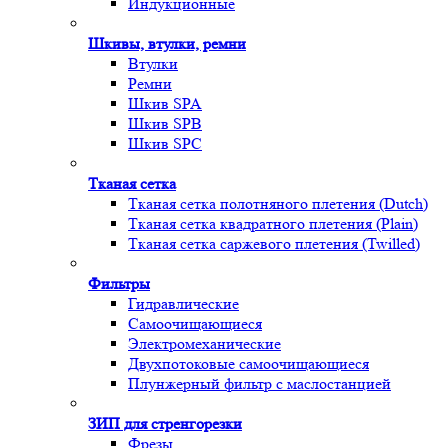
Индукционные
Шкивы, втулки, ремни
Втулки
Ремни
Шкив SPA
Шкив SPB
Шкив SPC
Тканая сетка
Тканая сетка полотняного плетения (Dutch)
Тканая сетка квадратного плетения (Plain)
Тканая сетка саржевого плетения (Twilled)
Фильтры
Гидравлические
Самоочищающиеся
Электромеханические
Двухпотоковые самоочищающиеся
Плунжерный фильтр с маслостанцией
ЗИП для стренгорезки
Фрезы