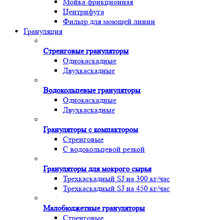
Мойка фрикционная
Центрифуга
Фильтр для моющей линии
Грануляция
Стренговые грануляторы
Однокаскадные
Двухкаскадные
Водокольцевые грануляторы
Однокаскадные
Двухкаскадные
Грануляторы с компактором
Стренговые
С водокольцевой резкой
Грануляторы для мокрого сырья
Трехкаскадный SJ на 300 кг/час
Трехкаскадный SJ на 450 кг/час
Малобюджетные грануляторы
Стренговые