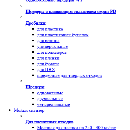
Шредеры с плавающим толкателем серии PD
Дробилки
для пластика
для пластиковых бутылок
для резины
универсальные
для полимеров
для пленки
для бумаги
для ПВХ
шредерные для твердых отходов
Шредеры
одновальные
двухвальные
четырехвальные
Мойки сквизер
Для пленочных отходов
Моечная для пленки на 250 - 300 кг/час