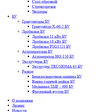
Стол обрезной
Стренгорезки
Чиллеры
БУ
Грануляторы БУ
Гранулятор X-60-2 БУ
Дробилки БУ
Дробилка 11 кВт БУ
Дробилка 18 кВт БУ
Дробилка PSG1521 БУ
Агломераторы БУ
Агломератор HQ-150 БУ
Экструдеры БУ
Экструдер TRUSIOMA 63 БУ
Разное
Бахилосварочная машина БУ
Ванна горячей мойки БУ
Мельница SMF - 400 БУ
Фрезерный вустер БУ
О компании
Лизинг
Новости