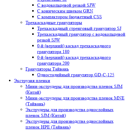
С водокольцевой резкой SJW
С коническим шнеком GRN
С компактором бюджетный CSS
Трехкаскадные грануляторы
Трехкаскадный стренговый гранулятор SJ
Трехкаскадный гранулятор с водокольцевой
резкой SJW
0-й (верхний) каскад трехкаскадного
гранулятора 180
0-й (верхний) каскад трехкаскадного
гранулятора 200
Грануляторы Тайвань
Одностадийный гранулятор GD-C-125
Экструзия пленки
Мини-экструдеры для производства пленок SJM
(Китай)
Мини-экструдеры для производства пленок MNE
(Тайвань)
Экструдеры для производства однослойных
пленок SJM (Китай)
Экструдеры для производства однослойных
пленок HPE (Тайвань)