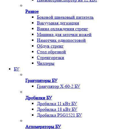
Разное
Боковой шнековый питатель
Вакуумная дегазация
Ванна охлаждения стренг
Машина для заточки ножей
Намотчик однопостовой
Обдув стренг
Стол обрезной
Стренгорезки
Чиллеры
БУ
Грануляторы БУ
Гранулятор X-60-2 БУ
Дробилки БУ
Дробилка 11 кВт БУ
Дробилка 18 кВт БУ
Дробилка PSG1521 БУ
Агломераторы БУ