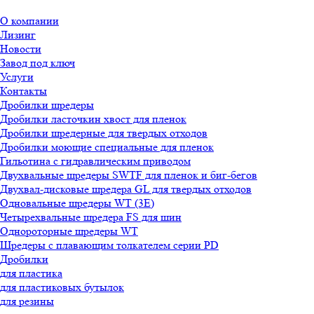
О компании
Лизинг
Новости
Завод под ключ
Услуги
Контакты
Дробилки шредеры
Дробилки ласточкин хвост для пленок
Дробилки шредерные для твердых отходов
Дробилки моющие специальные для пленок
Гильотина с гидравлическим приводом
Двухвальные шредеры SWTF для пленок и биг-бегов
Двухвал-дисковые шредера GL для твердых отходов
Одновальные шредеры WT (3E)
Четырехвальные шредера FS для шин
Однороторные шредеры WT
Шредеры с плавающим толкателем серии PD
Дробилки
для пластика
для пластиковых бутылок
для резины