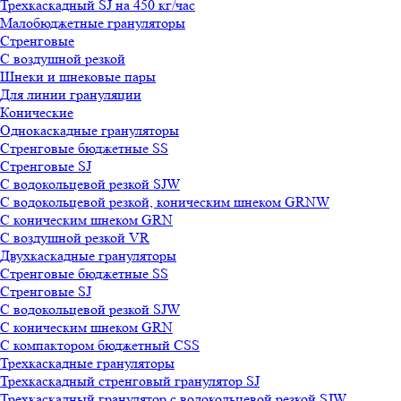
Трехкаскадный SJ на 450 кг/час
Малобюджетные грануляторы
Стренговые
С воздушной резкой
Шнеки и шнековые пары
Для линии грануляции
Конические
Однокаскадные грануляторы
Стренговые бюджетные SS
Стренговые SJ
С водокольцевой резкой SJW
С водокольцевой резкой, коническим шнеком GRNW
С коническим шнеком GRN
С воздушной резкой VR
Двухкаскадные грануляторы
Стренговые бюджетные SS
Стренговые SJ
С водокольцевой резкой SJW
С коническим шнеком GRN
С компактором бюджетный CSS
Трехкаскадные грануляторы
Трехкаскадный стренговый гранулятор SJ
Трехкаскадный гранулятор с водокольцевой резкой SJW