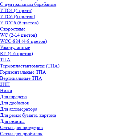
С центральным барабаном
YТС4 (4 цвета)
YТС6 (6 цветов)
YТСC6 (6 цветов)
Скоростные
WС (2-14 цветов)
WСС-884 (4-8 цветов)
Узкорулонные
RY (4-6 цветов)
ТПА
Термопластавтоматы (ТПА)
Горизонтальные ТПА
Вертикальные ТПА
ЗИП
Ножи
Для шредера
Для дробилок
Для агломератора
Для резки бумаги, картона
Для резины
Сетки для шредеров
Сетки для дробилок