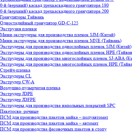
0-й (верхний) каскад трехкаскадного гранулятора 180
0-й (верхний) каскад трехкаскадного гранулятора 200
Грануляторы Тайвань
Одностадийный гранулятор GD-C-125
Экструзия пленки
Мини-экструдеры для производства пленок SJM (Китай)
Мини-экструдеры для производства пленок MNE (Тайвань)
Экструдеры для производства однослойных пленок SJM (Китай)
Экструдеры для производства однослойных пленок HPE (Тайван
Экструдеры для производства многослойных пленок SJ-ABA (К
Экструдеры для производства многослойных пленок HPE (Тайва
Стрейч-пленка
Экструдеры CL
Экструдер CW-A
Воздушно-пузырчатая пленка
Экструдер JDPE
Экструдер JDFPE
Экструдеры для производства напольных покрытий SPC
Пакетосва- рочные
ПСМ для производства пакетов майка – полуавтомат
ПСМ для производства пакетов майка – автомат
ПСМ для производства фасовочных пакетов в стопу