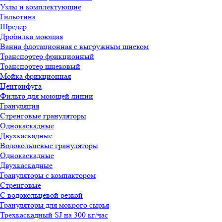
Узлы и комплектующие
Гильотина
Шредер
Дробилка моющая
Ванна флотационная с выгружным шнеком
Транспортер фрикционный
Транспортер шнековый
Мойка фрикционная
Центрифуга
Фильтр для моющей линии
Грануляция
Стренговые грануляторы
Однокаскадные
Двухкаскадные
Водокольцевые грануляторы
Однокаскадные
Двухкаскадные
Грануляторы с компактором
Стренговые
С водокольцевой резкой
Грануляторы для мокрого сырья
Трехкаскадный SJ на 300 кг/час