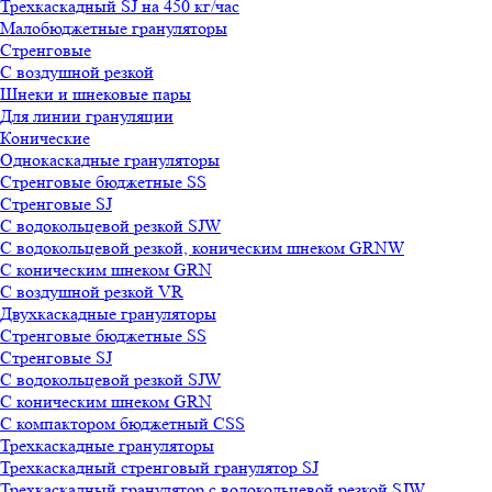
Трехкаскадный SJ на 450 кг/час
Малобюджетные грануляторы
Стренговые
С воздушной резкой
Шнеки и шнековые пары
Для линии грануляции
Конические
Однокаскадные грануляторы
Стренговые бюджетные SS
Стренговые SJ
С водокольцевой резкой SJW
С водокольцевой резкой, коническим шнеком GRNW
С коническим шнеком GRN
С воздушной резкой VR
Двухкаскадные грануляторы
Стренговые бюджетные SS
Стренговые SJ
С водокольцевой резкой SJW
С коническим шнеком GRN
С компактором бюджетный CSS
Трехкаскадные грануляторы
Трехкаскадный стренговый гранулятор SJ
Трехкаскадный гранулятор с водокольцевой резкой SJW