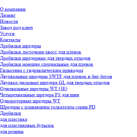
О компании
Лизинг
Новости
Завод под ключ
Услуги
Контакты
Дробилки шредеры
Дробилки ласточкин хвост для пленок
Дробилки шредерные для твердых отходов
Дробилки моющие специальные для пленок
Гильотина с гидравлическим приводом
Двухвальные шредеры SWTF для пленок и биг-бегов
Двухвал-дисковые шредера GL для твердых отходов
Одновальные шредеры WT (3E)
Четырехвальные шредера FS для шин
Однороторные шредеры WT
Шредеры с плавающим толкателем серии PD
Дробилки
для пластика
для пластиковых бутылок
для резины