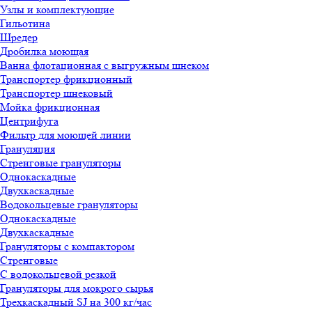
Узлы и комплектующие
Гильотина
Шредер
Дробилка моющая
Ванна флотационная с выгружным шнеком
Транспортер фрикционный
Транспортер шнековый
Мойка фрикционная
Центрифуга
Фильтр для моющей линии
Грануляция
Стренговые грануляторы
Однокаскадные
Двухкаскадные
Водокольцевые грануляторы
Однокаскадные
Двухкаскадные
Грануляторы с компактором
Стренговые
С водокольцевой резкой
Грануляторы для мокрого сырья
Трехкаскадный SJ на 300 кг/час