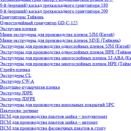
0-й (верхний) каскад трехкаскадного гранулятора 180
0-й (верхний) каскад трехкаскадного гранулятора 200
Грануляторы Тайвань
Одностадийный гранулятор GD-C-125
Экструзия пленки
Мини-экструдеры для производства пленок SJM (Китай)
Мини-экструдеры для производства пленок MNE (Тайвань)
Экструдеры для производства однослойных пленок SJM (Китай)
Экструдеры для производства однослойных пленок HPE (Тайван
Экструдеры для производства многослойных пленок SJ-ABA (К
Экструдеры для производства многослойных пленок HPE (Тайва
Стрейч-пленка
Экструдеры CL
Экструдер CW-A
Воздушно-пузырчатая пленка
Экструдер JDPE
Экструдер JDFPE
Экструдеры для производства напольных покрытий SPC
Пакетосва- рочные
ПСМ для производства пакетов майка – полуавтомат
ПСМ для производства пакетов майка – автомат
ПСМ для производства фасовочных пакетов в стопу