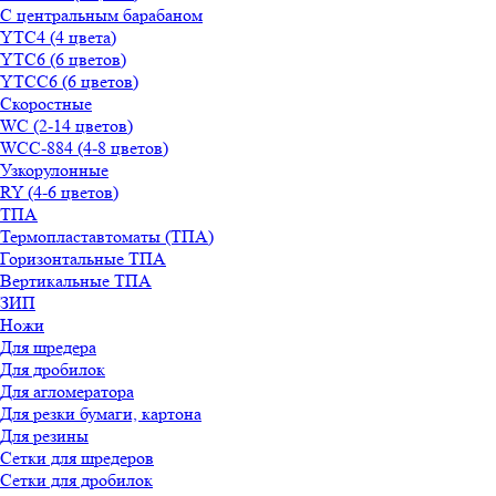
С центральным барабаном
YТС4 (4 цвета)
YТС6 (6 цветов)
YТСC6 (6 цветов)
Скоростные
WС (2-14 цветов)
WСС-884 (4-8 цветов)
Узкорулонные
RY (4-6 цветов)
ТПА
Термопластавтоматы (ТПА)
Горизонтальные ТПА
Вертикальные ТПА
ЗИП
Ножи
Для шредера
Для дробилок
Для агломератора
Для резки бумаги, картона
Для резины
Сетки для шредеров
Сетки для дробилок