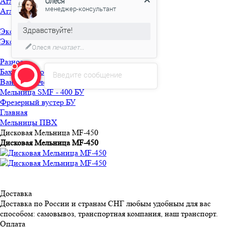
Агломераторы БУ
Олеся
менеджер-консультант
Агломератор HQ-150 БУ
Здравствуйте!
Экструдеры БУ
Экструдер TRUSIOMA 63 БУ
Олеся
печатает...
Разное
Бахилосварочная машина БУ
Введите сообщение
Ванна горячей мойки БУ
Мельница SMF - 400 БУ
Фрезерный вустер БУ
Главная
Мельницы ПВХ
Дисковая Мельница MF-450
Дисковая Мельница MF-450
Доставка
Доставка по России и странам СНГ любым удобным для вас
способом: самовывоз, транспортная компания, наш транспорт.
Оплата