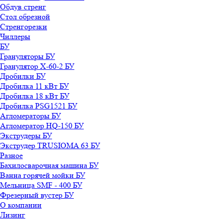
Обдув стренг
Стол обрезной
Стренгорезки
Чиллеры
БУ
Грануляторы БУ
Гранулятор X-60-2 БУ
Дробилки БУ
Дробилка 11 кВт БУ
Дробилка 18 кВт БУ
Дробилка PSG1521 БУ
Агломераторы БУ
Агломератор HQ-150 БУ
Экструдеры БУ
Экструдер TRUSIOMA 63 БУ
Разное
Бахилосварочная машина БУ
Ванна горячей мойки БУ
Мельница SMF - 400 БУ
Фрезерный вустер БУ
О компании
Лизинг