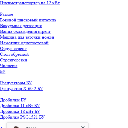
Пневмотранспортёр на 12 кВт
Разное
Боковой шнековый питатель
Вакуумная дегазация
Ванна охлаждения стренг
Машина для заточки ножей
Намотчик однопостовой
Обдув стренг
Стол обрезной
Стренгорезки
Чиллеры
БУ
Грануляторы БУ
Гранулятор X-60-2 БУ
Дробилки БУ
Дробилка 11 кВт БУ
Дробилка 18 кВт БУ
Дробилка PSG1521 БУ