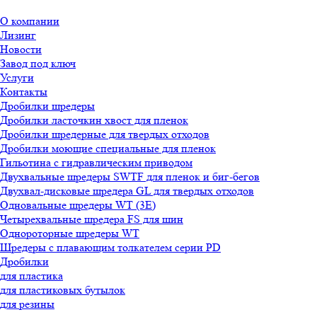
О компании
Лизинг
Новости
Завод под ключ
Услуги
Контакты
Дробилки шредеры
Дробилки ласточкин хвост для пленок
Дробилки шредерные для твердых отходов
Дробилки моющие специальные для пленок
Гильотина с гидравлическим приводом
Двухвальные шредеры SWTF для пленок и биг-бегов
Двухвал-дисковые шредера GL для твердых отходов
Одновальные шредеры WT (3E)
Четырехвальные шредера FS для шин
Однороторные шредеры WT
Шредеры с плавающим толкателем серии PD
Дробилки
для пластика
для пластиковых бутылок
для резины