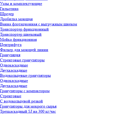
Узлы и комплектующие
Гильотина
Шредер
Дробилка моющая
Ванна флотационная с выгружным шнеком
Транспортер фрикционный
Транспортер шнековый
Мойка фрикционная
Центрифуга
Фильтр для моющей линии
Грануляция
Стренговые грануляторы
Однокаскадные
Двухкаскадные
Водокольцевые грануляторы
Однокаскадные
Двухкаскадные
Грануляторы с компактором
Стренговые
С водокольцевой резкой
Грануляторы для мокрого сырья
Трехкаскадный SJ на 300 кг/час