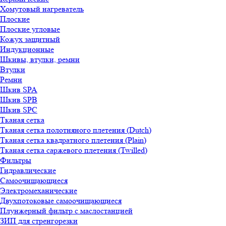
Хомутовый нагреватель
Плоские
Плоские угловые
Кожух защитный
Индукционные
Шкивы, втулки, ремни
Втулки
Ремни
Шкив SPA
Шкив SPB
Шкив SPC
Тканая сетка
Тканая сетка полотняного плетения (Dutch)
Тканая сетка квадратного плетения (Plain)
Тканая сетка саржевого плетения (Twilled)
Фильтры
Гидравлические
Самоочищающиеся
Электромеханические
Двухпотоковые самоочищающиеся
Плунжерный фильтр с маслостанцией
ЗИП для стренгорезки