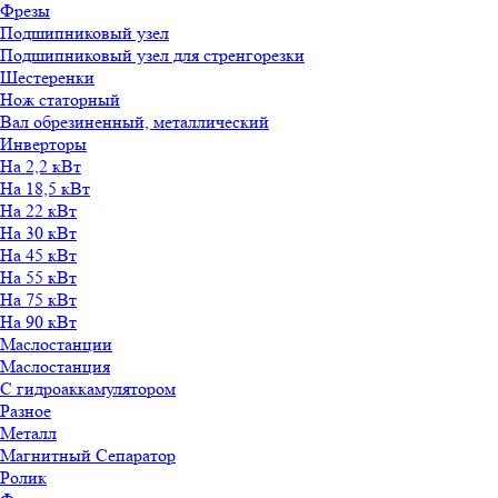
Фрезы
Подшипниковый узел
Подшипниковый узел для стренгорезки
Шестеренки
Нож статорный
Вал обрезиненный, металлический
Инверторы
На 2,2 кВт
На 18,5 кВт
На 22 кВт
На 30 кВт
На 45 кВт
На 55 кВт
На 75 кВт
На 90 кВт
Маслостанции
Маслостанция
С гидроаккамулятором
Разное
Металл
Магнитный Сепаратор
Ролик