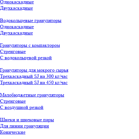
Однокаскадные
Двухкаскадные
Водокольцевые грануляторы
Однокаскадные
Двухкаскадные
Грануляторы с компактором
Стренговые
С водокольцевой резкой
Грануляторы для мокрого сырья
Трехкаскадный SJ на 300 кг/час
Трехкаскадный SJ на 450 кг/час
Малобюджетные грануляторы
Стренговые
С воздушной резкой
Шнеки и шнековые пары
Для линии грануляции
Конические