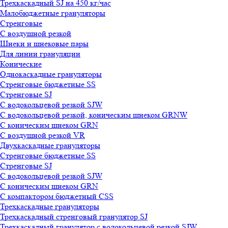
Трехкаскадный SJ на 450 кг/час
Малобюджетные грануляторы
Стренговые
С воздушной резкой
Шнеки и шнековые пары
Для линии грануляции
Конические
Однокаскадные грануляторы
Стренговые бюджетные SS
Стренговые SJ
С водокольцевой резкой SJW
С водокольцевой резкой, коническим шнеком GRNW
С коническим шнеком GRN
С воздушной резкой VR
Двухкаскадные грануляторы
Стренговые бюджетные SS
Стренговые SJ
С водокольцевой резкой SJW
С коническим шнеком GRN
С компактором бюджетный CSS
Трехкаскадные грануляторы
Трехкаскадный стренговый гранулятор SJ
Трехкаскадный гранулятор с водокольцевой резкой SJW