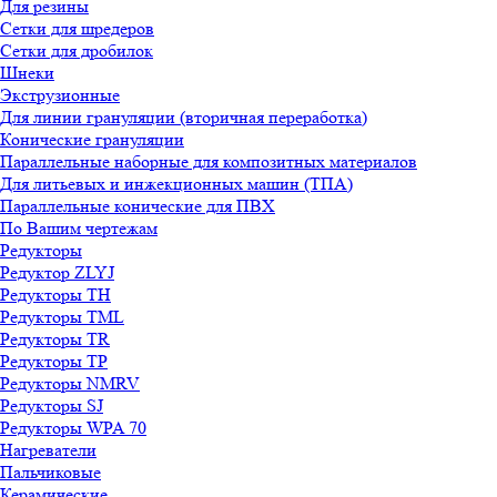
Для резины
Сетки для шредеров
Сетки для дробилок
Шнеки
Экструзионные
Для линии грануляции (вторичная переработка)
Конические грануляции
Параллельные наборные для композитных материалов
Для литьевых и инжекционных машин (ТПА)
Параллельные конические для ПВХ
По Вашим чертежам
Редукторы
Редуктор ZLYJ
Редукторы TH
Редукторы TML
Редукторы TR
Редукторы TP
Редукторы NMRV
Редукторы SJ
Редукторы WPA 70
Нагреватели
Пальчиковые
Керамические