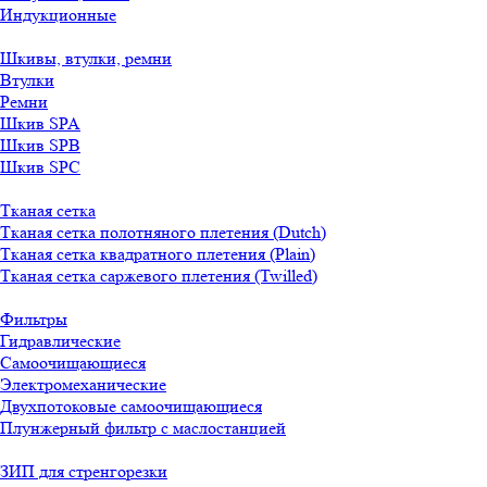
Индукционные
Шкивы, втулки, ремни
Втулки
Ремни
Шкив SPA
Шкив SPB
Шкив SPC
Тканая сетка
Тканая сетка полотняного плетения (Dutch)
Тканая сетка квадратного плетения (Plain)
Тканая сетка саржевого плетения (Twilled)
Фильтры
Гидравлические
Самоочищающиеся
Электромеханические
Двухпотоковые самоочищающиеся
Плунжерный фильтр с маслостанцией
ЗИП для стренгорезки