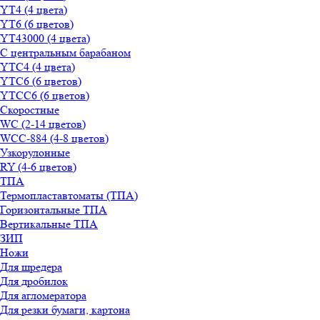
YT4 (4 цвета)
YT6 (6 цветов)
YT43000 (4 цвета)
С центральным барабаном
YТС4 (4 цвета)
YТС6 (6 цветов)
YТСC6 (6 цветов)
Скоростные
WС (2-14 цветов)
WСС-884 (4-8 цветов)
Узкорулонные
RY (4-6 цветов)
ТПА
Термопластавтоматы (ТПА)
Горизонтальные ТПА
Вертикальные ТПА
ЗИП
Ножи
Для шредера
Для дробилок
Для агломератора
Для резки бумаги, картона