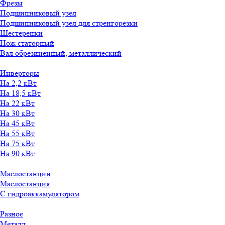
Фрезы
Подшипниковый узел
Подшипниковый узел для стренгорезки
Шестеренки
Нож статорный
Вал обрезиненный, металлический
Инверторы
На 2,2 кВт
На 18,5 кВт
На 22 кВт
На 30 кВт
На 45 кВт
На 55 кВт
На 75 кВт
На 90 кВт
Маслостанции
Маслостанция
С гидроаккамулятором
Разное
Металл