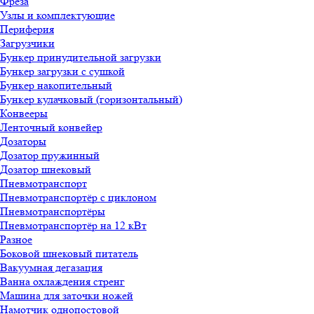
Фреза
Узлы и комплектующие
Периферия
Загрузчики
Бункер принудительной загрузки
Бункер загрузки с сушкой
Бункер накопительный
Бункер кулачковый (горизонтальный)
Конвееры
Ленточный конвейер
Дозаторы
Дозатор пружинный
Дозатор шнековый
Пневмотранспорт
Пневмотранспортёр с циклоном
Пневмотранспортёры
Пневмотранспортёр на 12 кВт
Разное
Боковой шнековый питатель
Вакуумная дегазация
Ванна охлаждения стренг
Машина для заточки ножей
Намотчик однопостовой