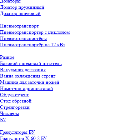
Дозаторы
Дозатор пружинный
Дозатор шнековый
Пневмотранспорт
Пневмотранспортёр с циклоном
Пневмотранспортёры
Пневмотранспортёр на 12 кВт
Разное
Боковой шнековый питатель
Вакуумная дегазация
Ванна охлаждения стренг
Машина для заточки ножей
Намотчик однопостовой
Обдув стренг
Стол обрезной
Стренгорезки
Чиллеры
БУ
Грануляторы БУ
Гранулятор X-60-2 БУ