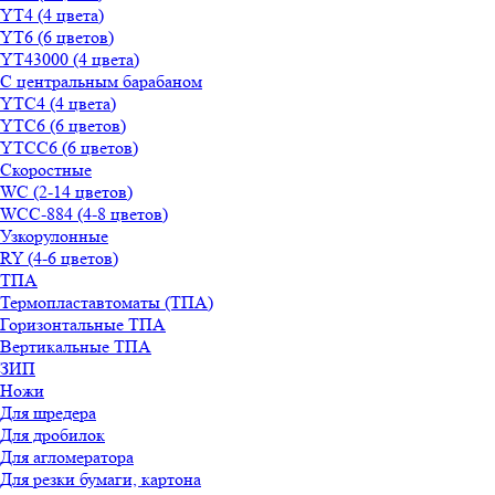
YT4 (4 цвета)
YT6 (6 цветов)
YT43000 (4 цвета)
С центральным барабаном
YТС4 (4 цвета)
YТС6 (6 цветов)
YТСC6 (6 цветов)
Скоростные
WС (2-14 цветов)
WСС-884 (4-8 цветов)
Узкорулонные
RY (4-6 цветов)
ТПА
Термопластавтоматы (ТПА)
Горизонтальные ТПА
Вертикальные ТПА
ЗИП
Ножи
Для шредера
Для дробилок
Для агломератора
Для резки бумаги, картона