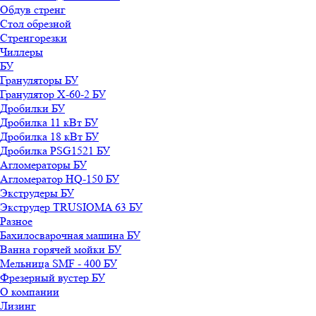
Обдув стренг
Стол обрезной
Стренгорезки
Чиллеры
БУ
Грануляторы БУ
Гранулятор X-60-2 БУ
Дробилки БУ
Дробилка 11 кВт БУ
Дробилка 18 кВт БУ
Дробилка PSG1521 БУ
Агломераторы БУ
Агломератор HQ-150 БУ
Экструдеры БУ
Экструдер TRUSIOMA 63 БУ
Разное
Бахилосварочная машина БУ
Ванна горячей мойки БУ
Мельница SMF - 400 БУ
Фрезерный вустер БУ
О компании
Лизинг