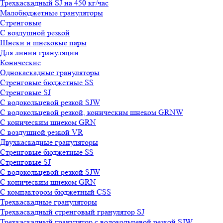
Трехкаскадный SJ на 450 кг/час
Малобюджетные грануляторы
Стренговые
С воздушной резкой
Шнеки и шнековые пары
Для линии грануляции
Конические
Однокаскадные грануляторы
Стренговые бюджетные SS
Стренговые SJ
С водокольцевой резкой SJW
С водокольцевой резкой, коническим шнеком GRNW
С коническим шнеком GRN
С воздушной резкой VR
Двухкаскадные грануляторы
Стренговые бюджетные SS
Стренговые SJ
С водокольцевой резкой SJW
С коническим шнеком GRN
С компактором бюджетный CSS
Трехкаскадные грануляторы
Трехкаскадный стренговый гранулятор SJ
Трехкаскадный гранулятор с водокольцевой резкой SJW