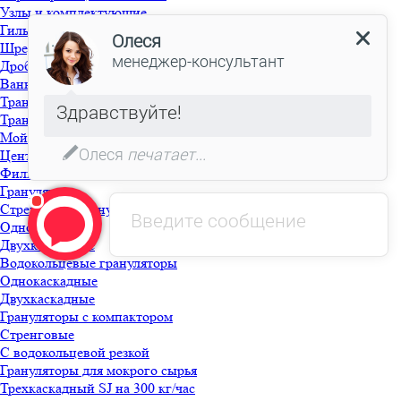
Узлы и комплектующие
Гильотина
Шредер
Дробилка моющая
Ванна флотационная с выгружным шнеком
Транспортер фрикционный
Транспортер шнековый
Мойка фрикционная
Центрифуга
Фильтр для моющей линии
Грануляция
Стренговые грануляторы
Однокаскадные
Двухкаскадные
Водокольцевые грануляторы
Однокаскадные
Двухкаскадные
Грануляторы с компактором
Стренговые
С водокольцевой резкой
Грануляторы для мокрого сырья
Трехкаскадный SJ на 300 кг/час