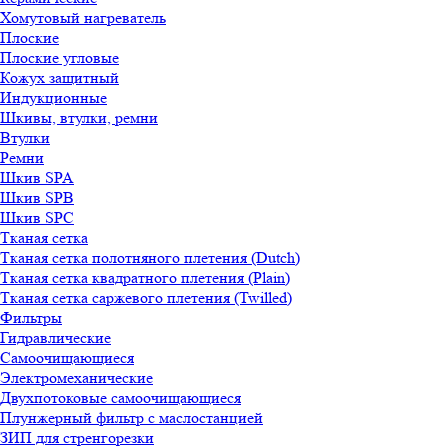
Хомутовый нагреватель
Плоские
Плоские угловые
Кожух защитный
Индукционные
Шкивы, втулки, ремни
Втулки
Ремни
Шкив SPA
Шкив SPB
Шкив SPC
Тканая сетка
Тканая сетка полотняного плетения (Dutch)
Тканая сетка квадратного плетения (Plain)
Тканая сетка саржевого плетения (Twilled)
Фильтры
Гидравлические
Самоочищающиеся
Электромеханические
Двухпотоковые самоочищающиеся
Плунжерный фильтр с маслостанцией
ЗИП для стренгорезки