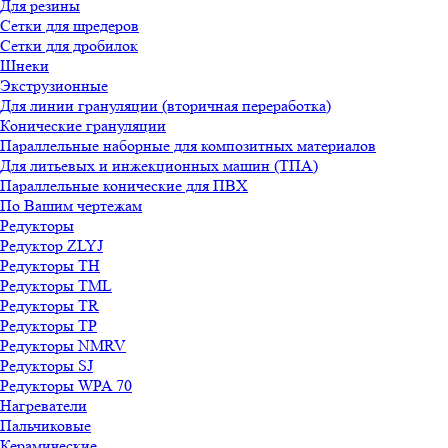
Для резины
Сетки для шредеров
Сетки для дробилок
Шнеки
Экструзионные
Для линии грануляции (вторичная переработка)
Конические грануляции
Параллельные наборные для композитных материалов
Для литьевых и инжекционных машин (ТПА)
Параллельные конические для ПВХ
По Вашим чертежам
Редукторы
Редуктор ZLYJ
Редукторы TH
Редукторы TML
Редукторы TR
Редукторы TP
Редукторы NMRV
Редукторы SJ
Редукторы WPA 70
Нагреватели
Пальчиковые
Керамические