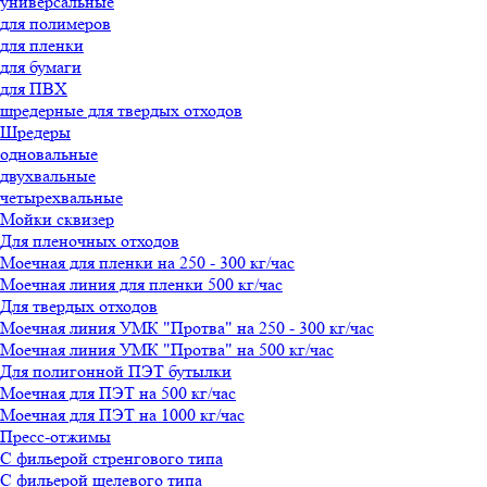
универсальные
для полимеров
для пленки
для бумаги
для ПВХ
шредерные для твердых отходов
Шредеры
одновальные
двухвальные
четырехвальные
Мойки сквизер
Для пленочных отходов
Олеся
Моечная для пленки на 250 - 300 кг/час
менеджер-консультант
Моечная линия для пленки 500 кг/час
Для твердых отходов
Здравствуйте!
Моечная линия УМК "Протва" на 250 - 300 кг/час
Олеся
печатает...
Моечная линия УМК "Протва" на 500 кг/час
Для полигонной ПЭТ бутылки
Моечная для ПЭТ на 500 кг/час
Введите сообщение
Моечная для ПЭТ на 1000 кг/час
Пресс-отжимы
С фильерой стренгового типа
С фильерой щелевого типа