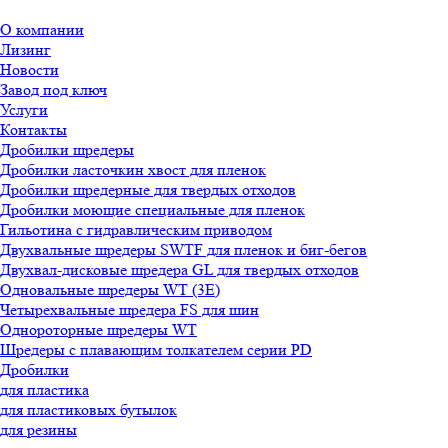
О компании
Лизинг
Новости
Завод под ключ
Услуги
Контакты
Дробилки шредеры
Дробилки ласточкин хвост для пленок
Дробилки шредерные для твердых отходов
Дробилки моющие специальные для пленок
Гильотина с гидравлическим приводом
Двухвальные шредеры SWTF для пленок и биг-бегов
Двухвал-дисковые шредера GL для твердых отходов
Одновальные шредеры WT (3E)
Четырехвальные шредера FS для шин
Однороторные шредеры WT
Шредеры с плавающим толкателем серии PD
Дробилки
для пластика
для пластиковых бутылок
для резины