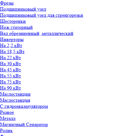
Фрезы
Подшипниковый узел
Подшипниковый узел для стренгорезки
Шестеренки
Нож статорный
Вал обрезиненный, металлический
Инверторы
На 2,2 кВт
На 18,5 кВт
На 22 кВт
На 30 кВт
На 45 кВт
На 55 кВт
На 75 кВт
На 90 кВт
Маслостанции
Маслостанция
С гидроаккамулятором
Разное
Металл
Магнитный Сепаратор
Ролик