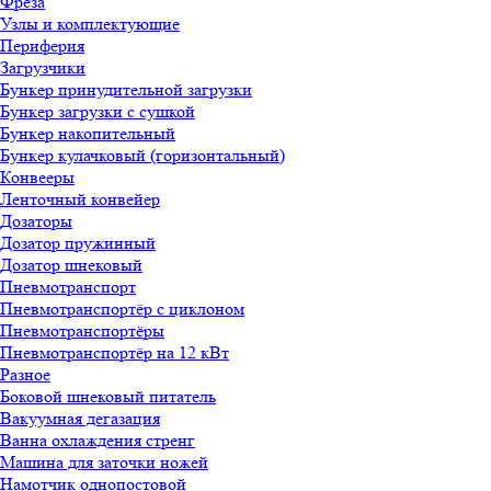
Фреза
Узлы и комплектующие
Периферия
Загрузчики
Бункер принудительной загрузки
Бункер загрузки с сушкой
Бункер накопительный
Бункер кулачковый (горизонтальный)
Конвееры
Ленточный конвейер
Дозаторы
Дозатор пружинный
Дозатор шнековый
Пневмотранспорт
Пневмотранспортёр с циклоном
Пневмотранспортёры
Пневмотранспортёр на 12 кВт
Разное
Боковой шнековый питатель
Вакуумная дегазация
Ванна охлаждения стренг
Машина для заточки ножей
Намотчик однопостовой