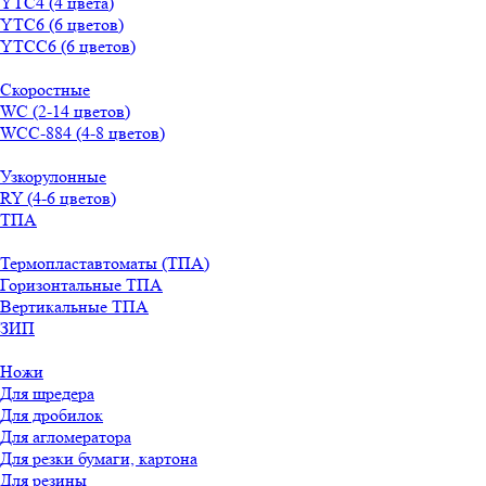
YТС4 (4 цвета)
YТС6 (6 цветов)
YТСC6 (6 цветов)
Скоростные
WС (2-14 цветов)
WСС-884 (4-8 цветов)
Узкорулонные
RY (4-6 цветов)
ТПА
Термопластавтоматы (ТПА)
Горизонтальные ТПА
Вертикальные ТПА
ЗИП
Ножи
Для шредера
Для дробилок
Для агломератора
Для резки бумаги, картона
Для резины