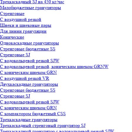
Трехкаскадный SJ на 450 кг/час
Малобюджетные грануляторы
Стренговые
С воздушной резкой
Шнеки и шнековые пары
Для линии грануляции
Конические
Однокаскадные грануляторы
Стренговые бюджетные SS
Стренговые SJ
С водокольцевой резкой SJW
С водокольцевой резкой, коническим шнеком GRNW
С коническим шнеком GRN
С воздушной резкой VR
Двухкаскадные грануляторы
Стренговые бюджетные SS
Стренговые SJ
С водокольцевой резкой SJW
С коническим шнеком GRN
С компактором бюджетный CSS
Трехкаскадные грануляторы
Трехкаскадный стренговый гранулятор SJ
Трехкаскадный гранулятор с водокольцевой резкой SJW