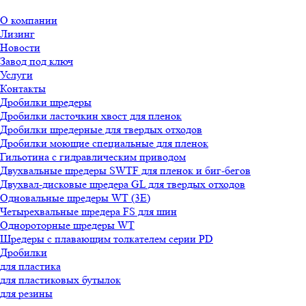
О компании
Лизинг
Новости
Завод под ключ
Услуги
Контакты
Дробилки шредеры
Дробилки ласточкин хвост для пленок
Дробилки шредерные для твердых отходов
Дробилки моющие специальные для пленок
Гильотина с гидравлическим приводом
Двухвальные шредеры SWTF для пленок и биг-бегов
Двухвал-дисковые шредера GL для твердых отходов
Одновальные шредеры WT (3E)
Четырехвальные шредера FS для шин
Однороторные шредеры WT
Шредеры с плавающим толкателем серии PD
Дробилки
для пластика
для пластиковых бутылок
для резины