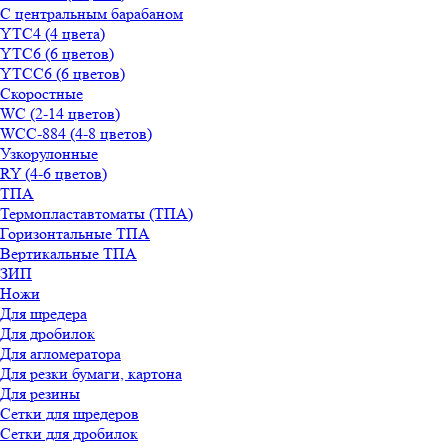
С центральным барабаном
YТС4 (4 цвета)
YТС6 (6 цветов)
YТСC6 (6 цветов)
Скоростные
WС (2-14 цветов)
WСС-884 (4-8 цветов)
Узкорулонные
RY (4-6 цветов)
ТПА
Термопластавтоматы (ТПА)
Горизонтальные ТПА
Вертикальные ТПА
ЗИП
Ножи
Для шредера
Для дробилок
Для агломератора
Для резки бумаги, картона
Для резины
Сетки для шредеров
Сетки для дробилок