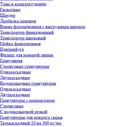
Узлы и комплектующие
Гильотина
Шредер
Дробилка моющая
Ванна флотационная с выгружным шнеком
Транспортер фрикционный
Транспортер шнековый
Мойка фрикционная
Центрифуга
Фильтр для моющей линии
Грануляция
Стренговые грануляторы
Однокаскадные
Двухкаскадные
Водокольцевые грануляторы
Однокаскадные
Двухкаскадные
Грануляторы с компактором
Стренговые
С водокольцевой резкой
Грануляторы для мокрого сырья
Трехкаскадный SJ на 300 кг/час