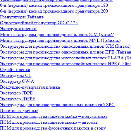
0-й (верхний) каскад трехкаскадного гранулятора 180
0-й (верхний) каскад трехкаскадного гранулятора 200
Грануляторы Тайвань
Одностадийный гранулятор GD-C-125
Экструзия пленки
Мини-экструдеры для производства пленок SJM (Китай)
Мини-экструдеры для производства пленок MNE (Тайвань)
Экструдеры для производства однослойных пленок SJM (Китай)
Экструдеры для производства однослойных пленок HPE (Тайван
Экструдеры для производства многослойных пленок SJ-ABA (К
Экструдеры для производства многослойных пленок HPE (Тайва
Стрейч-пленка
Экструдеры CL
Экструдер CW-A
Воздушно-пузырчатая пленка
Экструдер JDPE
Экструдер JDFPE
Экструдеры для производства напольных покрытий SPC
Пакетосва- рочные
ПСМ для производства пакетов майка – полуавтомат
ПСМ для производства пакетов майка – автомат
ПСМ для производства фасовочных пакетов в стопу