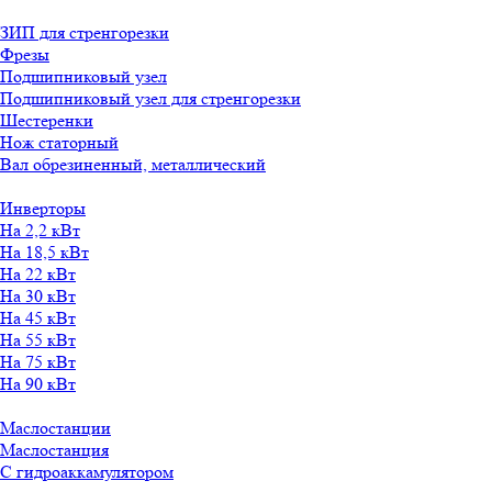
ЗИП для стренгорезки
Фрезы
Подшипниковый узел
Подшипниковый узел для стренгорезки
Шестеренки
Нож статорный
Вал обрезиненный, металлический
Инверторы
На 2,2 кВт
На 18,5 кВт
На 22 кВт
На 30 кВт
На 45 кВт
На 55 кВт
На 75 кВт
На 90 кВт
Маслостанции
Маслостанция
С гидроаккамулятором