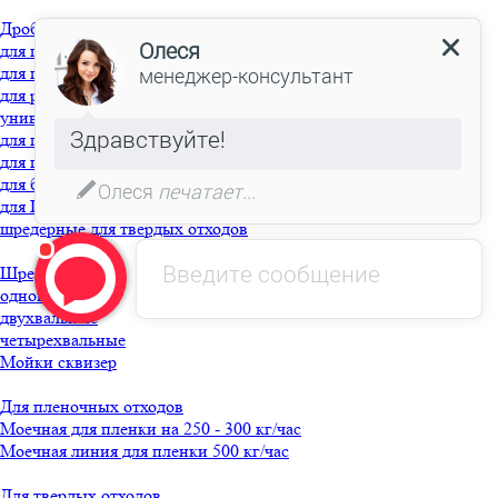
Дробилки
для пластика
для пластиковых бутылок
для резины
универсальные
для полимеров
для пленки
для бумаги
для ПВХ
шредерные для твердых отходов
Шредеры
одновальные
двухвальные
четырехвальные
Мойки сквизер
Для пленочных отходов
Моечная для пленки на 250 - 300 кг/час
Моечная линия для пленки 500 кг/час
Для твердых отходов