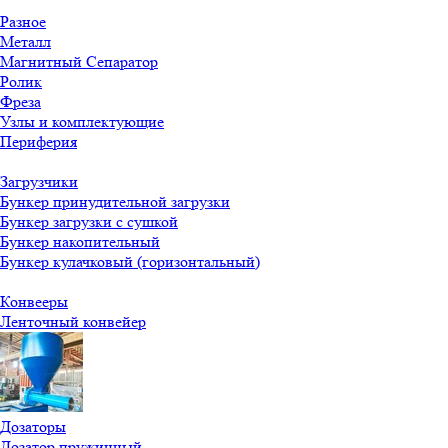
Разное
Металл
Магнитный Сепаратор
Ролик
Фреза
Узлы и комплектующие
Периферия
Загрузчики
Бункер принудительной загрузки
Бункер загрузки с сушкой
Бункер накопительный
Бункер кулачковый (горизонтальный)
Конвееры
Ленточный конвейер
Дозаторы
Дозатор пружинный