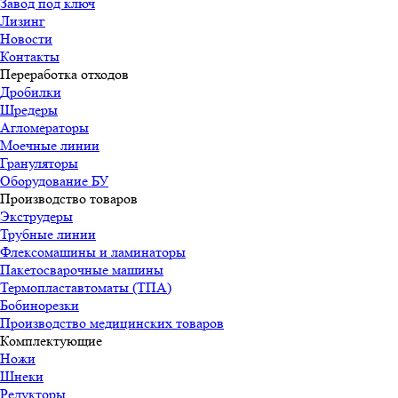
Завод под ключ
Лизинг
Новости
Контакты
Переработка отходов
Дробилки
Шредеры
Агломераторы
Моечные линии
Грануляторы
Оборудование БУ
Производство товаров
Экструдеры
Трубные линии
Флексомашины и ламинаторы
Пакетосварочные машины
Термопластавтоматы (ТПА)
Бобинорезки
Производство медицинских товаров
Комплектующие
Ножи
Шнеки
Редукторы