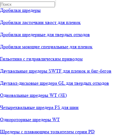
Дробилки шредеры
Дробилки ласточкин хвост для пленок
Дробилки шредерные для твердых отходов
Дробилки моющие специальные для пленок
Гильотина с гидравлическим приводом
Олеся
Двухвальные шредеры SWTF для пленок и биг-бегов
менеджер-консультант
Двухвал-дисковые шредера GL для твердых отходов
Здравствуйте!
Одновальные шредеры WT (3E)
Олеся
печатает...
Четырехвальные шредера FS для шин
Введите сообщение
Однороторные шредеры WT
Шредеры с плавающим толкателем серии PD