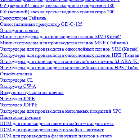
0-й (верхний) каскад трехкаскадного гранулятора 180
0-й (верхний) каскад трехкаскадного гранулятора 200
Грануляторы Тайвань
Одностадийный гранулятор GD-C-125
Экструзия пленки
Мини-экструдеры для производства пленок SJM (Китай)
Мини-экструдеры для производства пленок MNE (Тайвань)
Экструдеры для производства однослойных пленок SJM (Китай)
Экструдеры для производства однослойных пленок HPE (Тайван
Экструдеры для производства многослойных пленок SJ-ABA (К
Экструдеры для производства многослойных пленок HPE (Тайва
Стрейч-пленка
Экструдеры CL
Экструдер CW-A
Воздушно-пузырчатая пленка
Экструдер JDPE
Экструдер JDFPE
Экструдеры для производства напольных покрытий SPC
Пакетосва- рочные
ПСМ для производства пакетов майка – полуавтомат
ПСМ для производства пакетов майка – автомат
ПСМ для производства фасовочных пакетов в стопу