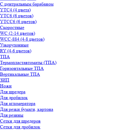
С центральным барабаном
YТС4 (4 цвета)
YТС6 (6 цветов)
YТСC6 (6 цветов)
Скоростные
WС (2-14 цветов)
WСС-884 (4-8 цветов)
Узкорулонные
RY (4-6 цветов)
ТПА
Термопластавтоматы (ТПА)
Горизонтальные ТПА
Вертикальные ТПА
ЗИП
Ножи
Для шредера
Для дробилок
Для агломератора
Для резки бумаги, картона
Для резины
Сетки для шредеров
Сетки для дробилок