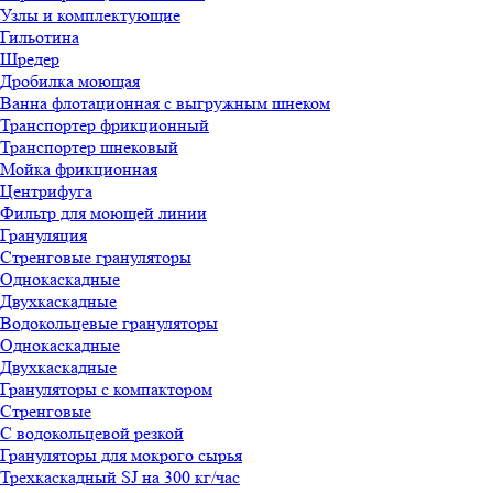
Узлы и комплектующие
Гильотина
Шредер
Дробилка моющая
Ванна флотационная с выгружным шнеком
Транспортер фрикционный
Транспортер шнековый
Мойка фрикционная
Центрифуга
Фильтр для моющей линии
Грануляция
Стренговые грануляторы
Однокаскадные
Двухкаскадные
Водокольцевые грануляторы
Однокаскадные
Двухкаскадные
Грануляторы с компактором
Стренговые
С водокольцевой резкой
Грануляторы для мокрого сырья
Трехкаскадный SJ на 300 кг/час