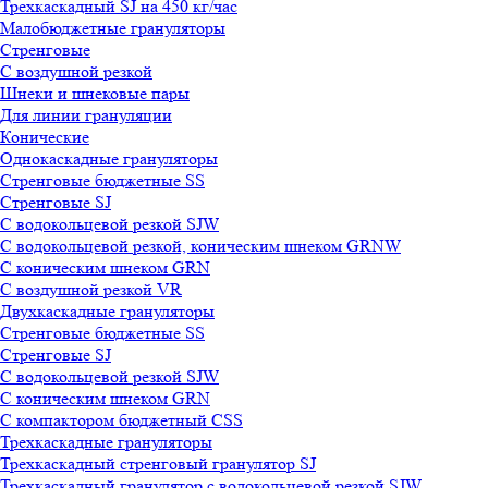
Трехкаскадный SJ на 450 кг/час
Малобюджетные грануляторы
Стренговые
С воздушной резкой
Шнеки и шнековые пары
Для линии грануляции
Конические
Однокаскадные грануляторы
Стренговые бюджетные SS
Стренговые SJ
С водокольцевой резкой SJW
С водокольцевой резкой, коническим шнеком GRNW
С коническим шнеком GRN
С воздушной резкой VR
Двухкаскадные грануляторы
Стренговые бюджетные SS
Стренговые SJ
С водокольцевой резкой SJW
С коническим шнеком GRN
С компактором бюджетный CSS
Трехкаскадные грануляторы
Трехкаскадный стренговый гранулятор SJ
Трехкаскадный гранулятор с водокольцевой резкой SJW