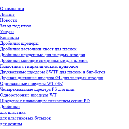
О компании
Лизинг
Новости
Завод под ключ
Услуги
Контакты
Дробилки шредеры
Дробилки ласточкин хвост для пленок
Дробилки шредерные для твердых отходов
Дробилки моющие специальные для пленок
Гильотина с гидравлическим приводом
Двухвальные шредеры SWTF для пленок и биг-бегов
Двухвал-дисковые шредера GL для твердых отходов
Одновальные шредеры WT (3E)
Четырехвальные шредера FS для шин
Однороторные шредеры WT
Шредеры с плавающим толкателем серии PD
Дробилки
для пластика
для пластиковых бутылок
для резины