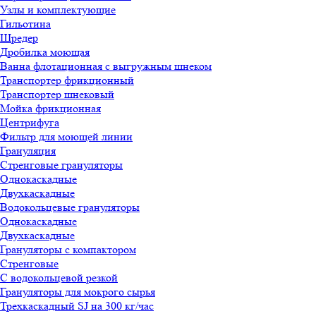
Узлы и комплектующие
Гильотина
Шредер
Дробилка моющая
Ванна флотационная с выгружным шнеком
Транспортер фрикционный
Транспортер шнековый
Мойка фрикционная
Центрифуга
Фильтр для моющей линии
Грануляция
Стренговые грануляторы
Однокаскадные
Двухкаскадные
Водокольцевые грануляторы
Однокаскадные
Двухкаскадные
Грануляторы с компактором
Стренговые
С водокольцевой резкой
Грануляторы для мокрого сырья
Трехкаскадный SJ на 300 кг/час