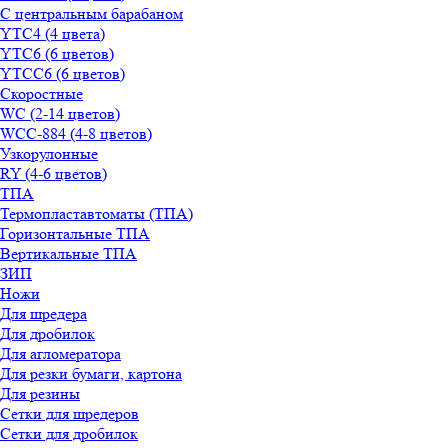
С центральным барабаном
YТС4 (4 цвета)
YТС6 (6 цветов)
YТСC6 (6 цветов)
Скоростные
WС (2-14 цветов)
WСС-884 (4-8 цветов)
Узкорулонные
RY (4-6 цветов)
ТПА
Термопластавтоматы (ТПА)
Горизонтальные ТПА
Вертикальные ТПА
ЗИП
Ножи
Для шредера
Для дробилок
Для агломератора
Для резки бумаги, картона
Для резины
Сетки для шредеров
Сетки для дробилок