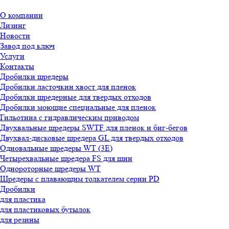
О компании
Лизинг
Новости
Завод под ключ
Услуги
Контакты
Дробилки шредеры
Дробилки ласточкин хвост для пленок
Дробилки шредерные для твердых отходов
Дробилки моющие специальные для пленок
Гильотина с гидравлическим приводом
Двухвальные шредеры SWTF для пленок и биг-бегов
Двухвал-дисковые шредера GL для твердых отходов
Одновальные шредеры WT (3E)
Четырехвальные шредера FS для шин
Однороторные шредеры WT
Шредеры с плавающим толкателем серии PD
Дробилки
для пластика
для пластиковых бутылок
для резины