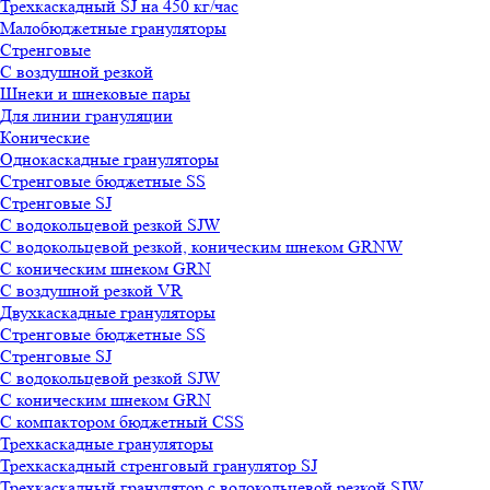
Трехкаскадный SJ на 450 кг/час
Малобюджетные грануляторы
Стренговые
С воздушной резкой
Шнеки и шнековые пары
Для линии грануляции
Конические
Однокаскадные грануляторы
Стренговые бюджетные SS
Стренговые SJ
С водокольцевой резкой SJW
С водокольцевой резкой, коническим шнеком GRNW
С коническим шнеком GRN
С воздушной резкой VR
Двухкаскадные грануляторы
Стренговые бюджетные SS
Стренговые SJ
С водокольцевой резкой SJW
С коническим шнеком GRN
С компактором бюджетный CSS
Трехкаскадные грануляторы
Трехкаскадный стренговый гранулятор SJ
Трехкаскадный гранулятор с водокольцевой резкой SJW