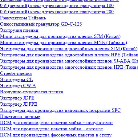
0-й (верхний) каскад трехкаскадного гранулятора 180
0-й (верхний) каскад трехкаскадного гранулятора 200
Грануляторы Тайвань
Одностадийный гранулятор GD-C-125
Экструзия пленки
Мини-экструдеры для производства пленок SJM (Китай)
Мини-экструдеры для производства пленок MNE (Тайвань)
Экструдеры для производства однослойных пленок SJM (Китай)
Экструдеры для производства однослойных пленок HPE (Тайван
Экструдеры для производства многослойных пленок SJ-ABA (К
Экструдеры для производства многослойных пленок HPE (Тайва
Стрейч-пленка
Экструдеры CL
Экструдер CW-A
Воздушно-пузырчатая пленка
Экструдер JDPE
Экструдер JDFPE
Экструдеры для производства напольных покрытий SPC
Пакетосва- рочные
ПСМ для производства пакетов майка – полуавтомат
ПСМ для производства пакетов майка – автомат
ПСМ для производства фасовочных пакетов в стопу