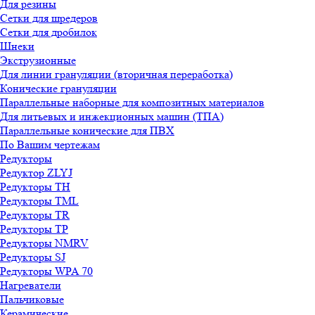
Для резины
Сетки для шредеров
Сетки для дробилок
Шнеки
Экструзионные
Для линии грануляции (вторичная переработка)
Конические грануляции
Параллельные наборные для композитных материалов
Для литьевых и инжекционных машин (ТПА)
Параллельные конические для ПВХ
По Вашим чертежам
Редукторы
Редуктор ZLYJ
Редукторы TH
Редукторы TML
Редукторы TR
Редукторы TP
Редукторы NMRV
Редукторы SJ
Редукторы WPA 70
Нагреватели
Пальчиковые
Керамические