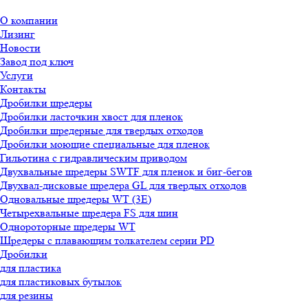
О компании
Лизинг
Новости
Завод под ключ
Услуги
Контакты
Дробилки шредеры
Дробилки ласточкин хвост для пленок
Дробилки шредерные для твердых отходов
Дробилки моющие специальные для пленок
Гильотина с гидравлическим приводом
Двухвальные шредеры SWTF для пленок и биг-бегов
Двухвал-дисковые шредера GL для твердых отходов
Одновальные шредеры WT (3E)
Четырехвальные шредера FS для шин
Однороторные шредеры WT
Шредеры с плавающим толкателем серии PD
Дробилки
для пластика
для пластиковых бутылок
для резины