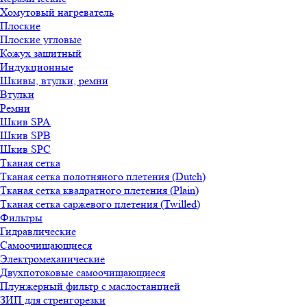
Хомутовый нагреватель
Плоские
Плоские угловые
Кожух защитный
Индукционные
Шкивы, втулки, ремни
Втулки
Ремни
Шкив SPA
Шкив SPB
Шкив SPC
Тканая сетка
Тканая сетка полотняного плетения (Dutch)
Тканая сетка квадратного плетения (Plain)
Тканая сетка саржевого плетения (Twilled)
Фильтры
Гидравлические
Самоочищающиеся
Электромеханические
Двухпотоковые самоочищающиеся
Плунжерный фильтр с маслостанцией
ЗИП для стренгорезки