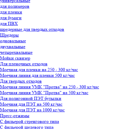
универсальные
для полимеров
для пленки
для бумаги
для ПВХ
шредерные для твердых отходов
Шредеры
одновальные
двухвальные
четырехвальные
Мойки сквизер
Для пленочных отходов
Олеся
Моечная для пленки на 250 - 300 кг/час
менеджер-консультант
Моечная линия для пленки 500 кг/час
Для твердых отходов
Здравствуйте!
Моечная линия УМК "Протва" на 250 - 300 кг/час
Олеся
печатает...
Моечная линия УМК "Протва" на 500 кг/час
Для полигонной ПЭТ бутылки
Моечная для ПЭТ на 500 кг/час
Введите сообщение
Моечная для ПЭТ на 1000 кг/час
Пресс-отжимы
С фильерой стренгового типа
С фильерой щелевого типа