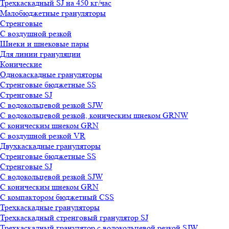
Трехкаскадный SJ на 450 кг/час
Малобюджетные грануляторы
Стренговые
С воздушной резкой
Шнеки и шнековые пары
Для линии грануляции
Конические
Однокаскадные грануляторы
Стренговые бюджетные SS
Стренговые SJ
С водокольцевой резкой SJW
С водокольцевой резкой, коническим шнеком GRNW
С коническим шнеком GRN
С воздушной резкой VR
Двухкаскадные грануляторы
Стренговые бюджетные SS
Стренговые SJ
С водокольцевой резкой SJW
С коническим шнеком GRN
С компактором бюджетный CSS
Трехкаскадные грануляторы
Трехкаскадный стренговый гранулятор SJ
Трехкаскадный гранулятор с водокольцевой резкой SJW