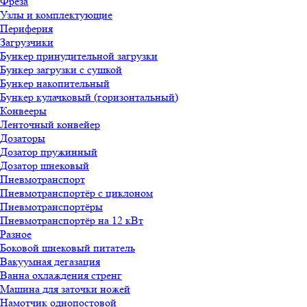
Фреза
Узлы и комплектующие
Периферия
Загрузчики
Бункер принудительной загрузки
Бункер загрузки с сушкой
Бункер накопительный
Бункер кулачковый (горизонтальный)
Конвееры
Ленточный конвейер
Дозаторы
Дозатор пружинный
Дозатор шнековый
Пневмотранспорт
Пневмотранспортёр с циклоном
Пневмотранспортёры
Пневмотранспортёр на 12 кВт
Разное
Боковой шнековый питатель
Вакуумная дегазация
Ванна охлаждения стренг
Машина для заточки ножей
Намотчик однопостовой