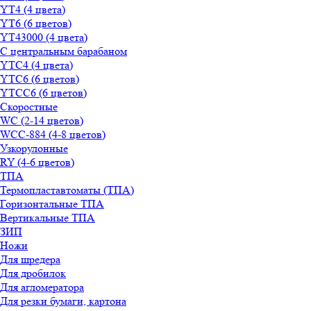
YT4 (4 цвета)
YT6 (6 цветов)
YT43000 (4 цвета)
С центральным барабаном
YТС4 (4 цвета)
YТС6 (6 цветов)
YТСC6 (6 цветов)
Скоростные
WС (2-14 цветов)
WСС-884 (4-8 цветов)
Узкорулонные
RY (4-6 цветов)
ТПА
Термопластавтоматы (ТПА)
Горизонтальные ТПА
Вертикальные ТПА
ЗИП
Ножи
Для шредера
Для дробилок
Для агломератора
Для резки бумаги, картона