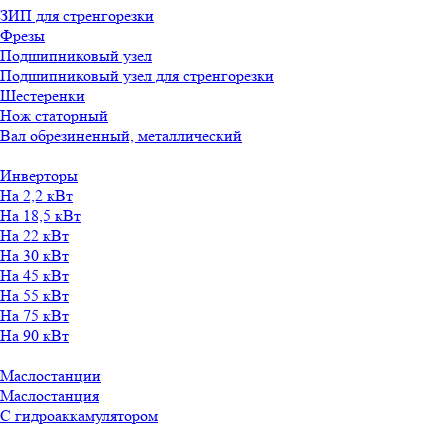
ЗИП для стренгорезки
Фрезы
Подшипниковый узел
Подшипниковый узел для стренгорезки
Шестеренки
Нож статорный
Вал обрезиненный, металлический
Инверторы
На 2,2 кВт
На 18,5 кВт
На 22 кВт
На 30 кВт
На 45 кВт
На 55 кВт
На 75 кВт
На 90 кВт
Маслостанции
Маслостанция
С гидроаккамулятором