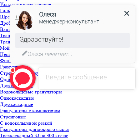
Узлы и комплектующие
Гильотина
Шредер
Дробилка моющая
Ванна флотационная с выгружным шнеком
Транспортер фрикционный
Транспортер шнековый
Мойка фрикционная
Центрифуга
Фильтр для моющей линии
Грануляция
Стренговые грануляторы
Однокаскадные
Двухкаскадные
Водокольцевые грануляторы
Однокаскадные
Двухкаскадные
Грануляторы с компактором
Стренговые
С водокольцевой резкой
Грануляторы для мокрого сырья
Трехкаскадный SJ на 300 кг/час