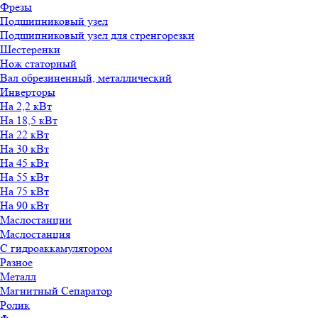
Фрезы
Подшипниковый узел
Подшипниковый узел для стренгорезки
Шестеренки
Нож статорный
Вал обрезиненный, металлический
Инверторы
На 2,2 кВт
На 18,5 кВт
На 22 кВт
На 30 кВт
На 45 кВт
На 55 кВт
На 75 кВт
На 90 кВт
Маслостанции
Маслостанция
С гидроаккамулятором
Разное
Металл
Магнитный Сепаратор
Ролик